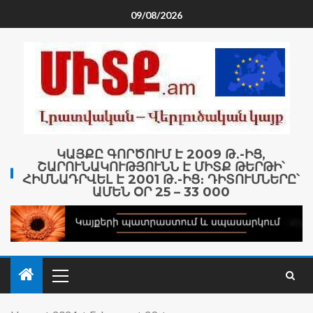
09/08/2026
ԿԱՅՔԸ ԳՈՐԾՈՒՄ Է 2009 Թ․-ԻՑ,
ՇԱՐՈՒՆԱԿՈՒԹՅՈՒՆՆ Է ՄԻՏՔ ԹԵՐԹԻ՝
ՀԻՄՆԱԴՐՎԵԼ Է 2001 Թ․-ԻՑ։ ԴԻՏՈՒՄՆԵՐԸ՝
ԱՄԵՆ ՕՐ 25 – 33 000