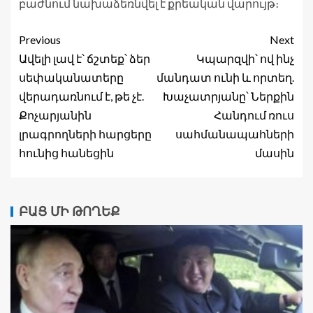
բաժնում նախաձեռնվել է քրեական վարույթ։
Previous
Next
Ավելի լավ է՝ ճշտեք՝ ձեր
Կպարզվի՝ ով ինչ
սեփականատերը
մանդատ ունի և որտեղ.
վերադառնում է, թե չէ.
Խաչատրյանը՝ Ներքին
Քոչարյանին
Հանդում ռուս
լրագրողների հարցերը
սահմանապահների
հունից հանեցին
մասին
ԲԱՑ ՄԻ ԹՈՂԵՔ