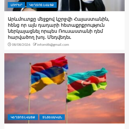
ԼՈՒՐԵՐ
ԿԵՂՏՈՏ ԼՎԱՑՔ
Արևմուտքը մեջքով կշրջվի Հայաստանին,
հենց որ այն դադարի հետաքրքրություն
ներկայացնել որպես Ռուսաստանի դեմ
հարվածող խոյ․ Մեդվեդեւ
08/08/2026
infomitk@gmail.com
ԿԵՂՏՈՏ ԼՎԱՑՔ
ՏՆՏԵՍԱԿԱՆ