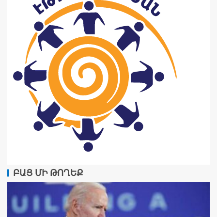
ԲԱՑ ՄԻ ԹՈՂԵՔ