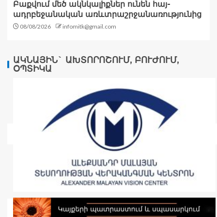
Բաքվում մեծ ակնկալիքներ ունեն հայ-
ադրբեջանական առևտրաշրջանառությունից
08/08/2026
infomitk@gmail.com
ԱԿՆԱՅԻՆ` ԱԽՏՈՐՈՇՈՒՄ, ԲՈՒԺՈՒՄ,
ՕՊՏԻԿԱ