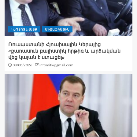
ԿԵՂՏՈՏ ԼՎԱՑՔ
ՄԻՋԱԶԳԱՅԻՆ
Ռուսաստանի Հյուսիսային Կերայից
«քառասուն բալիստիկ հրթիռ և արձակման
վեց կայան է ստացել»
08/08/2026
infomitk@gmail.com