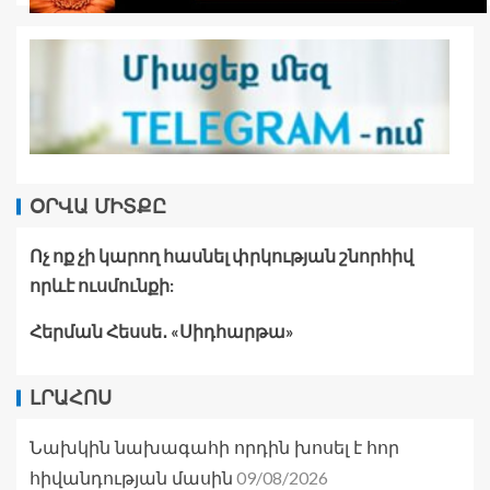
ՕՐՎԱ ՄԻՏՔԸ
Ոչ ոք չի կարող հասնել փրկության շնորհիվ
որևէ ուսմունքի:
Հերման Հեսսե․ «Սիդհարթա»
ԼՐԱՀՈՍ
Նախկին նախագահի որդին խոսել է հոր
09/08/2026
հիվանդության մասին