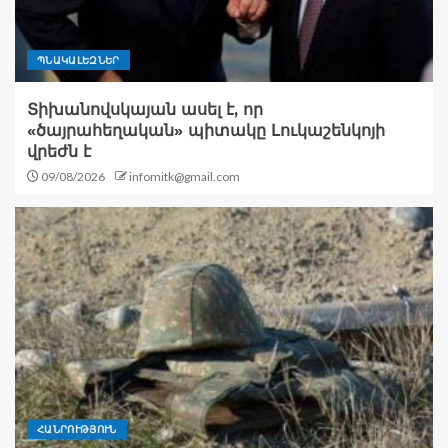
ՊՆԱԿԱԼԵԶՆԵՐ
Տիխանովսկայան ասել է, որ
«ծայրահեղական» պիտակը Լուկաշենկոյի
վրեժն է
09/08/2026
infomitk@gmail.com
ՀԱՆՐՈՒԹՅՈՒՆ