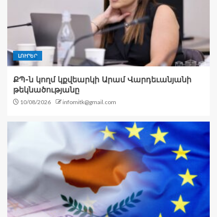
ԼՈՒՐԵՐ
ՔՊ-ն կողմ կքվեարկի Արամ Վարդեւանյանի
թեկնածությանը
10/08/2026
infomitk@gmail.com