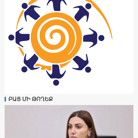
ԲԱՑ ՄԻ ԹՈՂԵՔ