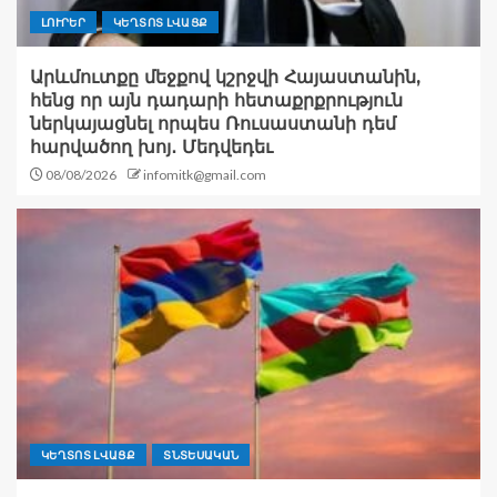
ԼՈՒՐԵՐ
ԿԵՂՏՈՏ ԼՎԱՑՔ
Արևմուտքը մեջքով կշրջվի Հայաստանին,
հենց որ այն դադարի հետաքրքրություն
ներկայացնել որպես Ռուսաստանի դեմ
հարվածող խոյ․ Մեդվեդեւ
08/08/2026
infomitk@gmail.com
ԿԵՂՏՈՏ ԼՎԱՑՔ
ՏՆՏԵՍԱԿԱՆ