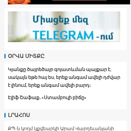
ՕՐՎԱ ՄԻՏՔԸ
Կյանքը ծայրեծայր գոյատևման պայքար է,
սակայն եթե հայ ես, երեք անգամ ավելի դժվար
է լինում, երեք անգամ ավելի բարդ։
Էլիֆ Շաֆաք․ «Ստամբուլի բիճը»
ԼՐԱՀՈՍ
ՔՊ-ն կողմ կքվեարկի Արամ Վարդեւանյանի