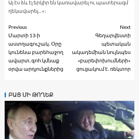
Այ էս ձև էլ երկիր են կառավարել ու պատերազմ
ղեկավարել…»։
Previous
Next
Մարտի 13-ի
Գեղարվեստի
աստղագուշակ․ Օրը
պետական
կունենա բարեհաջող
ակադեմիան նույնպես
ավարտ, գոհ կմնաք
«բարեփոխումների»
օրվա արդյունքներից
ցուցակում է․ ռեկտոր
ԲԱՑ ՄԻ ԹՈՂԵՔ