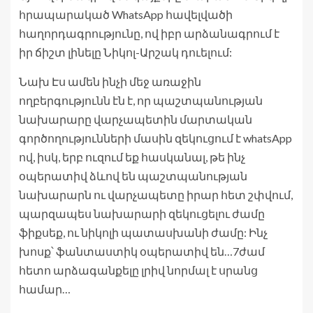
հրապարակած WhatsApp հավելվածի
հաղորդագրությունը, ով իբր արձանագրում է
իր ճիշտ լինելը Նիկոլ-Արշակ դուելում:
Նախ Էս ամեն ինչի մեջ առաջին
ողբերգությունն էն է, որ պաշտպանության
նախարարը վարչապետին մարտական
գործողությունների մասին զեկուցում է whatsApp
ով, իսկ, երբ ուզում եք հասկանալ, թե ինչ
օպերատիվ ձևով են պաշտպանության
նախարարն ու վարչապետը իրար հետ շփվում,
պարզապես նախարարի զեկուցելու ժամը
ֆիքսեք, ու նիկոլի պատասխանի ժամը: Ինչ
խոսք՝ ֆանտաստիկ օպերատիվ են…7ժամ
հետո արձագանքելը լրիվ նորմալ է սրանց
համար…