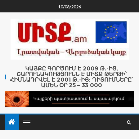
10/08/2026
ԿԱՅՔԸ ԳՈՐԾՈՒՄ Է 2009 Թ․-ԻՑ,
ՇԱՐՈՒՆԱԿՈՒԹՅՈՒՆՆ Է ՄԻՏՔ ԹԵՐԹԻ՝
ՀԻՄՆԱԴՐՎԵԼ Է 2001 Թ․-ԻՑ։ ԴԻՏՈՒՄՆԵՐԸ՝
ԱՄԵՆ ՕՐ 25 – 33 000