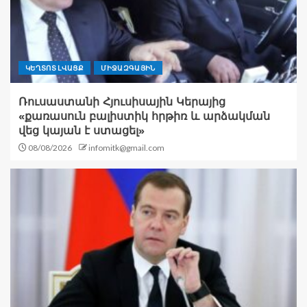
ԿԵՂՏՈՏ ԼՎԱՑՔ
ՄԻՋԱԶԳԱՅԻՆ
Ռուսաստանի Հյուսիսային Կերայից
«քառասուն բալիստիկ հրթիռ և արձակման
վեց կայան է ստացել»
08/08/2026
infomitk@gmail.com