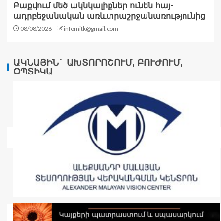
Բաքվում մեծ ակնկալիքներ ունեն հայ-
ադրբեջանական առևտրաշրջանառությունից
08/08/2026
infomitk@gmail.com
ԱԿՆԱՅԻՆ` ԱԽՏՈՐՈՇՈՒՄ, ԲՈՒԺՈՒՄ,
ՕՊՏԻԿԱ