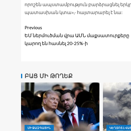
որոշեն ապստամբություն բարձրացնել երկր
պատասխան կտա»,- հայտարարել է նա:
Previous
ԵՄ ներմուծման վրա ԱՄՆ մաքսատուրքերը
կարող են հասնել 20-25%-ի
ԲԱՑ ՄԻ ԹՈՂԵՔ
ՄԻՋԱԶԳԱՅԻՆ
ԿԵՂՏՈՏ ԼՎԱ