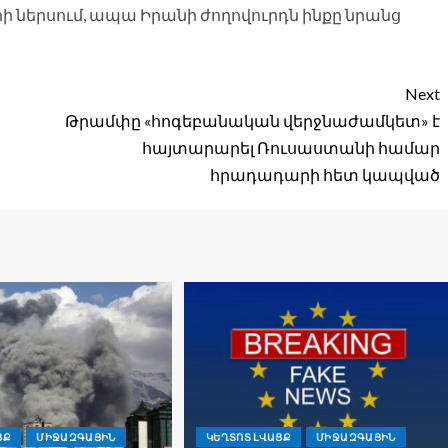
ի ներսում, ապա Իրանի ժողովուրդն ինքը նրանց
Next
Թրամփը «հոգեբանական վերջնաժամկետ» է
հայտարարել Ռուսաստանի համար
հրադադարի հետ կապված
ՑՔ
ՄԻՋԱԶԳԱՅԻՆ
ԿԵՂՏՈՏ ԼՎԱՑՔ
ՄԻՋԱԶԳԱՅԻՆ