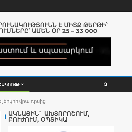
ԱՐՈՒՆԱԿՈՒԹՅՈՒՆՆ Է ՄԻՏՔ ԹԵՐԹԻ՝
ՈՒՄՆԵՐԸ՝ ԱՄԵՆ ՕՐ 25 – 33 000
ՇԱԿՈՒՅԹ
լ երկրի վրա դրսից
ԱԿՆԱՅԻՆ` ԱԽՏՈՐՈՇՈՒՄ,
ԲՈՒԺՈՒՄ, ՕՊՏԻԿԱ