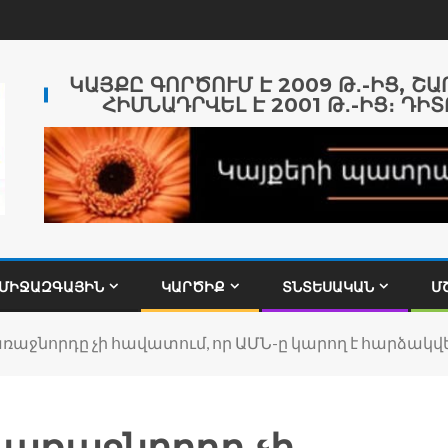
ԿԱՅՔԸ ԳՈՐԾՈՒՄ Է 2009 Թ․-ԻՑ, Շ
ՀԻՄՆԱԴՐՎԵԼ Է 2001 Թ․-ԻՑ։ ԴԻՏ
ՄԻՋԱԶԳԱՅԻՆ
ԿԱՐԾԻՔ
ՏՆՏԵՍԱԿԱՆ
Մ
ռաջնորդը չի հավատում, որ ԱՄՆ-ը կարող է հարձակվե