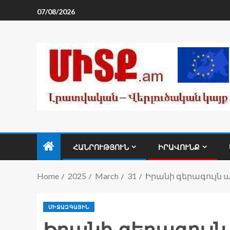
07/08/2026
ՀԱՆՐՈՒԹՅՈՒՆ
ԻՐԱՎՈՒՆՔ
Home
2025
March
31
Իրանի գերագույն ա
ՄԻՋԱԶԳԱՅԻՆ