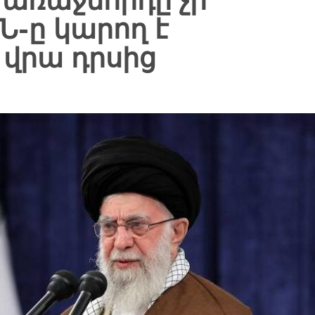
 առաջնորդը չի
Ն-ը կարող է
 վրա դրսից