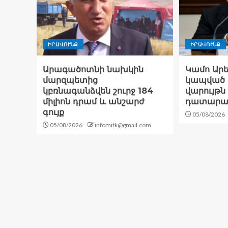
ԻՐԱՎՈՒՆՔ
ԻՐԱՎՈՒՆՔ
Արագածոտնի նախկին
Կամո Արե
մարզպետից
կապված 
կբռնագանձվեն շուրջ 184
վարույթն 
միլիոն դրամ և անշարժ
դատարա
գույք
05/08/2026
05/08/2026
infomitk@gmail.com