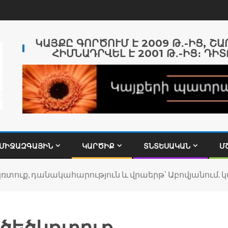
ԿԱՅՔԸ ԳՈՐԾՈՒՄ Է 2009 Թ․-ԻՑ, Շ
ՀԻՄՆԱԴՐՎԵԼ Է 2001 Թ․-ԻՑ։ ԴԻՏ
ՄԻՋԱԶԳԱՅԻՆ
ԿԱՐԾԻՔ
ՏՆՏԵՍԱԿԱՆ
Մ
կռտուք, դանակահարություն և վրաերթ՝ Աբովյանում. 