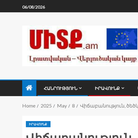
06/08/2026
ՀԱՆՐՈՒԹՅՈՒՆ
ԻՐԱՎՈՒՆՔ
Home
2025
May
8
Վիճաբանություն, ծեծ
ԻՐԱՎՈՒՆՔ