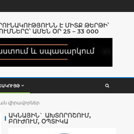
ԱՐՈՒՆԱԿՈՒԹՅՈՒՆՆ Է ՄԻՏՔ ԹԵՐԹԻ՝
ՈՒՄՆԵՐԸ՝ ԱՄԵՆ ՕՐ 25 – 33 000
ՇԱԿՈՒՅԹ
կան վիրավորներ
ԱԿՆԱՅԻՆ` ԱԽՏՈՐՈՇՈՒՄ,
ԲՈՒԺՈՒՄ, ՕՊՏԻԿԱ