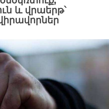
 ծեծկռտուք,
ւն և վրաերթ՝
 վիրավորներ