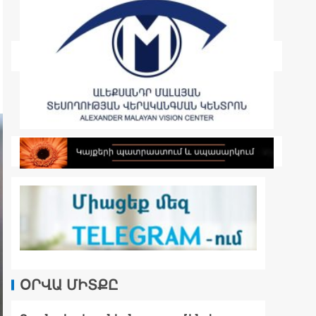
ՕՐՎԱ ՄԻՏՔԸ