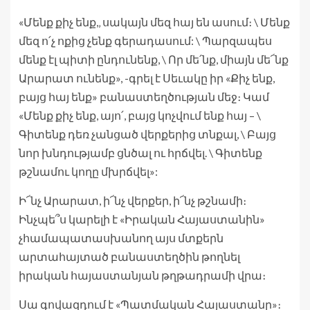
«Մենք քիչ ենք,‚ սակայն մեզ հայ են ասում։ \ Մենք
մեզ ո՛չ ոքից չենք գերադասում: \ Պարզապես
մենք էլ պիտի ընդունենք, \ Որ մե՛նք, միայն մե՜նք
Արարատ ունենք», -գրել է Սեւակը իր «Քիչ ենք,
բայց հայ ենք» բանաստեղծության մեջ։ Կամ
«Մենք քիչ ենք, այո՛, բայց կոչվում ենք հայ – \
Գիտենք դեռ չանցած վերքերից տնքալ, \ Բայց
նոր խնդությամբ ցնծալ ու հրճվել. \ Գիտենք
թշնամու կողը մխրճվել»:
Ի՜նչ Արարատ, ի՜նչ վերքեր, ի՜նչ թշնամի։
Ինչպե՞ս կարելի է «Իրական Հայաստանին»
չհամապատասխանող այս մտքերն
արտահայտած բանաստեղծին թողնել
իրական հայաստանյան թղթադրամի վրա։
Սա գովազդում է «Պատմական Հայաստանը»։