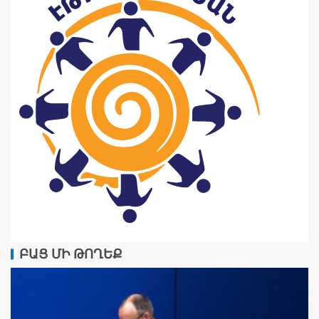
ԲԱՑ ՄԻ ԹՈՂԵՔ