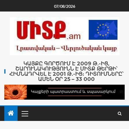
07/08/2026
ԿԱՅՔԸ ԳՈՐԾՈՒՄ Է 2009 Թ․-ԻՑ,
ՇԱՐՈՒՆԱԿՈՒԹՅՈՒՆՆ Է ՄԻՏՔ ԹԵՐԹԻ՝
ՀԻՄՆԱԴՐՎԵԼ Է 2001 Թ․-ԻՑ։ ԴԻՏՈՒՄՆԵՐԸ՝
ԱՄԵՆ ՕՐ 25 – 33 000