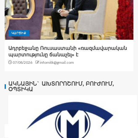
ԿԱՐԾԻՔ
Ադրբեջանը Ռուսաստանի «ռազմավարական
պարտությունը ճանաչել» է
07/08/2026
infomitk@gmail.com
ԱԿՆԱՅԻՆ` ԱԽՏՈՐՈՇՈՒՄ, ԲՈՒԺՈՒՄ,
ՕՊՏԻԿԱ