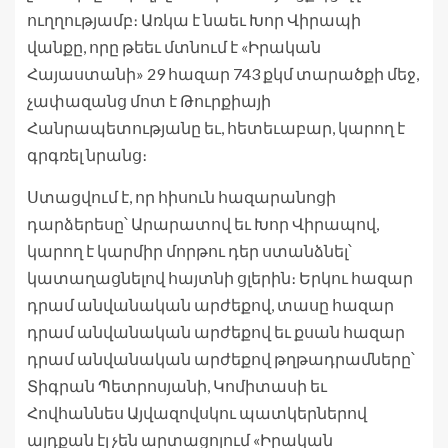
ուղղությամբ։ Առկա է նաեւ Խոր Վիրապի
վանքը, որը թեեւ մտնում է «Իրական
Հայաստանի» 29 հազար 743 քկմ տարածքի մեջ,
չափազանց մոտ է Թուրքիայի
Հանրապետությանը եւ, հետեւաբար, կարող է
գրգռել նրանց։
Ստացվում է, որ հիսուն հազարանոցի
դարձերեսը՝ Արարատով եւ Խոր Վիրապով,
կարող է կարմիր մորթու դեր ստանձնել՝
կատաղացնելով հայտնի ցլերին։ Երկու հազար
դրամ անվանական արժեքով, տասը հազար
դրամ անվանական արժեքով եւ քսան հազար
դրամ անվանական արժեքով թղթադրամները՝
Տիգրան Պետրոսյանի, Կոմիտասի եւ
Հովհաննես Այվազովսկու պատկերներով
այդքան էլ չեն արտացոլում «Իրական