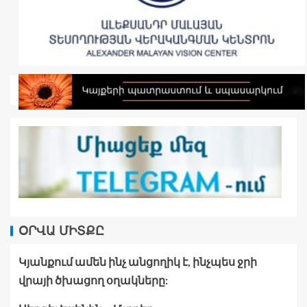
ՕՐՎԱ ՄԻՏՔԸ
Կյանքում ամեն ինչ անցողիկ է, ինչպես ջրի
վրայի ծխացող օղակները: