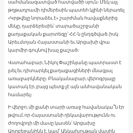
սահմանազատված հատվածի սյուն։ Մեկ այլ
թղթադրամի դիմերեսին պատեհ կլինի ներառել
«Կրթվելը նորաձեւ է» շարժման հավաքներից
մեկը, դարձերեսին՝ տարածաշրջանի
քաղաքական քարտեզը՝ ՀՀ-ն ընդգծված, իսկ
Արեւմտյան Հայաստանի եւ Արցախի վրա
կարմիր գույնով խաչ քաշած։
Վստահաբար, Նիկոլ Փաշինյանը պատրաստ է
լսել եւ դիտարկել քաղաքացիների մնացյալ
առաջարկները։ Բնականաբար, վերոգրյալը
կատակ էր, բայց պետք չէ այն անհավանական
համարել։
Ի վերջո, մի քանի տարի առաջ հավանակա՞ն էր
թվում, որ Հայաստանի ղեկավարությունն ու
ժողովրդի մի մասը կասեն՝ Արցախը
Ադրբեջանինն է, կամ՝ Անկախության մասին