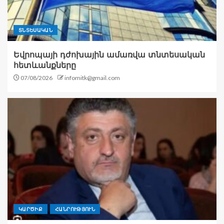
ՏՆՏԵՍԱԿԱՆ
Եվրոպայի դժոխային ամառվա տնտեսական
հետևանքները
07/08/2026
infomitk@gmail.com
ԿԱՐԾԻՔ
ՀԱՆՐՈՒԹՅՈՒՆ