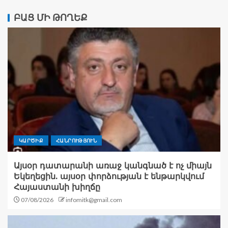
ԲԱՑ ՄԻ ԹՈՂԵՔ
ԿԱՐԾԻՔ
ՀԱՆՐՈՒԹՅՈՒՆ
Այսօր դատարանի առաջ կանգնած է ոչ միայն
Եկեղեցին. այսօր փորձության է ենթարկվում
Հայաստանի խիղճը
07/08/2026
infomitk@gmail.com