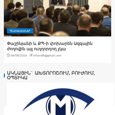
ՊՆԱԿԱԼԵԶՆԵՐ
Փաշինյանի և ՔՊ-ի փոխարեն Ազգային
ժողովին այլ ուղղորդող չկա
06/08/2026
infomitk@gmail.com
ԱԿՆԱՅԻՆ` ԱԽՏՈՐՈՇՈՒՄ, ԲՈՒԺՈՒՄ,
ՕՊՏԻԿԱ