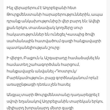
Ինչ վերաբերում է Ադրբեջանի հետ
Թուրքմենստանի հարաբերություններին, ապա
դրանք անկախությունից ի վեր բարդ են: Ավելի
քան երկու տասնամյակ կողմերը սուր
հակասություններ են ունեցել Կասպից ծովի
սահմանային հատվածում գազի հանքավայրի
պատկանելիության շուրջ:
Ի վերջո, Բաքուն և Աշգաբադը համաձայնել են
համատեղ շահագործման հարցում,
հանքավայրն անվանել «Դոստլուկ/
Բարեկամություն», բայց գործնականում որևէ
առաջընթացի դեռևս չեն հասել:
Անցյալ տարի Թուրքմենստանը դադարեցրել է
սվոփ եղանակով Ադրբեջանին տարեկան երկու
միլիարդ խորանարդ մետր գազի