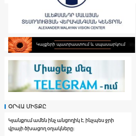
ՕՐՎԱ ՄԻՏՔԸ
Կյանքում ամեն ինչ անցողիկ է, ինչպես ջրի
վրայի ծխացող օղակները: