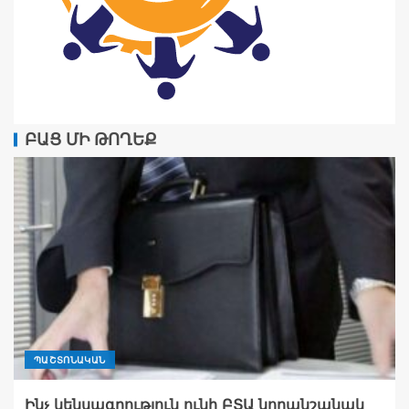
ԲԱՑ ՄԻ ԹՈՂԵՔ
ՊԱՇՏՈՆԱԿԱՆ
Ինչ կենսագրություն ունի ԲՏԱ նորանշանակ