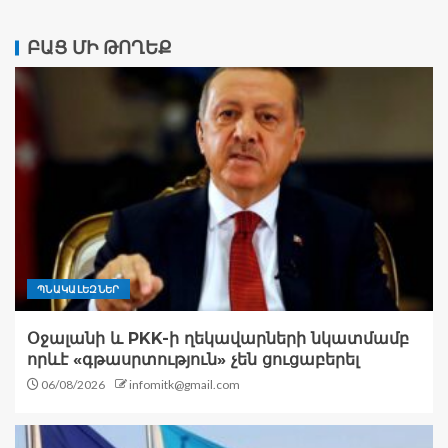
ԲԱՑ ՄԻ ԹՈՂԵՔ
ՊՆԱԿԱԼԵԶՆԵՐ
Օջալանի և PKK-ի ղեկավարների նկատմամբ
որևէ «գթասրտություն» չեն ցուցաբերել
06/08/2026
infomitk@gmail.com