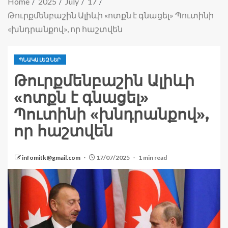
Home
2025
July
17
Թուրքմենբաշին Ալիևի «ոտքն է գնացել» Պուտինի
«խնդրանքով», որ հաշտվեն
ՊՆԱԿԱԼԵԶՆԵՐ
Թուրքմենբաշին Ալիևի
«ոտքն է գնացել»
Պուտինի «խնդրանքով»,
որ հաշտվեն
infomitk@gmail.com
17/07/2025
1 min read