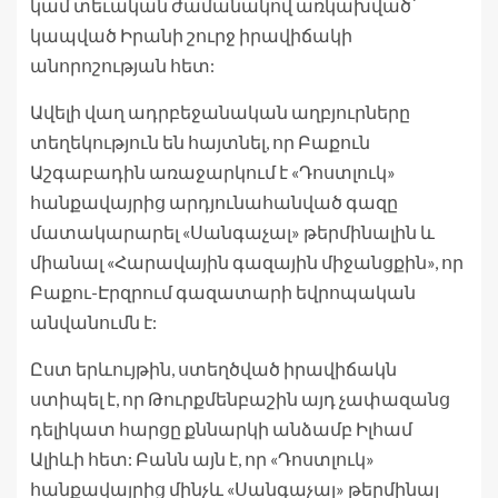
կամ տեւական ժամանակով առկախված՝
կապված Իրանի շուրջ իրավիճակի
անորոշության հետ:
Ավելի վաղ ադրբեջանական աղբյուրները
տեղեկություն են հայտնել, որ Բաքուն
Աշգաբադին առաջարկում է «Դոստլուկ»
հանքավայրից արդյունահանված գազը
մատակարարել «Սանգաչալ» թերմինալին և
միանալ «Հարավային գազային միջանցքին», որ
Բաքու-Էրզրում գազատարի եվրոպական
անվանումն է:
Ըստ երևույթին, ստեղծված իրավիճակն
ստիպել է, որ Թուրքմենբաշին այդ չափազանց
դելիկատ հարցը քննարկի անձամբ Իլհամ
Ալիևի հետ: Բանն այն է, որ «Դոստլուկ»
հանքավայրից մինչև «Սանգաչալ» թերմինալ