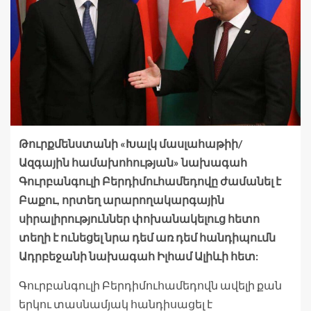
Թուրքմենստանի «Խալկ մասլահաթիի/
Ազգային համախոհության» նախագահ
Գուրբանգուլի Բերդիմուհամեդովը ժամանել է
Բաքու, որտեղ արարողակարգային
սիրալիրություններ փոխանակելուց հետո
տեղի է ունեցել նրա դեմ առ դեմ հանդիպումն
Ադրբեջանի նախագահ Իլհամ Ալիևի հետ:
Գուրբանգուլի Բերդիմուհամեդովն ավելի քան
երկու տասնամյակ հանդիսացել է