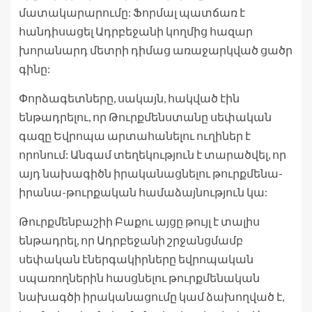
մատակարարումը: Ֆորմալ պատճառ է
հանդիսացել Ադրբեջանի կողմից հազար
խորանարդ մետրի դիմաց առաջարկված ցածր
գինը:
Փորձագետները, սակայն, հակված էին
ենթադրելու, որ Թուրքմենստանը սեփական
գազը Եվրոպա արտահանելու ուղիներ է
որոնում: Անգամ տեղեկություն է տարածվել, որ
այդ նախագիծն իրականացնելու թուրքմենա-
իրանա-թուրքական համաձայնություն կա:
Թուրքմենբաշիի Բաքու այցը թույլ է տալիս
ենթադրել, որ Ադրբեջանի շրջանցմամբ
սեփական էներգակիրները եվրոպական
սպառողներին հասցնելու թուրքմենական
նախագծի իրականացումը կամ ձախողված է,