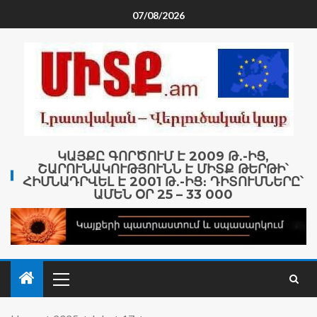
07/08/2026
ԿԱՅՔԸ ԳՈՐԾՈՒՄ Է 2009 Թ․-ԻՑ,
ՇԱՐՈՒՆԱԿՈՒԹՅՈՒՆՆ Է ՄԻՏՔ ԹԵՐԹԻ՝
ՀԻՄՆԱԴՐՎԵԼ Է 2001 Թ․-ԻՑ։ ԴԻՏՈՒՄՆԵՐԸ՝
ԱՄԵՆ ՕՐ 25 – 33 000