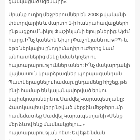
ցանկացած սցենարի»:
Սրանք ուղիղ մեջբերումներ են 2008 թվականի
փետրվարին և մարտի 1-ի հանրահավաքների
ընթացքում Նիկոլ Փաշինյանի ելույթներից: Այժմ
հարց. Ի՞նչ կանեին Նիկոլ Փաշինյանն ու թՔՊ-ն,
եթե ներկայիս ընդդիմադիր ուժերից կամ
անհատներից մեկը նման կոչեր ու
հայտարարություններ աներ: Ի՜նչ մակարդակի
վայնասուն կբարձրացներ պորպագանդան…
Պատկերացնելու համար, ընդամենը հիշեք, թե
ինչի համար են կալանավորված երկու
եպիսկոպոսներն ու Սամվել Կարապետյանը:
Հատկապես վերը նշված վերջին մեջբերումը
համեմատեք Սամվել Կարապետյանի «Մենք
մեր ձևով ենք մասնակցելու…»
հայտարարության հետ: Եվ եթե նման