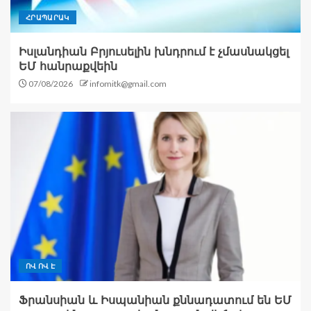
ՀՐԱՊԱՐԱԿ
Իսլանդիան Բրյուսելին խնդրում է չմասնակցել
ԵՄ հանրաքվեին
07/08/2026
infomitk@gmail.com
ՈՎ ՈՎ Է
Ֆրանսիան և Իսպանիան քննադատում են ԵՄ