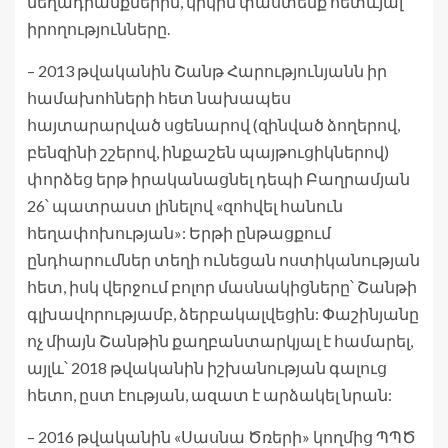
մեղադրանքներին, կրկին փաստենք հետևյալ
իրողությունները.
– 2013 թվականին Շանթ Հարությունյանն իր
համախոհների հետ նախապես
հայտարարված սցենարով (զինված ձողերով,
բենզինի շշերով, ինքաշեն պայթուցիկներով)
փորձեց երթ իրականացնել դեպի Բաղրամյան
26՝ պատրաստ լինելով «զոհվել հանուն
հեղափոխության»: Երթի ընթացքում
ընդհարումներ տեղի ունեցան ոստիկանության
հետ, իսկ վերջում բոլոր մասնակիցները՝ Շանթի
գլխավորությամբ, ձերբակալվեցին: Փաշինյանը
ոչ միայն Շանթին քաղբանտարկյալ է համարել,
այլև՝ 2018 թվականին իշխանության գալուց
հետո, ըստ էության, ազատ է արձակել նրան:
– 2016 թվականին «Սասնա Ծռերի» կողմից ՊՊԾ