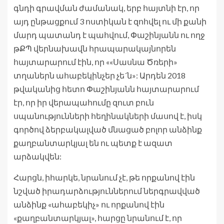
գնդի գրավման ժամանակ, երբ հայտնի էր, որ
այդ ընթացքում 3 ոստիկան է զոհվել ու մի քանի
մարդ պատանդ է պահվում, Փաշինյանն ու ողջ
թՔՊ վերնախավն հրապարակայնորեն
հայտարարում էին, որ ««Սասնա Ծռերի»
տղաներն ահաբեկինչեր չե´ն»: Արդեն 2018
թվականից հետո Փաշինյանն հայտարարում
էր, որ իր վերապահումը զուտ բուն
սպանությունների հեղինակների մասով է, իսկ
գործով ձերբակալված մնացած բոլոր անձինք
քաղբանտարկյալ են ու պետք է ազատ
արձակվեն:
Հարցն, իհարկե, նրանում չէ, թե որքանով էին
նշված իրադարձություններում ներգրավված
անձինք «ահաբեկիչ» ու որքանով էին
«քաղբանտարկյալ», հարցը նրանում է, որ