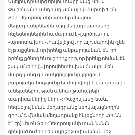
Ավելին, դրանից երկու տարի անց, նույն
Փաշինյանը, անդրադառնալով Մարտի 1-ին
Տեր-Պետրոսյանի «տանը մնալու»
մեղադրանքներին, այդ մեղադրանքները
հնչեցնողներին համարում է «լպրծուն» ու
«պոռոտախոս», հավելելով , որ այդ մարդիկ «չեն
էլ թաքցնում, որ իրենք անբարոյական են, որ
իրենք քծնող են ու շողոքորթ, որ իրենք ոհմակ են
շակալների, […] որովհետեւ խառնակում են
մարդկանց գիտակցությունը, լղոզում
բարոյականությունը եւ ժողովրդին քարշ տալիս
անելանելիության անհաղթահարելի
պարիսպներից ներս»: Փաշինյանը, նաև,
հեգնելով նման մեղադրանք ներկայացնողին,
գրում է. «[Նման մեղադրանք հնչեցնողի տունն
է՞լ էր] Լեւոն Տեր-Պետրոսյանի տան նման
զինված ուժերի եռակի շրջափակման մեջ