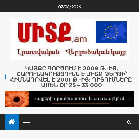
07/08/2026
ԿԱՅՔԸ ԳՈՐԾՈՒՄ Է 2009 Թ․-ԻՑ,
ՇԱՐՈՒՆԱԿՈՒԹՅՈՒՆՆ Է ՄԻՏՔ ԹԵՐԹԻ՝
ՀԻՄՆԱԴՐՎԵԼ Է 2001 Թ․-ԻՑ։ ԴԻՏՈՒՄՆԵՐԸ՝
ԱՄԵՆ ՕՐ 25 – 33 000