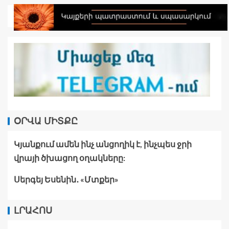
ՕՐՎԱ ՄԻՏՔԸ
Կյանքում ամեն ինչ անցողիկ է, ինչպես ջրի
վրայի ծխացող օղակները:
Սերգեյ Եսենին․ «Մտքեր»
ԼՐԱՀՈՍ