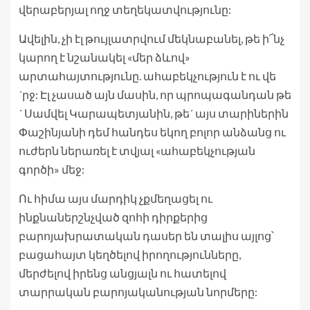
վերաբերյալ ողջ տեղեկատվությունը:
Ավելին, չի էլ թույլատրվում մեկնաբանել, թե ի՜նչ
կարող է նշանակել «մեր ձևով»
արտահայտությունը. ահաբեկչություն է ու վե
´րջ: Էլ չասած այն մասին, որ պրոպագանդան թե
´ Սամվել Կարապետյանին, թե´ այս տարիներին
Փաշինյանի դեմ հանդես եկող բոլոր անձանց ու
ուժերն ներառել է տվյալ «ահաբեկչության
գործի» մեջ:
Ու հիմա այս մարդիկ չքմեղացել ու
ինքնաներշնչված զոհի դիրքերից
բարոյախրատական դասեր են տալիս այլոց՝
բացահայտ կեղծելով իրողությունները,
մերժելով իրենց անցյալն ու հատելով
տարրական բարոյականության նորմերը: