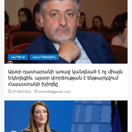
ԿԱՐԾԻՔ
ՀԱՆՐՈՒԹՅՈՒՆ
Այսօր դատարանի առաջ կանգնած է ոչ միայն
Եկեղեցին. այսօր փորձության է ենթարկվում
Հայաստանի խիղճը
07/08/2026
infomitk@gmail.com