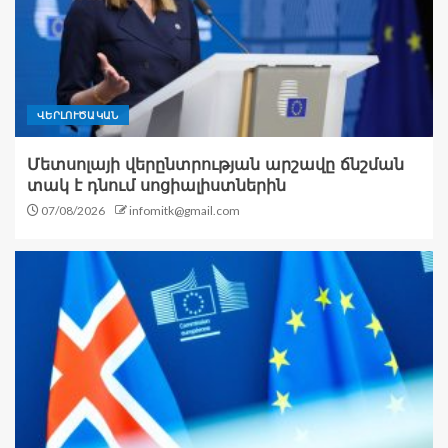
ՎԵՐԼՈՒԾԱԿԱՆ
Մետսոլայի վերընտրության արշավը ճնշման
տակ է դնում սոցիալիստներին
07/08/2026
infomitk@gmail.com