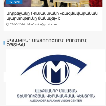
ԿԱՐԾԻՔ
Ադրբեջանը Ռուսաստանի «ռազմավարական
պարտությունը ճանաչել» է
07/08/2026
infomitk@gmail.com
ԱԿՆԱՅԻՆ` ԱԽՏՈՐՈՇՈՒՄ, ԲՈՒԺՈՒՄ,
ՕՊՏԻԿԱ