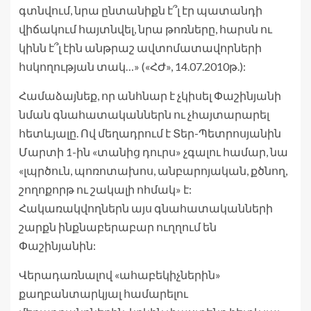
գտնվում, նրա ընտանիքն է՞լ էր պատանդի
վիճակում հայտնվել, նրա թոռները, հարսն ու
կինն է՞լ էին անթրաշ ավտոմատավորների
հսկողության տակ…» («ՀԺ», 14.07.2010թ.):
Համաձայնեք, որ անհնար է չկիսել Փաշինյանի
նման գնահատականներն ու չհայտարարել
հետևյալը. Ով մեղադրում է Տեր-Պետրոսյանին
Մարտի 1-ին «տանից դուրս» չգալու համար, նա
«լպրծուն, պոռոտախոս, անբարոյական, քծնող,
շողոքորթ ու շակալի ոհմակ» է:
Հակառակվողներն այս գնահատականների
շարքն ինքնաբերաբար ուղղում են
Փաշինյանին:
Վերադառնալով «ահաբեկիչներին»
քաղբանտարկյալ համարելու