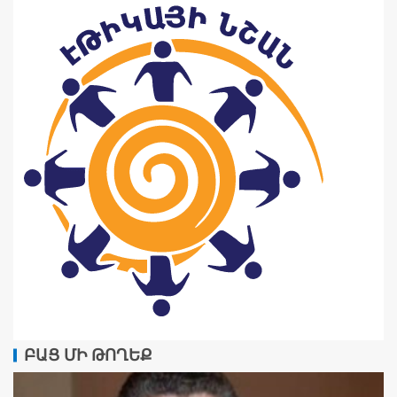
ԲԱՑ ՄԻ ԹՈՂԵՔ