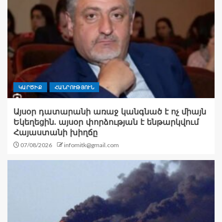
ԿԱՐԾԻՔ
ՀԱՆՐՈՒԹՅՈՒՆ
Այսօր դատարանի առաջ կանգնած է ոչ միայն
Եկեղեցին. այսօր փորձության է ենթարկվում
Հայաստանի խիղճը
07/08/2026
infomitk@gmail.com