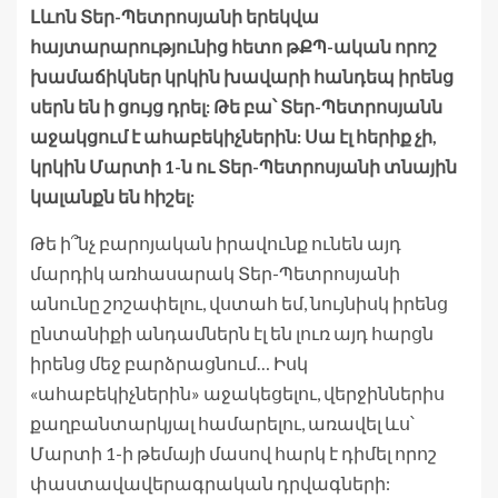
Լևոն Տեր-Պետրոսյանի երեկվա
հայտարարությունից հետո թՔՊ-ական որոշ
խամաճիկներ կրկին խավարի հանդեպ իրենց
սերն են ի ցույց դրել: Թե բա՝ Տեր-Պետրոսյանն
աջակցում է ահաբեկիչներին: Սա էլ հերիք չի,
կրկին Մարտի 1-ն ու Տեր-Պետրոսյանի տնային
կալանքն են հիշել:
Թե ի՞նչ բարոյական իրավունք ունեն այդ
մարդիկ առհասարակ Տեր-Պետրոսյանի
անունը շոշափելու, վստահ եմ, նույնիսկ իրենց
ընտանիքի անդամներն էլ են լուռ այդ հարցն
իրենց մեջ բարձրացնում… Իսկ
«ահաբեկիչներին» աջակեցելու, վերջիններիս
քաղբանտարկյալ համարելու, առավել ևս՝
Մարտի 1-ի թեմայի մասով հարկ է դիմել որոշ
փաստավավերագրական դրվագների: