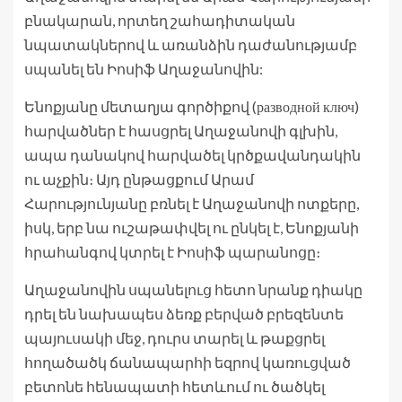
բնակարան, որտեղ շահադիտական
նպատակներով և առանձին դաժանությամբ
սպանել են Իոսիֆ Աղաջանովին:
Ենոքյանը մետաղյա գործիքով (разводной ключ)
հարվածներ է հասցրել Աղաջանովի գլխին,
ապա դանակով հարվածել կրծքավանդակին
ու աչքին։ Այդ ընթացքում Արամ
Հարությունյանը բռնել է Աղաջանովի ոտքերը,
իսկ, երբ նա ուշաթափվել ու ընկել է, Ենոքյանի
հրահանգով կտրել է Իոսիֆ պարանոցը։
Աղաջանովին սպանելուց հետո նրանք դիակը
դրել են նախապես ձեռք բերված բրեզենտե
պայուսակի մեջ, դուրս տարել և թաքցրել
հողածածկ ճանապարհի եզրով կառուցված
բետոնե հենապատի հետևում ու ծածկել