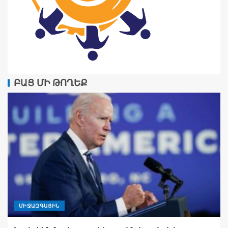
ԲԱՑ ՄԻ ԹՈՂԵՔ
ՄԻՋԱԶԳԱՅԻՆ