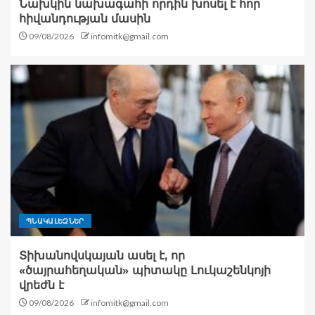
Նախկին նախագահի որդին խոսել է հոր
հիվանդության մասին
09/08/2026
infomitk@gmail.com
ՊՆԱԿԱԼԵԶՆԵՐ
Տիխանովսկայան ասել է, որ
«ծայրահեղական» պիտակը Լուկաշենկոյի
վրեժն է
09/08/2026
infomitk@gmail.com