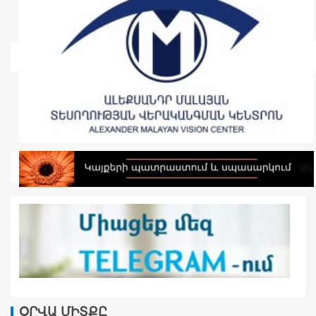
ՕՐՎԱ ՄԻՏՔԸ