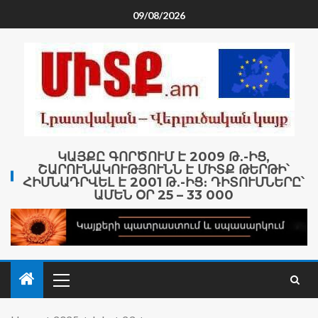
09/08/2026
ԿԱՅՔԸ ԳՈՐԾՈՒՄ Է 2009 Թ․-ԻՑ,
ՇԱՐՈՒՆԱԿՈՒԹՅՈՒՆՆ Է ՄԻՏՔ ԹԵՐԹԻ՝
ՀԻՄՆԱԴՐՎԵԼ Է 2001 Թ․-ԻՑ։ ԴԻՏՈՒՄՆԵՐԸ՝
ԱՄԵՆ ՕՐ 25 – 33 000