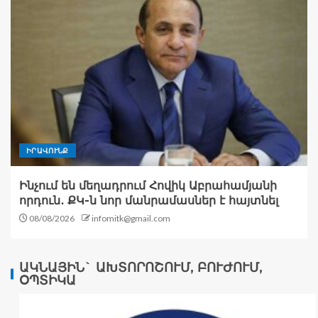
ԻՐԱՎՈՒՆՔ
Ինչում են մեղադրում Հովիկ Աբրահամյանի
որդուն․ ՔԿ-ն նոր մանրամասներ է հայտնել
08/08/2026
infomitk@gmail.com
ԱԿՆԱՅԻՆ` ԱԽՏՈՐՈՇՈՒՄ, ԲՈՒԺՈՒՄ,
ՕՊՏԻԿԱ