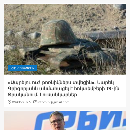
ՀԱՆՐՈՒԹՅՈՒՆ
«Ապրելու ուժ թոռնիկներս տվեցին». Նարեկ
Գրիգորյանն անմահացել է հոկտեմբերի 19-ին
Ջրականում. Լուսանկարներ
09/08/2026
infomitk@gmail.com