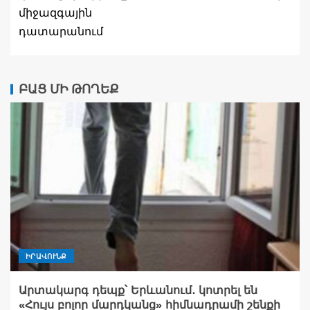
միջազգային
դատարանում
ԲԱՑ ՄԻ ԹՈՂԵՔ
ԻՐԱՎՈՒՆՔ
Արտակարգ դեպք՝ Երևանում․ կոտրել են
«Հույս բոլոր մարդկանց» հիմնադրամի շենքի