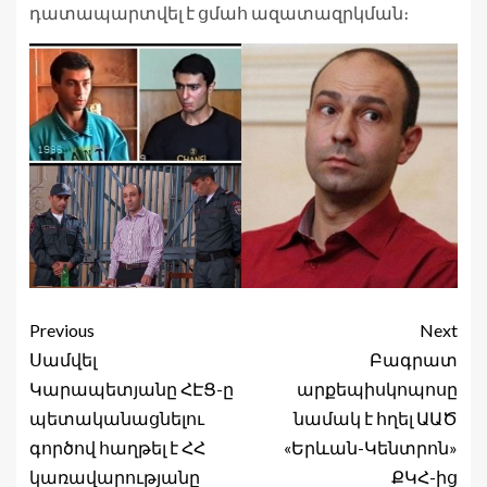
դատապարտվել է ցմահ ազատազրկման։
Previous
Next
Սամվել
Բագրատ
Կարապետյանը ՀԷՑ-ը
արքեպիսկոպոսը
պետականացնելու
նամակ է հղել ԱԱԾ
գործով հաղթել է ՀՀ
«Երևան-Կենտրոն»
կառավարությանը
ՔԿՀ-ից