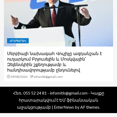
ՀՐԱՊԱՐԱԿ
Սերբիայի նախագահ Վուչիչը ազդանշան է
ուղարկում Բրյուսելին և Մոսկվային՝
Զելենսկիին շքեղությամբ և
հանդիսավորությամբ ընդունելով
09/08/2026
infomitk@gmail.com
Հեռ․ 055 52 24 81 - infomitk@gmail.com - Կայքը
հրատարակվում է ԵՄ ֆինանսական
աջակցությամբ
|
EnterNews
by AF themes.