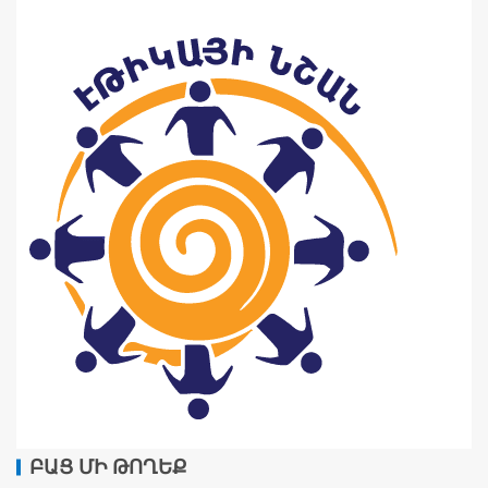
ԲԱՑ ՄԻ ԹՈՂԵՔ