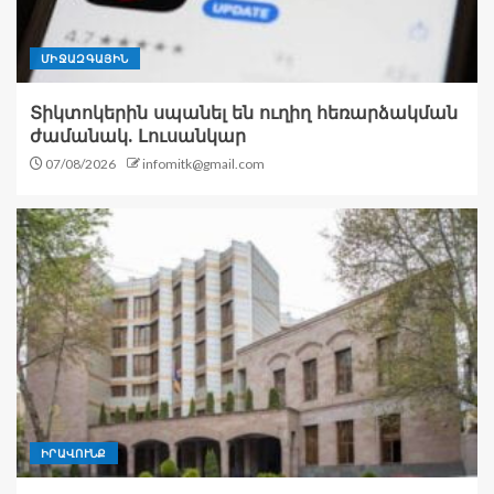
ՄԻՋԱԶԳԱՅԻՆ
Տիկտոկերին սպանել են ուղիղ հեռարձակման
ժամանակ. Լուսանկար
07/08/2026
infomitk@gmail.com
ԻՐԱՎՈՒՆՔ