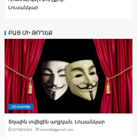
Լուսանկար
ԲԱՑ ՄԻ ԹՈՂԵՔ
ՄՇԱԿՈՒՅԹ
Տղային տվեցին աղջկան. Լուսանկար
07/08/2026
infomitk@gmail.com