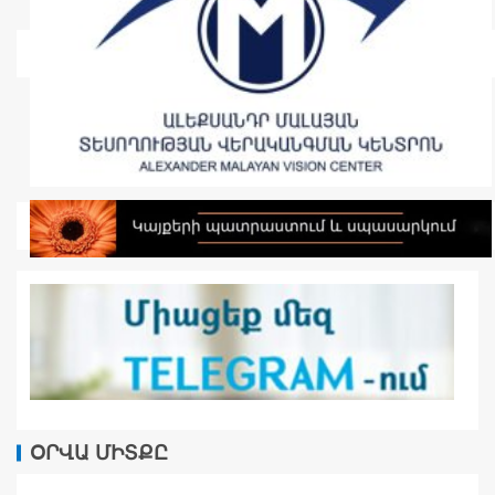
ՕՐՎԱ ՄԻՏՔԸ