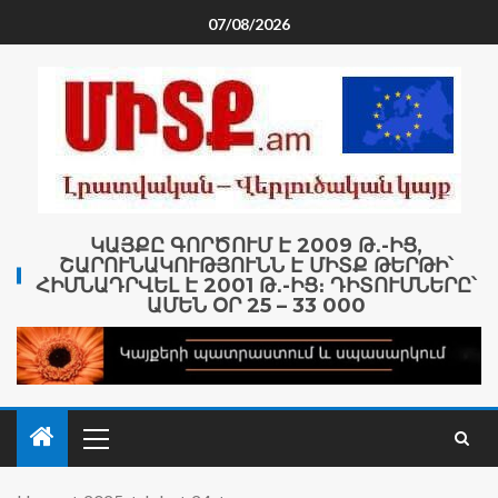
07/08/2026
ԿԱՅՔԸ ԳՈՐԾՈՒՄ Է 2009 Թ․-ԻՑ,
ՇԱՐՈՒՆԱԿՈՒԹՅՈՒՆՆ Է ՄԻՏՔ ԹԵՐԹԻ՝
ՀԻՄՆԱԴՐՎԵԼ Է 2001 Թ․-ԻՑ։ ԴԻՏՈՒՄՆԵՐԸ՝
ԱՄԵՆ ՕՐ 25 – 33 000