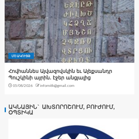
ՄՇԱԿՈՒՅԹ
Հովհաննես Այվազովսկին եւ Ալեքսանդր
Պուշկինի այրին․ էջեր անցյալից
05/08/2026
infomitk@gmail.com
ԱԿՆԱՅԻՆ` ԱԽՏՈՐՈՇՈՒՄ, ԲՈՒԺՈՒՄ,
ՕՊՏԻԿԱ