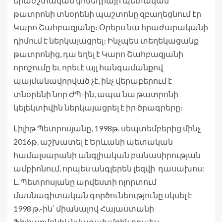
երաժշտական կոմեդիայի պետական
թատրոնի տնօրենի պաշտոնը զբաղեցնում էր
Կարո Շահբազյանը։ Օրերս նա հրաժարականի
դիմում է ներկայացրել։ Ինչպես տեղեկացանք
թատրոնից, դա եղել է Կարո Շահբազյանի
որոշումը եւ որեւէ այլ հանգամանքով
պայմանավորված չէ, ինչ վերաբերում է
տնօրենի նոր ԺՊ-ին, ապա նա թատրոնի
կելեկտիվին ներկայացրել է իր ծրագրերը։
Լիլիթ Պետրոսյանը, 1998թ. սեպտեմբերից մինչ
2016թ. աշխատել է Երևանի պետական
համալսարանի անգլիական բանասիրության
ամբիոնում, որպես անգլերեն լեզվի դասախոս:
Լ. Պետրոսյանը արվեստի ոլորտում
մասնագիտական գործունեությունը սկսել է
1998 թ.-ին՝ միանալով Հայաստանի
Ֆիլհարմոնիկ նվագախմբին որպես