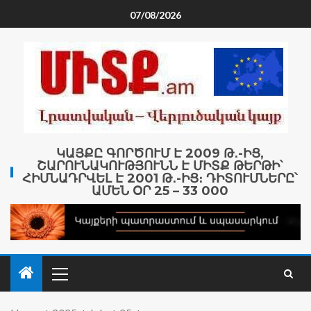
07/08/2026
ԿԱՅՔԸ ԳՈՐԾՈՒՄ Է 2009 Թ․-ԻՑ,
ՇԱՐՈՒՆԱԿՈՒԹՅՈՒՆՆ Է ՄԻՏՔ ԹԵՐԹԻ՝
ՀԻՄՆԱԴՐՎԵԼ Է 2001 Թ․-ԻՑ։ ԴԻՏՈՒՄՆԵՐԸ՝
ԱՄԵՆ ՕՐ 25 – 33 000