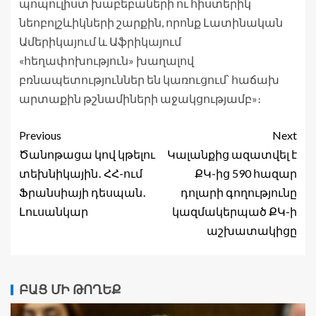
պոպուլիստ խաբեբաների ու հիստերիկ
նեոբոլշևիկների շարքին, որոնք Լատինական
Ամերիկայում և Աֆրիկայում
«հեղափոխություն» խաղալով
բռնապետություններ են կառուցում՝ հաճախ
արտաքին թշնամիների աջակցությամբ»։
Previous
Next
Ծանոթացա կով կթելու
Կալանքից ազատվել է
տեխնիկային․ ՀՀ-ում
ՔԿ-ից 590 հազար
Ֆրանսիայի դեսպան․
դոլարի գողությունը
Լուսանկար
կազմակերպած ՔԿ-ի
աշխատակիցը
ԲԱՑ ՄԻ ԹՈՂԵՔ