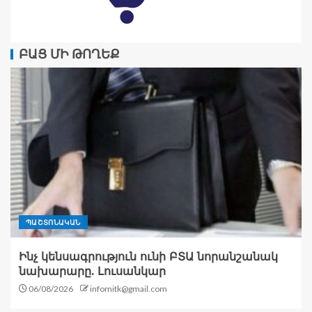
ԲԱՑ ՄԻ ԹՈՂԵՔ
ՊԱՇՏՈՆԱԿԱՆ
Ինչ կենսագրություն ունի ԲՏԱ նորանշանակ
նախարարը. Լուսանկար
06/08/2026
infomitk@gmail.com