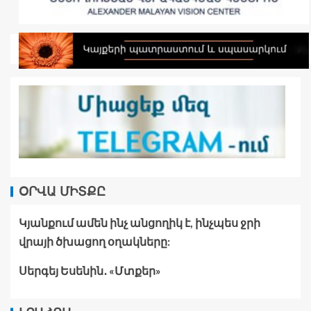
ՕՐՎԱ ՄԻՏՔԸ
Կյանքում ամեն ինչ անցողիկ է, ինչպես ջրի
վրայի ծխացող օղակները:
Սերգեյ Եսենին․ «Մտքեր»