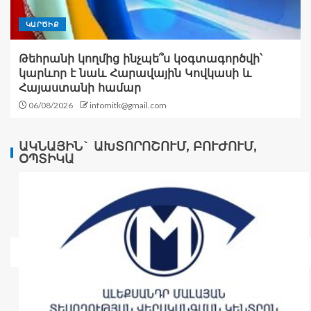
ԿԱՐԾԻՔ
Թեհրանի կողմից ինչպե՞ս կօգտագործվի՝
կարևոր է նաև Հարավային Կովկասի և
Հայաստանի համար
06/08/2026
infomitk@gmail.com
ԱԿՆԱՅԻՆ` ԱԽՏՈՐՈՇՈՒՄ, ԲՈՒԺՈՒՄ,
ՕՊՏԻԿԱ