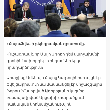
«ՀայաՔվե»-ի թելեգրամյան գրառումը․
«Ուշագրավ է, որ Մայր Աթոռի դեմ վարչախմբի
գրոհին նախորդել էր ընդամենը երկու
իրադարձություն։
Առաջինը Ամենայն Հայոց Կաթողիկոսի այցն էր
Շվեյցարիա, ուր նա մասնակցել էր միջազգային
ֆորումի՝ նվիրված Ադրբեջանի կողմից
բռնազավթված Արցախի տարածքում
հայկական կրոնամշակութային