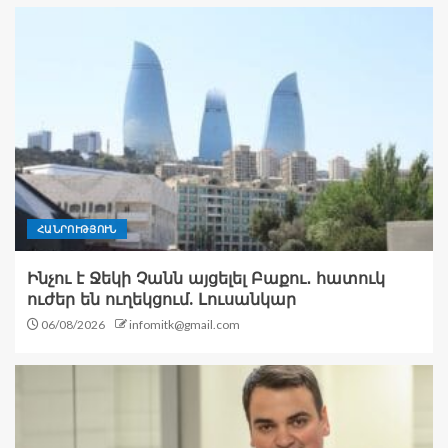
ՀԱՆՐՈՒԹՅՈՒՆ
Ինչու է Ջեկի Չանն այցելել Բաքու․ հատուկ
ուժեր են ուղեկցում. Լուսանկար
06/08/2026
infomitk@gmail.com