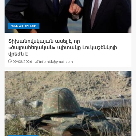
ՊՆԱԿԱԼԵԶՆԵՐ
Տիխանովսկայան ասել է, որ
«ծայրահեղական» պիտակը Լուկաշենկոյի
վրեժն է
09/08/2026
infomitk@gmail.com