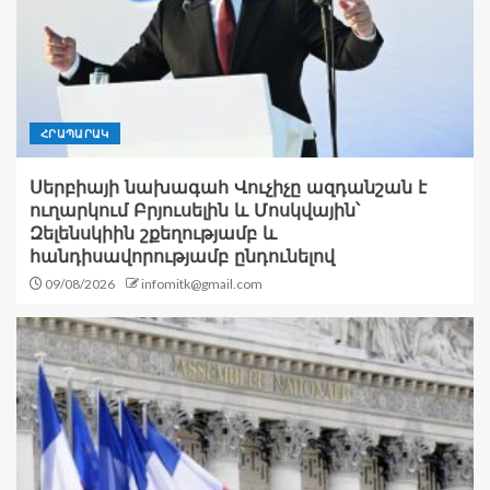
ՀՐԱՊԱՐԱԿ
Սերբիայի նախագահ Վուչիչը ազդանշան է
ուղարկում Բրյուսելին և Մոսկվային՝
Զելենսկիին շքեղությամբ և
հանդիսավորությամբ ընդունելով
09/08/2026
infomitk@gmail.com