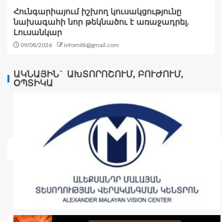
Հունգարիայում իշխող կուսակցությունը
նախագահի նոր թեկնածու է առաջադրել.
Լուսանկար
09/08/2026
infomitk@gmail.com
ԱԿՆԱՅԻՆ` ԱԽՏՈՐՈՇՈՒՄ, ԲՈՒԺՈՒՄ,
ՕՊՏԻԿԱ