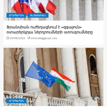
ՀՐԱՊԱՐԱԿ
ՏՆՏԵՍԱԿԱՆ
Ֆրանսիան ուժեղացնում է «զգայուն»
օտարերկրյա ներդրումների ստուգումները
09/08/2026
infomitk@gmail.com
ՀՐԱՊԱՐԱԿ