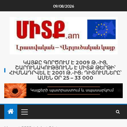
09/08/2026
ԿԱՅՔԸ ԳՈՐԾՈՒՄ Է 2009 Թ․-ԻՑ,
ՇԱՐՈՒՆԱԿՈՒԹՅՈՒՆՆ Է ՄԻՏՔ ԹԵՐԹԻ՝
ՀԻՄՆԱԴՐՎԵԼ Է 2001 Թ․-ԻՑ։ ԴԻՏՈՒՄՆԵՐԸ՝
ԱՄԵՆ ՕՐ 25 – 33 000