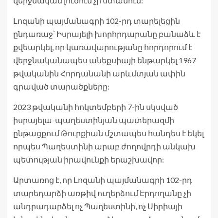
վերջնական լուծում չի ստանում:
Լոզանի պայմանագրի 102-րդ տարելեցին
ընդառաջ՝ Իսրայելի խորհրդարանը բանաձև է
քվեարկել, որ կառավարությանը հորդորում է
վերջնականապես անեքսիայի ենթարկել 1967
թվականին Հորդանանի արևմտյան ափին
գրաված տարածքները:
2023 թվականի հոկտեմբերի 7-ին սկսված
իսրայելա-պաղեստինյան պատերազմի
ընթացքում Թուրքիան մշտապես հանդես է եկել
որպես Պաղեստինի արաբ ժողովրդի անկախ
պետության իրավունքի երաշխավոր:
Արտառոց է, որ Լոզանի պայմանագրի 102-րդ
տարեդարձի առթիվ ուղերձում Էրդողանը չի
անդրադարձել ոչ Պաղեստինի, ոչ Սիրիայի