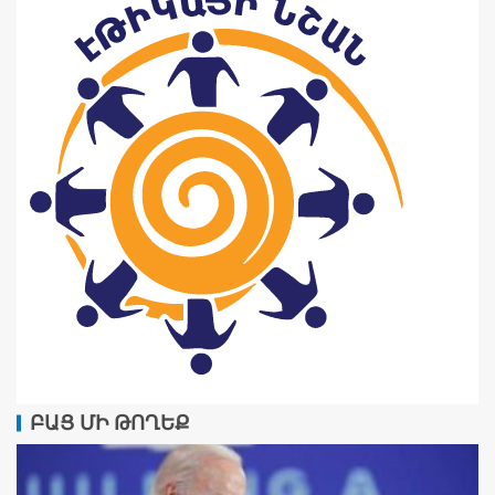
ԲԱՑ ՄԻ ԹՈՂԵՔ