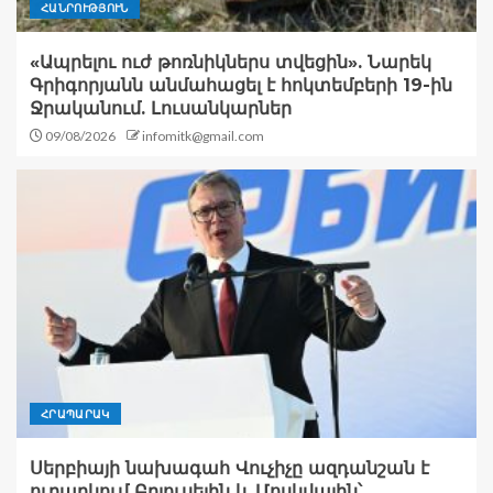
ՀԱՆՐՈՒԹՅՈՒՆ
«Ապրելու ուժ թոռնիկներս տվեցին». Նարեկ
Գրիգորյանն անմահացել է հոկտեմբերի 19-ին
Ջրականում. Լուսանկարներ
09/08/2026
infomitk@gmail.com
ՀՐԱՊԱՐԱԿ
Սերբիայի նախագահ Վուչիչը ազդանշան է
ուղարկում Բրյուսելին և Մոսկվային՝