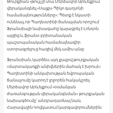
Թուրքիան «թույլ չի տա Մերձավոր Արևելքում
վերականգնել «Սայքս-Պիկո գաղտնի
համաձայնությունները»: Պետք է նկատի
ունենալ, որ Պաղեստինի ճանաչման որոշում
Ֆրանսիայի նախագահը կայացրել է Լոնդոն
այցից և ֆրանս-բրիտանական
պաշտպանական համաձայնագիր
ստորագրելուց հազիվ մեկ ամիս անց:
Ֆրանսիան, կարծես, այդ քայլով թուրքական
«մարտակառքի անիվներին մահակ է խրում»:
Պաղեստինի անկախության եվրոպական
ճանաչումը կարող է լրջորեն հակակշռել
Մերձավոր Արևելքում «օսմանյան
ժառանգության վերականգնման» թուրքական
նախագծումը՝ անդրադառնալ նաև
Հարավային Կովկասում կարգավորումներին: