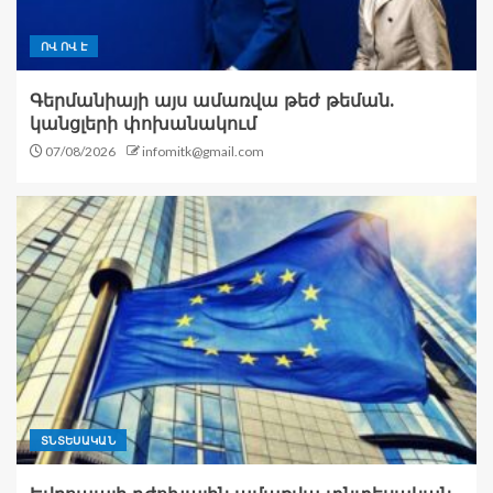
ՈՎ ՈՎ Է
Գերմանիայի այս ամառվա թեժ թեման.
կանցլերի փոխանակում
07/08/2026
infomitk@gmail.com
ՏՆՏԵՍԱԿԱՆ