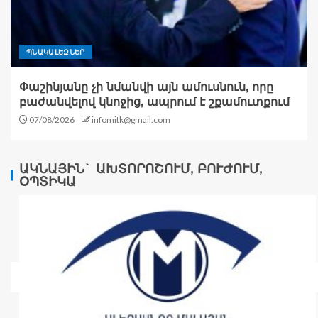
ՊՆԱԿԱԼԵԶՆԵՐ
Փաշինյանը չի նմանվի այն ամուսնուն, որը
բաժանվելով կնոջից, ապրում է շքամուտքում
07/08/2026
infomitk@gmail.com
ԱԿՆԱՅԻՆ` ԱԽՏՈՐՈՇՈՒՄ, ԲՈՒԺՈՒՄ,
ՕՊՏԻԿԱ