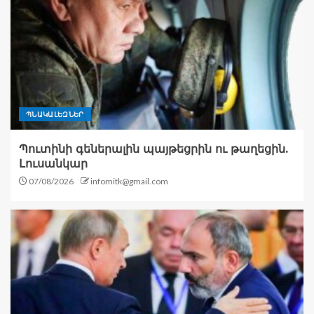
ՊՆԱԿԱԼԵԶՆԵՐ
Պուտինի գեներալին պայթեցրին ու թաղեցին.
Լուսանկար
07/08/2026
infomitk@gmail.com