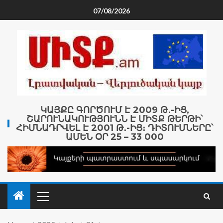
07/08/2026
ԿԱՅՔԸ ԳՈՐԾՈՒՄ Է 2009 Թ․-ԻՑ,
ՇԱՐՈՒՆԱԿՈՒԹՅՈՒՆՆ Է ՄԻՏՔ ԹԵՐԹԻ՝
ՀԻՄՆԱԴՐՎԵԼ Է 2001 Թ․-ԻՑ։ ԴԻՏՈՒՄՆԵՐԸ՝
ԱՄԵՆ ՕՐ 25 – 33 000