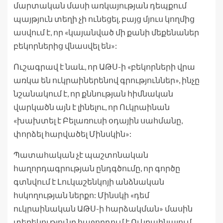
մարտական մասի առկայության դեպքում
պայթյուն տեղի չի ունեցել, բայց մյուս կողմից
ասվում է, որ «կայանված մի քանի մեքենաներ
բեկորներից վնասվել են»:
Ուշագրավ է նաև, որ ԱԹՍ-ի «բեկորների վրա
առկա են ուկրաիներենով գրություններ», ինչը
նշանակում է, որ քննության հիմնական
վարկածն այն է լինելու, որ Ուկրաինան
«խախտել է Բելառուսի օդային սահմանը,
փորձել հարվածել Մինսկին»:
Պատահական չէ պաշտոնական
հաղորդագրության ընդգծումը, որ գործը
գտնվում է Լուկաշենկոյի անձնական
հսկողության ներքո: Մինսկի «դեմ
ուկրաինական ԱԹՍ-ի հարձակման» մասին
տեղեկությունը հաջորդում է Ուկրաինայում