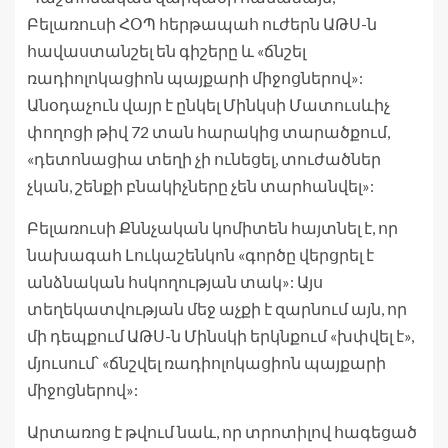
Բելառուսի ՀՕՊ հերթապահ ուժերն ԱԹՍ-ն
հավաստանշել են գիշերը և «ճնշել
ռադիոլոկացիոն պայքարի միջոցներով»:
Անօդաչուն վայր է ընկել Մինկսի Մատուսևիչ
փողոցի թիվ 72 տան հարակից տարածքում,
«դետոնացիա տեղի չի ունեցել, տուժածներ
չկան, շենքի բնակիչները չեն տարհանվել»:
Բելառուսի Քննչական կոմիտեն հայտնել է, որ
նախագահ Լուկաշենկոն «գործը վերցրել է
անձնական հսկողության տակ»: Այս
տեղեկատվության մեջ աչքի է զարնում այն, որ
մի դեպքում ԱԹՍ-ն Մինսկի երկնքում «խփվել է»,
մյուսում՝ «ճնշվել ռադիոլոկացիոն պայքարի
միջոցներով»:
Արտառոց է թվում նաև, որ տրոտիլով հագեցած