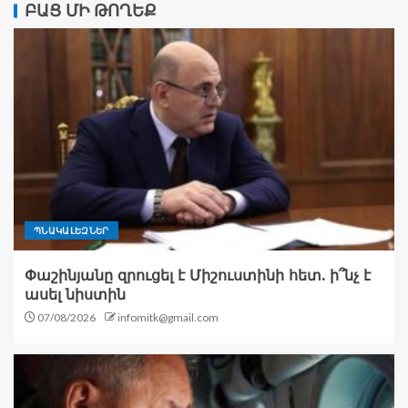
ԲԱՑ ՄԻ ԹՈՂԵՔ
ՊՆԱԿԱԼԵԶՆԵՐ
Փաշինյանը զրուցել է Միշուստինի հետ. ի՞նչ է
ասել նիստին
07/08/2026
infomitk@gmail.com