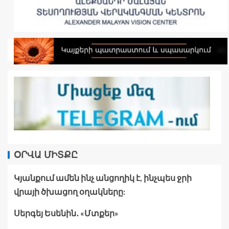
ՕՐՎԱ ՄԻՏՔԸ
Կյանքում ամեն ինչ անցողիկ է, ինչպես ջրի
վրայի ծխացող օղակները:
Սերգեյ Եսենին․ «Մտքեր»