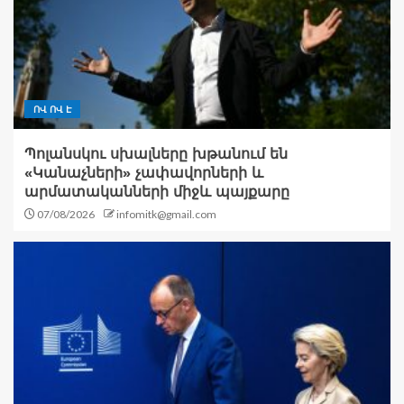
ՈՎ ՈՎ Է
Պոլանսկու սխալները խթանում են
«Կանաչների» չափավորների և
արմատականների միջև պայքարը
07/08/2026
infomitk@gmail.com