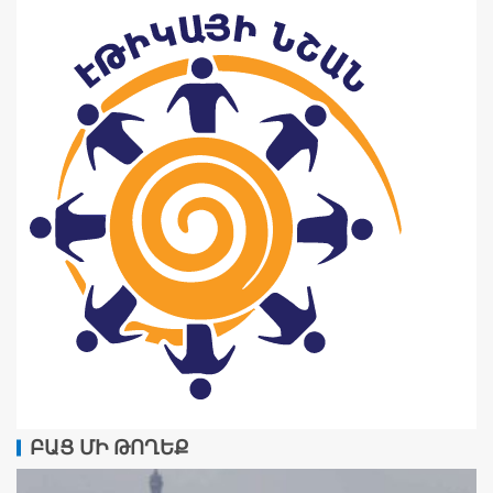
ԲԱՑ ՄԻ ԹՈՂԵՔ