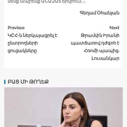
մենք ապրենք ԱՆԱԶԱՏ երկրում․․․
Գեղամ Օհանյան
Previous
Next
ԿԸՀ-ն ներկայացրել է
Թրամփն Իրանի
ընտրողների
պատճառով դժգոհ է
ցուցակները
Հռոմի պապից.
Լուսանկար
ԲԱՑ ՄԻ ԹՈՂԵՔ