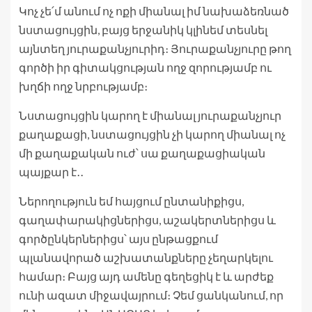
Կոչ չե՛մ անում ոչ ոքի միանալ իմ նախաձեռնած
նստացույցին, բայց երջանիկ կլինեմ տեսնել
այնտեղ յուրաքանչյուրիդ։ Յուրաքանչյուրը թող
գործի իր գիտակցության ողջ զորությամբ ու
խղճի ողջ նրբությամբ։
Նստացույցին կարող է միանալ յուրաքանչյուր
քաղաքացի, նստացույցին չի կարող միանալ ոչ
մի քաղաքական ուժ՝ սա քաղաքացիական
պայքար է․․
Ներողություն եմ հայցում ընտանիքիցս,
գաղափարակիցներիցս, աշակերտներիցս և
գործընկերներիցս՝ այս ընթացքում
պլանավորած աշխատանքները չեղարկելու
համար։ Բայց այդ ամենը գեղեցիկ է և արժեք
ունի ազատ միջավայրում։ Չեմ ցանկանում, որ