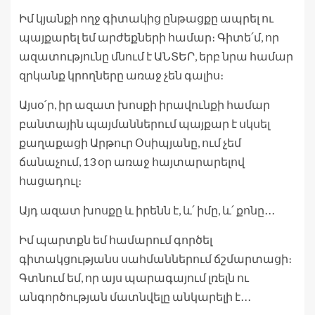
Իմ կյանքի ողջ գիտակից ընթացքը ապրել ու
պայքարել եմ արժեքների համար։ Գիտե՛մ, որ
ազատությունը մնում է ԱՆՏԵՐ, երբ նրա համար
զրկանք կրողները առաջ չեն գալիս։
Այսօ՛ր, իր ազատ խոսքի իրավունքի համար
բանտային պայմաններում պայքար է սկսել
քաղաքացի Արթուր Օսիպյանը, ում չեմ
ճանաչում, 13 օր առաջ հայտարարելով
հացադուլ։
Այդ ազատ խոսքը և իրենն է, և՛ իմը, և՛ քոնը․․․
Իմ պարտքն եմ համարում գործել
գիտակցությանս սահմաններում ճշմարտացի։
Գտնում եմ, որ այս պարագայում լռելն ու
անգործության մատնվելը անկարելի է․․․