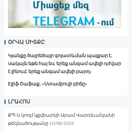
ՕՐՎԱ ՄԻՏՔԸ
Կյանքը ծայրեծայր գոյատևման պայքար է,
սակայն եթե հայ ես, երեք անգամ ավելի դժվար
է լինում, երեք անգամ ավելի բարդ։
Էլիֆ Շաֆաք․ «Ստամբուլի բիճը»
ԼՐԱՀՈՍ
ՔՊ-ն կողմ կքվեարկի Արամ Վարդեւանյանի
10/08/2026
թեկնածությանը