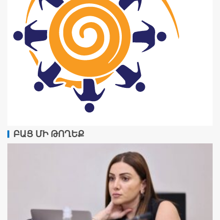
ԲԱՑ ՄԻ ԹՈՂԵՔ