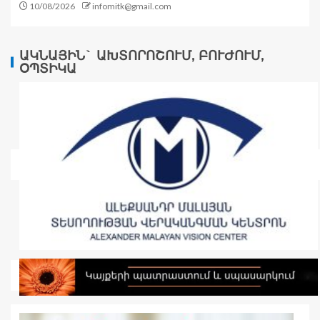
10/08/2026
infomitk@gmail.com
ԱԿՆԱՅԻՆ` ԱԽՏՈՐՈՇՈՒՄ, ԲՈՒԺՈՒՄ,
ՕՊՏԻԿԱ