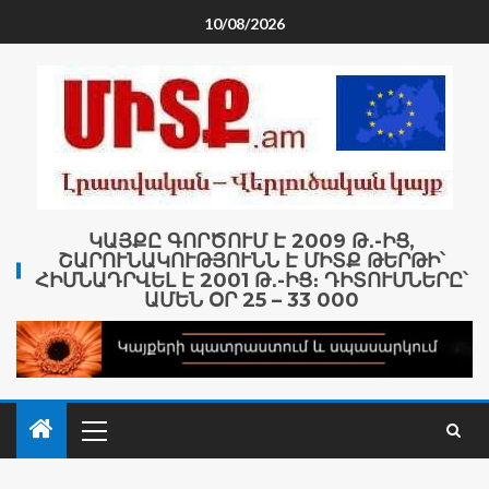
10/08/2026
ԿԱՅՔԸ ԳՈՐԾՈՒՄ Է 2009 Թ․-ԻՑ,
ՇԱՐՈՒՆԱԿՈՒԹՅՈՒՆՆ Է ՄԻՏՔ ԹԵՐԹԻ՝
ՀԻՄՆԱԴՐՎԵԼ Է 2001 Թ․-ԻՑ։ ԴԻՏՈՒՄՆԵՐԸ՝
ԱՄԵՆ ՕՐ 25 – 33 000