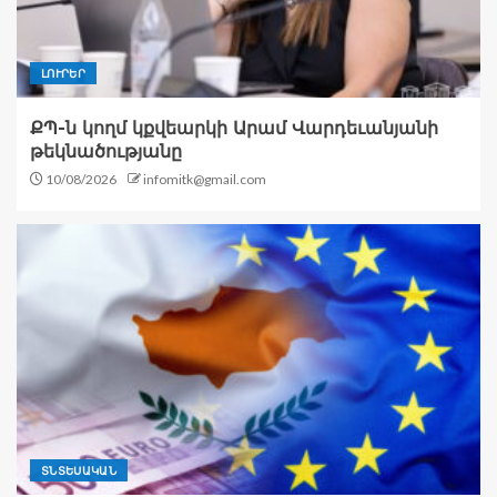
ԼՈՒՐԵՐ
ՔՊ-ն կողմ կքվեարկի Արամ Վարդեւանյանի
թեկնածությանը
10/08/2026
infomitk@gmail.com
ՏՆՏԵՍԱԿԱՆ