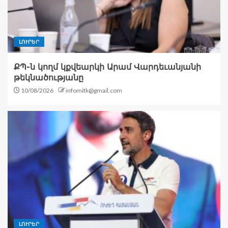
ԼՈՒՐԵՐ
ՔՊ-ն կողմ կքվեարկի Արամ Վարդեւանյանի
թեկնածությանը
10/08/2026
infomitk@gmail.com
ԼՈՒՐԵՐ