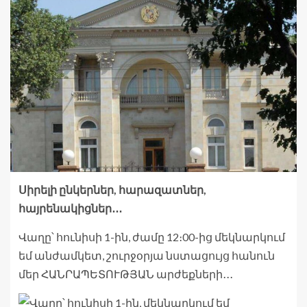
Սիրելի ընկերներ, հարազատներ,
հայրենակիցներ․․․
Վաղը՝ հունիսի 1-ին, ժամը 12։00-ից մեկնարկում
եմ անժամկետ, շուրջօրյա նստացույց հանուն
մեր ՀԱՆՐԱՊԵՏՈՒԹՅԱՆ արժեքների․․․