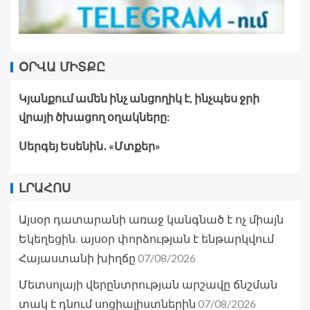
ՕՐՎԱ ՄԻՏՔԸ
Կյանքում ամեն ինչ անցողիկ է, ինչպես ջրի
վրայի ծխացող օղակները:
Սերգեյ Եսենին․ «Մտքեր»
ԼՐԱՀՈՍ
Այսօր դատարանի առաջ կանգնած է ոչ միայն
Եկեղեցին. այսօր փորձության է ենթարկվում
07/08/2026
Հայաստանի խիղճը
Մետսոլայի վերընտրության արշավը ճնշման
07/08/2026
տակ է դնում սոցիալիստներին