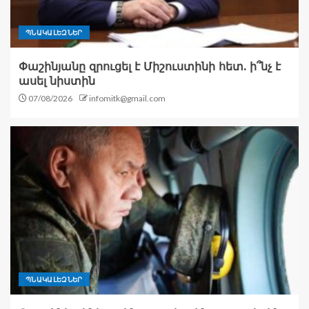
ՊՆԱԿԱԼԵԶՆԵՐ
Փաշինյանը զրուցել է Միշուստինի հետ. ի՞նչ է
ասել նիստին
07/08/2026
infomitk@gmail.com
ՊՆԱԿԱԼԵԶՆԵՐ