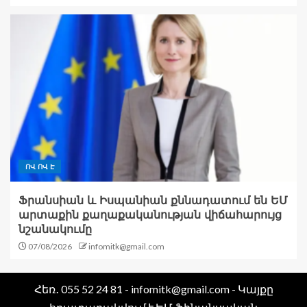
ՈՎ ՈՎ Է
Ֆրանսիան և Իսպանիան քննադատում են ԵՄ
արտաքին քաղաքականության վիճահարույց
նշանակումը
07/08/2026
infomitk@gmail.com
Հեռ․ 055 52 24 81 - infomitk@gmail.com - Կայքը