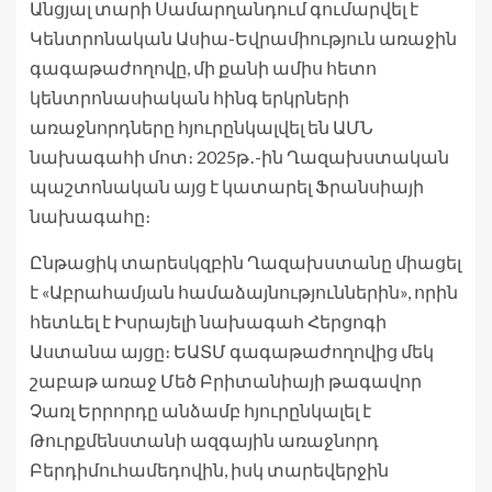
Անցյալ տարի Սամարղանդում գումարվել է
Կենտրոնական Ասիա-Եվրամիություն առաջին
գագաթաժողովը, մի քանի ամիս հետո
կենտրոնասիական հինգ երկրների
առաջնորդները հյուրընկալվել են ԱՄՆ
նախագահի մոտ։ 2025թ․-ին Ղազախստական
պաշտոնական այց է կատարել Ֆրանսիայի
նախագահը։
Ընթացիկ տարեսկզբին Ղազախստանը միացել
է «Աբրահամյան համաձայնություններին», որին
հետևել է Իսրայելի նախագահ Հերցոգի
Աստանա այցը։ ԵԱՏՄ գագաթաժողովից մեկ
շաբաթ առաջ Մեծ Բրիտանիայի թագավոր
Չառլ Երրորդը անձամբ հյուրընկալել է
Թուրքմենստանի ազգային առաջնորդ
Բերդիմուհամեդովին, իսկ տարեվերջին