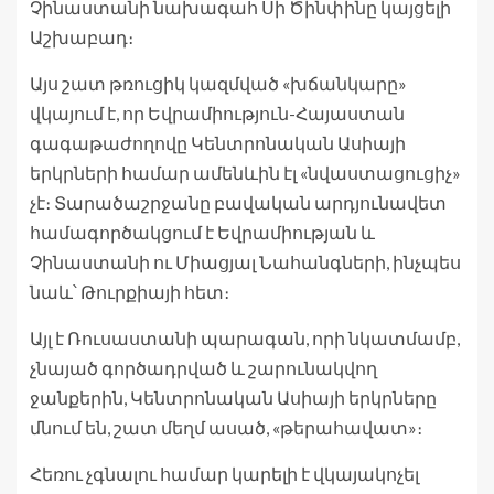
Չինաստանի նախագահ Սի Ծինփինը կայցելի
Աշխաբադ։
Այս շատ թռուցիկ կազմված «խճանկարը»
վկայում է, որ Եվրամիություն-Հայաստան
գագաթաժողովը Կենտրոնական Ասիայի
երկրների համար ամենևին էլ «նվաստացուցիչ»
չէ։ Տարածաշրջանը բավական արդյունավետ
համագործակցում է Եվրամիության և
Չինաստանի ու Միացյալ Նահանգների, ինչպես
նաև՝ Թուրքիայի հետ։
Այլ է Ռուսաստանի պարագան, որի նկատմամբ,
չնայած գործադրված և շարունակվող
ջանքերին, Կենտրոնական Ասիայի երկրները
մնում են, շատ մեղմ ասած, «թերահավատ»։
Հեռու չգնալու համար կարելի է վկայակոչել