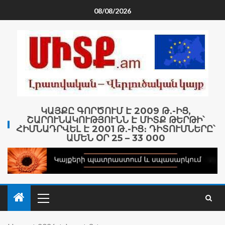
08/08/2026
ԿԱՅՔԸ ԳՈՐԾՈՒՄ Է 2009 Թ․-ԻՑ,
ՇԱՐՈՒՆԱԿՈՒԹՅՈՒՆՆ Է ՄԻՏՔ ԹԵՐԹԻ՝
ՀԻՄՆԱԴՐՎԵԼ Է 2001 Թ․-ԻՑ։ ԴԻՏՈՒՄՆԵՐԸ՝
ԱՄԵՆ ՕՐ 25 – 33 000