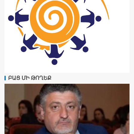
ԲԱՑ ՄԻ ԹՈՂԵՔ