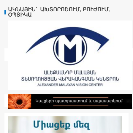
ԱԿՆԱՅԻՆ` ԱԽՏՈՐՈՇՈՒՄ, ԲՈՒԺՈՒՄ,
ՕՊՏԻԿԱ