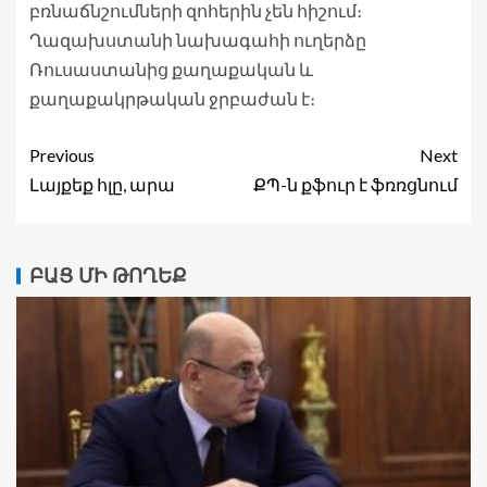
բռնաճնշումների զոհերին չեն հիշում։
Ղազախստանի նախագահի ուղերձը
Ռուսաստանից քաղաքական և
քաղաքակրթական ջրբաժան է։
Previous
Next
Լայքեք հլը, արա
ՔՊ-ն քֆուր է ֆռռցնում
ԲԱՑ ՄԻ ԹՈՂԵՔ