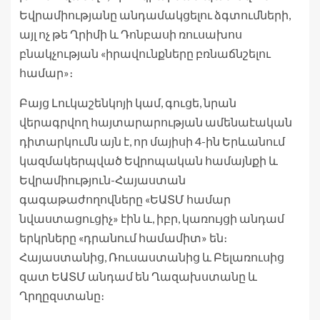
Եվրամիությանը անդամակցելու ձգտումների,
այլ ոչ թե Ղրիմի և Դոնբասի ռուսախոս
բնակչության «իրավունքները բռնաճնշելու
համար»։
Բայց Լուկաշենկոյի կամ, գուցե, նրան
վերագրվող հայտարարության ամենաէական
դիտարկումն այն է, որ մայիսի 4-ին Երևանում
կազմակերպված Եվրոպական համայնքի և
Եվրամիություն-Հայաստան
գագաթաժողովները «ԵԱՏՄ համար
նվաստացուցիչ» էին և, իբր, կառույցի անդամ
երկրները «դրանում համամիտ» են։
Հայաստանից, Ռուսաստանից և Բելառուսից
զատ ԵԱՏՄ անդամ են Ղազախստանը և
Ղրղըզստանը։