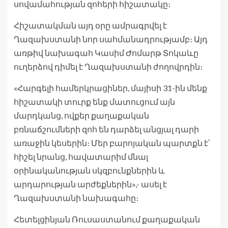
սովամահության զոհերի հիշատակը։
Հիշատակման այդ օրը ամրագրվել է
Ղազախստանի նոր սահմանադրությամբ։ Այդ
առթիվ նախագահ Կասիմ Ժոմարթ Տոկաևը
ուղերձով դիմել է Ղազախստանի ժողովրդին։
«Հարգելի համերկրացիներ, մայիսի 31-ին մենք
հիշատակի տուրք ենք մատուցում այն
մարդկանց, ովքեր քաղաքական
բռնաճշումների զոհ են դարձել անցյալ դարի
առաջին կեսերին։ Մեր բարոյական պարտքն է՝
հիշել նրանց, հավատարիմ մնալ
օրինականության սկզբունքներին և
արդարության արժեքներին»,- ասել է
Ղազախստանի նախագահը։
Հետելցինյան Ռուսաստանում քաղաքական