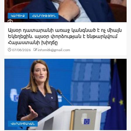
ԿԱՐԾԻՔ
ՀԱՆՐՈՒԹՅՈՒՆ
Այսօր դատարանի առաջ կանգնած է ոչ միայն
Եկեղեցին. այսօր փորձության է ենթարկվում
Հայաստանի խիղճը
07/08/2026
infomitk@gmail.com
ՎԵՐԼՈՒԾԱԿԱՆ