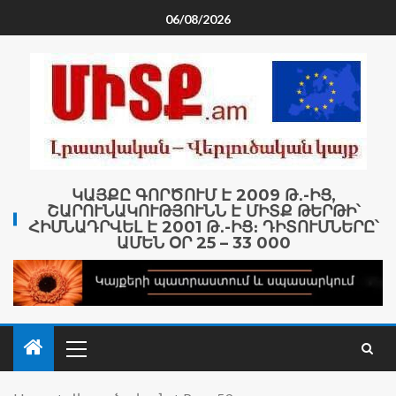
06/08/2026
ԿԱՅՔԸ ԳՈՐԾՈՒՄ Է 2009 Թ․-ԻՑ,
ՇԱՐՈՒՆԱԿՈՒԹՅՈՒՆՆ Է ՄԻՏՔ ԹԵՐԹԻ՝
ՀԻՄՆԱԴՐՎԵԼ Է 2001 Թ․-ԻՑ։ ԴԻՏՈՒՄՆԵՐԸ՝
ԱՄԵՆ ՕՐ 25 – 33 000