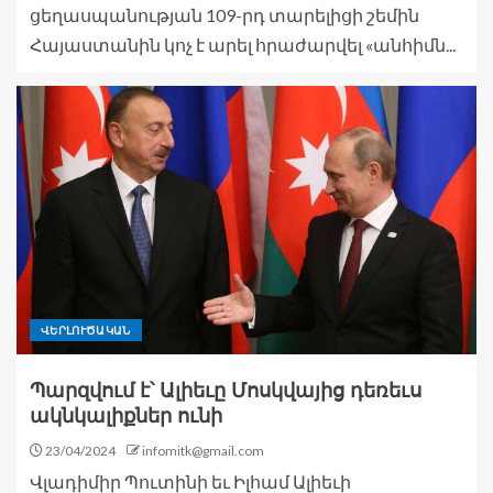
ցեղասպանության 109-րդ տարելիցի շեմին
Հայաստանին կոչ է արել հրաժարվել «անհիմն...
ՎԵՐԼՈՒԾԱԿԱՆ
Պարզվում է՝ Ալիեւը Մոսկվայից դեռեւս
ակնկալիքներ ունի
23/04/2024
infomitk@gmail.com
Վլադիմիր Պուտինի եւ Իլհամ Ալիեւի