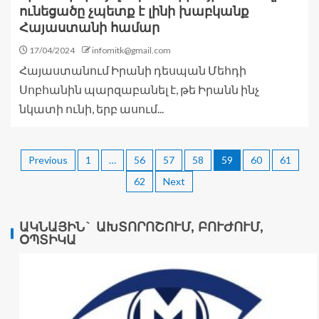
ունեցածը չպետք է լինի խաբկանք
Հայաստանի համար
17/04/2024
infomitk@gmail.com
Հայաստանում Իրանի դեսպան Մեհդի
Սոբհանին պարզաբանել է, թե Իրանն ինչ
նկատի ունի, երբ ասում...
Previous
1
…
56
57
58
59
60
61
62
Next
ԱԿՆԱՅԻՆ` ԱԽՏՈՐՈՇՈՒՄ, ԲՈՒԺՈՒՄ,
ՕՊՏԻԿԱ