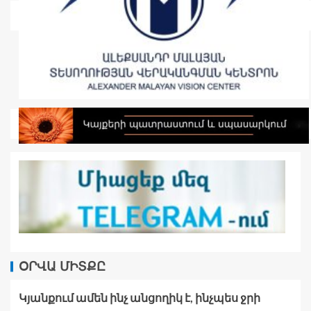
ՕՐՎԱ ՄԻՏՔԸ
Կյանքում ամեն ինչ անցողիկ է, ինչպես ջրի