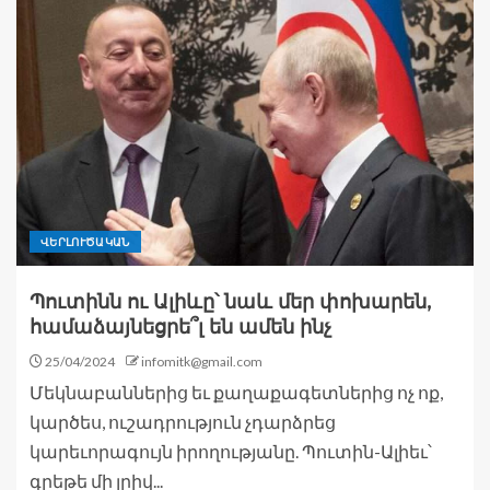
ՎԵՐԼՈՒԾԱԿԱՆ
Պուտինն ու Ալիևը՝ նաև մեր փոխարեն,
համաձայնեցրե՞լ են ամեն ինչ
25/04/2024
infomitk@gmail.com
Մեկնաբաններից եւ քաղաքագետներից ոչ ոք,
կարծես, ուշադրություն չդարձրեց
կարեւորագույն իրողությանը. Պուտին-Ալիեւ՝
գրեթե մի լրիվ...