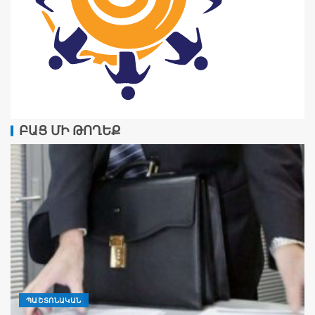
ԲԱՑ ՄԻ ԹՈՂԵՔ
ՊԱՇՏՈՆԱԿԱՆ