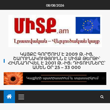
08/08/2026
ԿԱՅՔԸ ԳՈՐԾՈՒՄ Է 2009 Թ․-ԻՑ,
ՇԱՐՈՒՆԱԿՈՒԹՅՈՒՆՆ Է ՄԻՏՔ ԹԵՐԹԻ՝
ՀԻՄՆԱԴՐՎԵԼ Է 2001 Թ․-ԻՑ։ ԴԻՏՈՒՄՆԵՐԸ՝
ԱՄԵՆ ՕՐ 25 – 33 000