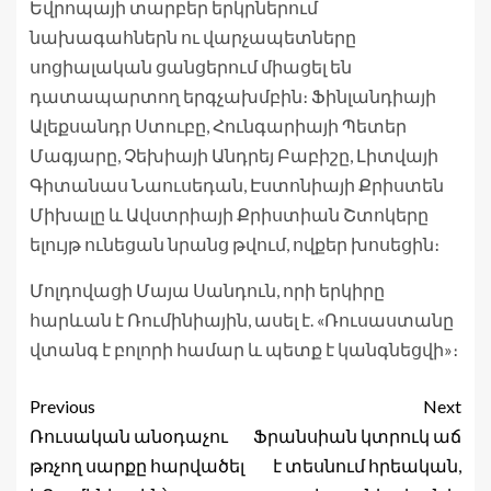
Եվրոպայի տարբեր երկրներում
նախագահներն ու վարչապետները
սոցիալական ցանցերում միացել են
դատապարտող երգչախմբին։ Ֆինլանդիայի
Ալեքսանդր Ստուբը, Հունգարիայի Պետեր
Մագյարը, Չեխիայի Անդրեյ Բաբիշը, Լիտվայի
Գիտանաս Նաուսեդան, Էստոնիայի Քրիստեն
Միխալը և Ավստրիայի Քրիստիան Շտոկերը
ելույթ ունեցան նրանց թվում, ովքեր խոսեցին։
Մոլդովացի Մայա Սանդուն, որի երկիրը
հարևան է Ռումինիային, ասել է. «Ռուսաստանը
վտանգ է բոլորի համար և պետք է կանգնեցվի»։
Previous
Next
Ռուսական անօդաչու
Ֆրանսիան կտրուկ աճ
թռչող սարքը հարվածել
է տեսնում հրեական,