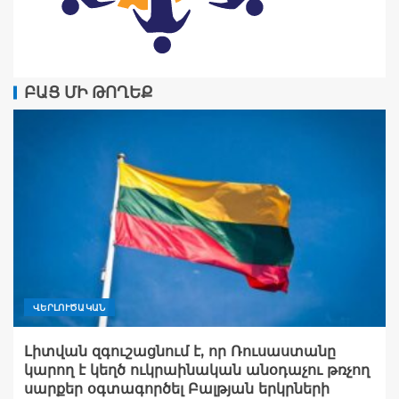
ԲԱՑ ՄԻ ԹՈՂԵՔ
ՎԵՐԼՈՒԾԱԿԱՆ
Լիտվան զգուշացնում է, որ Ռուսաստանը
կարող է կեղծ ուկրաինական անօդաչու թռչող
սարքեր օգտագործել Բալթյան երկրների