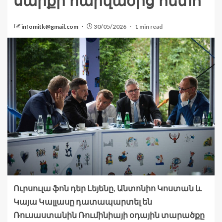
սարքի հարվածից հետո
infomitk@gmail.com
30/05/2026
1 min read
Ուրսուլա ֆոն դեր Լեյենը, Անտոնիո Կոստան և
Կայա Կալլասը դատապարտել են
Ռուսաստանին Ռումինիայի օդային տարածքը