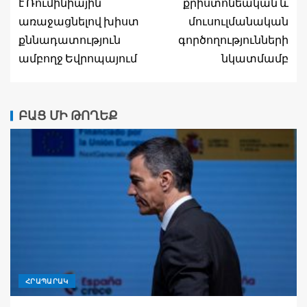
է Ռումինիային՝
քրիստոնեական և
առաջացնելով խիստ
մուսուլմանական
քննադատություն
գործողությունների
ամբողջ Եվրոպայում
նկատմամբ
ԲԱՑ ՄԻ ԹՈՂԵՔ
ՀՐԱՊԱՐԱԿ