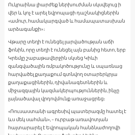
Ուկրաինա լիարժեք ներխուժման սկսվելուց ի
վեր և կոչ է արել եվրոպացի դաշնակիցներին
«ամուր, համակարգված և համապատասխան
արձագանքի»։
Վթարը տեղի է ունեցել լարվածության աճի
ֆոնին, որը տեղի է ունեցել այն բանից հետո, երբ
Կրեմլը շաբաթավերջին սկսեց Կիևի
զանգվածային ռմբակոծությունը և սպառնաց
հարվածել քաղաքում գտնվող օտարերկրյա
քաղաքացիներին, դիվանագետներին և
միջազգային կազմակերպություններին, ինչը
լայնածավալ վրդովմունք առաջացրեց։
«Ռուսաստանի ագրեսիվ պատերազմը հատել է
ևս մեկ սահման», – ուրբաթ առավոտյան
հայտարարել է Եվրոպական հանձնաժողովի