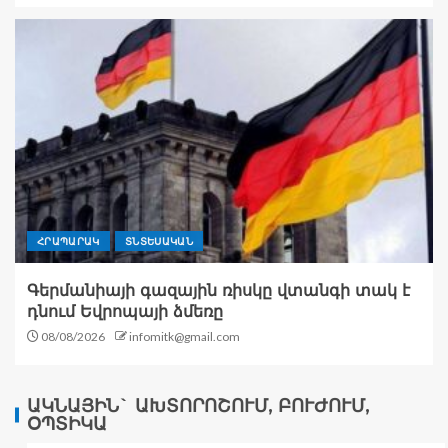
ՀՐԱՊԱՐԱԿ
ՏՆՏԵՍԱԿԱՆ
Գերմանիայի գազային ռիսկը վտանգի տակ է
դնում Եվրոպայի ձմեռը
08/08/2026
infomitk@gmail.com
ԱԿՆԱՅԻՆ` ԱԽՏՈՐՈՇՈՒՄ, ԲՈՒԺՈՒՄ,
ՕՊՏԻԿԱ