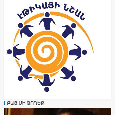
ԲԱՑ ՄԻ ԹՈՂԵՔ