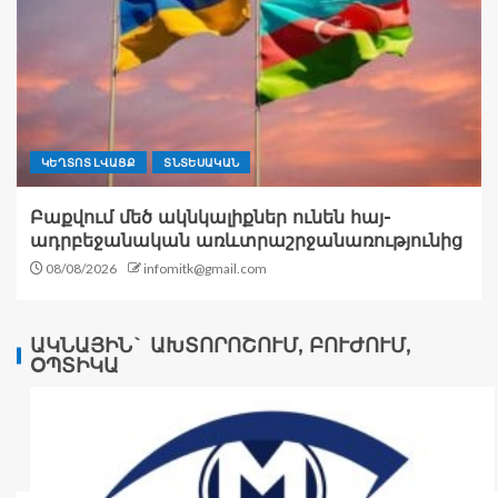
ԿԵՂՏՈՏ ԼՎԱՑՔ
ՏՆՏԵՍԱԿԱՆ
Բաքվում մեծ ակնկալիքներ ունեն հայ-
ադրբեջանական առևտրաշրջանառությունից
08/08/2026
infomitk@gmail.com
ԱԿՆԱՅԻՆ` ԱԽՏՈՐՈՇՈՒՄ, ԲՈՒԺՈՒՄ,
ՕՊՏԻԿԱ