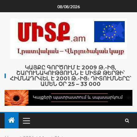
08/08/2026
ԿԱՅՔԸ ԳՈՐԾՈՒՄ Է 2009 Թ․-ԻՑ,
ՇԱՐՈՒՆԱԿՈՒԹՅՈՒՆՆ Է ՄԻՏՔ ԹԵՐԹԻ՝
ՀԻՄՆԱԴՐՎԵԼ Է 2001 Թ․-ԻՑ։ ԴԻՏՈՒՄՆԵՐԸ՝
ԱՄԵՆ ՕՐ 25 – 33 000