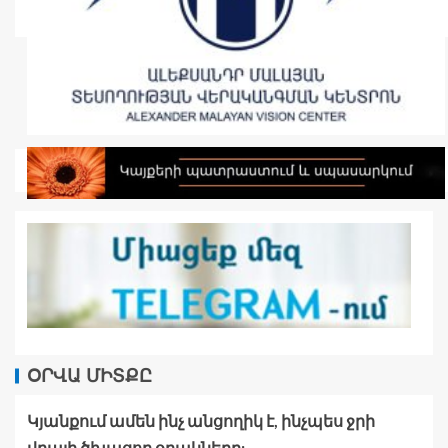
ՕՐՎԱ ՄԻՏՔԸ
Կյանքում ամեն ինչ անցողիկ է, ինչպես ջրի
վրայի ծխացող օղակները: