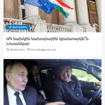
ՄԻՋԱԶԳԱՅԻՆ
ԱԳ նախկին նախարարին կբանտարկե՞ն.
Լուսանկար
08/08/2026
infomitk@gmail.com