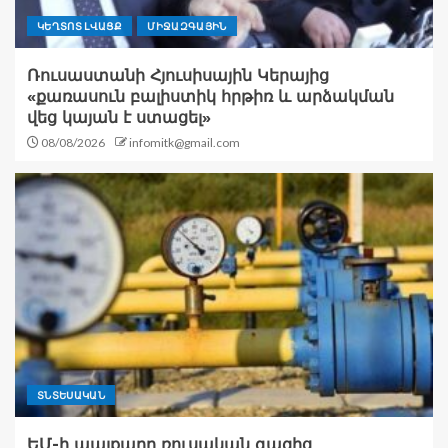
ԿԵՂՏՈՏ ԼՎԱՑՔ
ՄԻՋԱԶԳԱՅԻՆ
Ռուսաստանի Հյուսիսային Կերայից
«քառասուն բալիստիկ հրթիռ և արձակման
վեց կայան է ստացել»
08/08/2026
infomitk@gmail.com
ՏՆՏԵՍԱԿԱՆ
ԵՄ-ի պայքարը ռուսական գազից