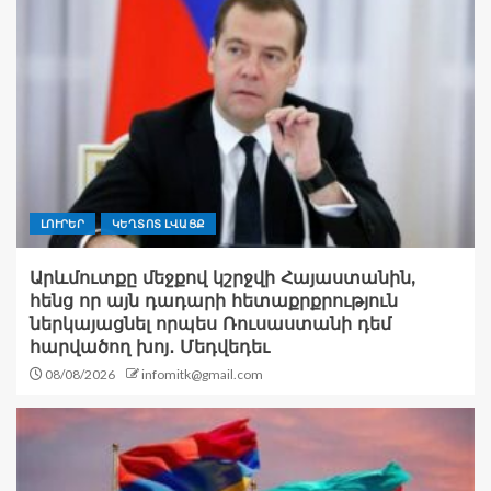
ԼՈՒՐԵՐ
ԿԵՂՏՈՏ ԼՎԱՑՔ
Արևմուտքը մեջքով կշրջվի Հայաստանին,
հենց որ այն դադարի հետաքրքրություն
ներկայացնել որպես Ռուսաստանի դեմ
հարվածող խոյ․ Մեդվեդեւ
08/08/2026
infomitk@gmail.com