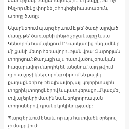
օգնությամբ բացահայտվելու՞ է դեպքը, թե՞ ոչ։
Ինչ֊որ մեկը փորձել է հրկիզել հաստաբուն,
առողջ ծառը։
Նկարներում պարզ երևում է, թե՛ ծառի այրված
մասը, թե՛ ծառաբնի փնթի շրջակայքը և սա
Կենտրոն համայնքում է` Կասկադից ընդամենը
մի քանի մետր հեռավորության վրա` Զարոբյան
փողոցում: Քաղաքի այս հատվածով օրական
հազարավոր մարդիկ են անցնում, այդ թվում
զբոսաշրջիկներ, որոնք սիրում են քայլել
քաղաքների ոչ թե գլխավոր, այլ կոլորիտային
փոքրիկ փողոցներով և պատկերացում կազմել
տվյալ երկրի մասին նաև երկրորդական
փողոցներով, դրանց կոկիկությամբ։
Պարզ երևում է նաև, որ այս հատվածն օրերով
չի մաքրվում։