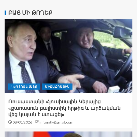
ԲԱՑ ՄԻ ԹՈՂԵՔ
ԿԵՂՏՈՏ ԼՎԱՑՔ
ՄԻՋԱԶԳԱՅԻՆ
Ռուսաստանի Հյուսիսային Կերայից
«քառասուն բալիստիկ հրթիռ և արձակման
վեց կայան է ստացել»
08/08/2026
infomitk@gmail.com