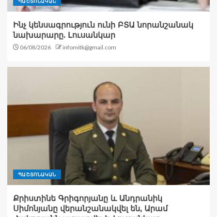
ՊԱՇՏՈՆԱԿԱՆ
Ինչ կենսագրություն ունի ԲՏԱ նորանշանակ
նախարարը. Լուսանկար
06/08/2026
infomitk@gmail.com
ՊԱՇՏՈՆԱԿԱՆ
Քրիստինե Գրիգորյանը և Անդրանիկ
Սիմոնյանը վերանշանակվել են, Արամ