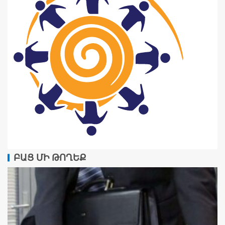
ԲԱՑ ՄԻ ԹՈՂԵՔ