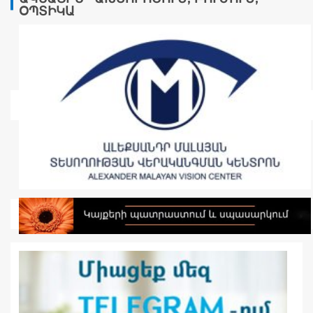
ՕՊՏԻԿԱ