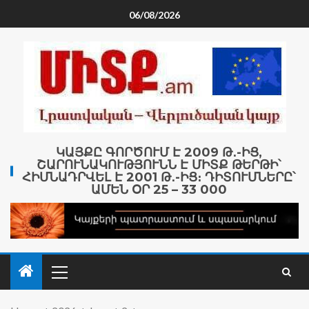
06/08/2026
ԿԱՅՔԸ ԳՈՐԾՈՒՄ Է 2009 Թ․-ԻՑ,
ՇԱՐՈՒՆԱԿՈՒԹՅՈՒՆՆ Է ՄԻՏՔ ԹԵՐԹԻ՝
ՀԻՄՆԱԴՐՎԵԼ Է 2001 Թ․-ԻՑ։ ԴԻՏՈՒՄՆԵՐԸ՝
ԱՄԵՆ ՕՐ 25 – 33 000