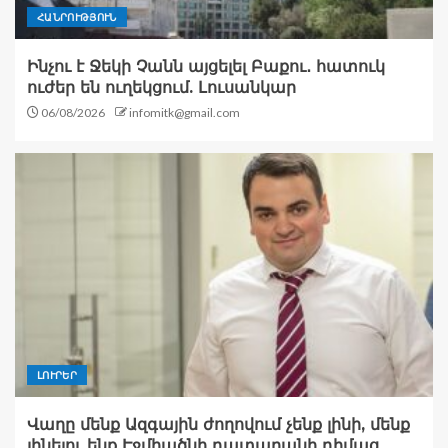
ՀԱՆՐՈՒԹՅՈՒՆ
Ինչու է Ջեկի Չանն այցելել Բաքու․ հատուկ
ուժեր են ուղեկցում. Լուսանկար
06/08/2026
infomitk@gmail.com
ԼՈՒՐԵՐ
Վաղը մենք Ազգային ժողովում չենք լինի, մենք
լինելու ենք Էջմիածնի դատարանի դիմաց.