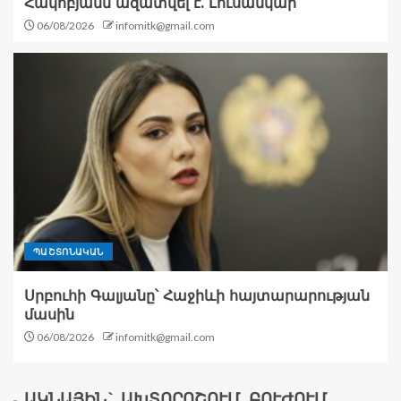
Հակոբյանն ազատվել է. Լուսանկար
06/08/2026
infomitk@gmail.com
ՊԱՇՏՈՆԱԿԱՆ
Սրբուհի Գալյանը՝ Հաջիևի հայտարարության
մասին
06/08/2026
infomitk@gmail.com
ԱԿՆԱՅԻՆ` ԱԽՏՈՐՈՇՈՒՄ, ԲՈՒԺՈՒՄ,