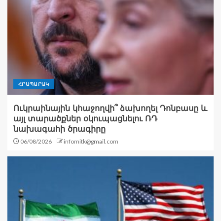
ՀՐԱՊԱՐԱԿ
Ուկրաինային կհաջողվի՞ ձախողել Դոնբասը և
այլ տարածքներ օկուպացնելու ՌԴ
նախագահի ծրագիրը
06/08/2026
infomitk@gmail.com