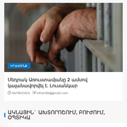
ԻՐԱՎՈՒՆՔ
Սեդրակ Առուստամյանը 2 ամսով
կալանավորվել է. Լուսանկար
06/08/2026
infomitk@gmail.com
ԱԿՆԱՅԻՆ` ԱԽՏՈՐՈՇՈՒՄ, ԲՈՒԺՈՒՄ,
ՕՊՏԻԿԱ