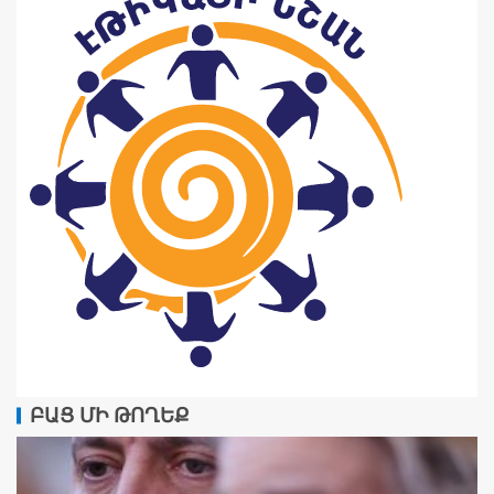
ԲԱՑ ՄԻ ԹՈՂԵՔ