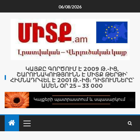
06/08/2026
ԿԱՅՔԸ ԳՈՐԾՈՒՄ Է 2009 Թ․-ԻՑ,
ՇԱՐՈՒՆԱԿՈՒԹՅՈՒՆՆ Է ՄԻՏՔ ԹԵՐԹԻ՝
ՀԻՄՆԱԴՐՎԵԼ Է 2001 Թ․-ԻՑ։ ԴԻՏՈՒՄՆԵՐԸ՝
ԱՄԵՆ ՕՐ 25 – 33 000