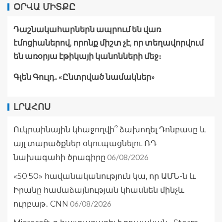
ՕՐՎԱ ՄԻՏՔԸ
Դաշնակահարներն ապրում են վառ
էմոցիաներով, որոնք միշտ չէ, որ տեղավորվում
են առօրյա էթիկայի կանոնների մեջ։
Գլեն Գուլդ․ «Ընտրված նամակներ»
ԼՐԱՀՈՍ
Ուկրաինային կհաջողվի՞ ձախողել Դոնբասը և
այլ տարածքներ օկուպացնելու ՌԴ
06/08/2026
նախագահի ծրագիրը
«50:50» հավանականություն կա, որ ԱՄՆ-ն և
Իրանը համաձայնության կհասնեն մինչև
06/08/2026
ուրբաթ․ CNN