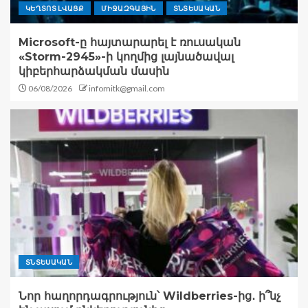
ԿԵՂՏՈՏ ԼՎԱՑՔ
ՄԻՋԱԶԳԱՅԻՆ
ՏՆՏԵՍԱԿԱՆ
Microsoft-ը հայտարարել է ռուսական
«Storm-2945»-ի կողմից լայնածավալ
կիբերհարձակման մասին
06/08/2026
infomitk@gmail.com
ՏՆՏԵՍԱԿԱՆ
Նոր հաղորդագրություն՝ Wildberries-ից․ ի՞նչ