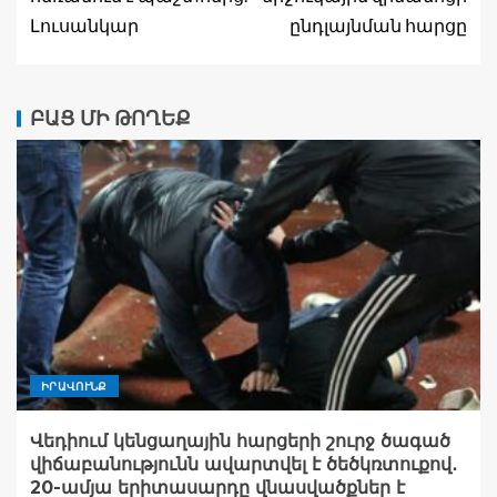
Լուսանկար
ընդլայնման հարցը
ԲԱՑ ՄԻ ԹՈՂԵՔ
ԻՐԱՎՈՒՆՔ
Վեդիում կենցաղային հարցերի շուրջ ծագած
վիճաբանությունն ավարտվել է ծեծկռտուքով․
20-ամյա երիտասարդը վնասվածքներ է