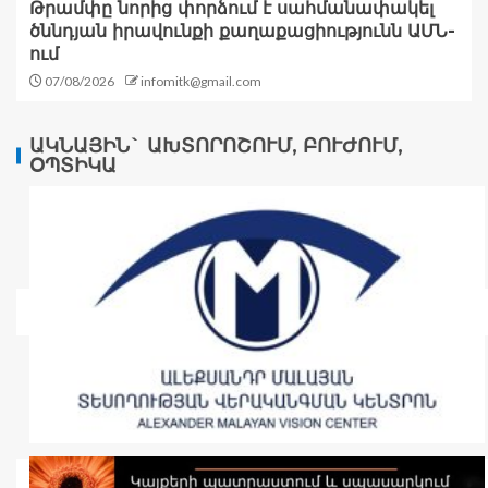
Թրամփը նորից փորձում է սահմանափակել
ծննդյան իրավունքի քաղաքացիությունն ԱՄՆ-
ում
07/08/2026
infomitk@gmail.com
ԱԿՆԱՅԻՆ` ԱԽՏՈՐՈՇՈՒՄ, ԲՈՒԺՈՒՄ,
ՕՊՏԻԿԱ