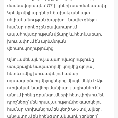
մասնավորապես՝ G7-ի գների սահմանաչափը:
Կրեմլը միլիարդներ է ծախսել անհայտ
սեփականության խարխուլ նավեր գնելու
համար, որոնք չեն բավարարում
ապահովագրության վճարը և, հետևաբար,
խուսափում են արևմտյան
վերահսկողությունից:
Այնուամենայնիվ, ապահովագրությունը
ստվերային նավատորմի կողմից գլոբալ
հետևումից խուսափելու համար
օգտագործվող միջոցներից միայն մեկն է: Այս
ուրվական նավերը մանիպուլյացիաներ են
անում իրենց գրանցումների հետ, փոխում են
դրոշները՝ մեկ իրավասությունից ցատկելու
համար, փոխանցում են կեղծ GPS տվյալներ,
անջատում են իրենց տրանսպոնդերները՝