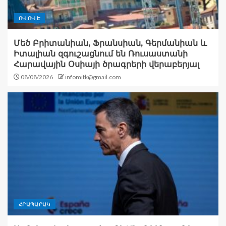
ՈՎ ՈՎ Է
Մեծ Բրիտանիան, Ֆրանսիան, Գերմանիան և
Իտալիան զգուշացնում են Ռուսաստանի
Հարավային Օսիայի ծրագրերի վերաբերյալ
08/08/2026
infomitk@gmail.com
ՀՐԱՊԱՐԱԿ