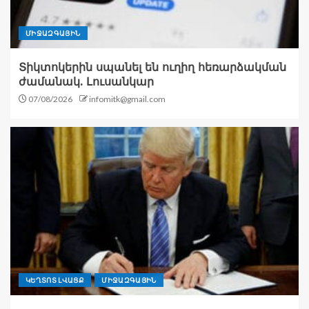
ՄԻՋԱԶԳԱՅԻՆ
Տիկտոկերին սպանել են ուղիղ հեռարձակման
ժամանակ. Լուսանկար
07/08/2026
infomitk@gmail.com
ԿԵՂՏՈՏ ԼՎԱՑՔ
ՄԻՋԱԶԳԱՅԻՆ