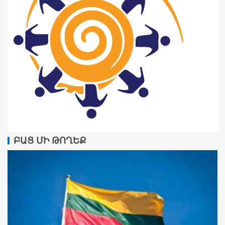
ԲԱՑ ՄԻ ԹՈՂԵՔ