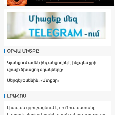
ՕՐՎԱ ՄԻՏՔԸ
Կյանքում ամեն ինչ անցողիկ է, ինչպես ջրի
վրայի ծխացող օղակները:
Սերգեյ Եսենին․ «Մտքեր»
ԼՐԱՀՈՍ
Լիտվան զգուշացնում է, որ Ռուսաստանը
կարող է կեղծ ուկրաինական անօդաչու թռչող