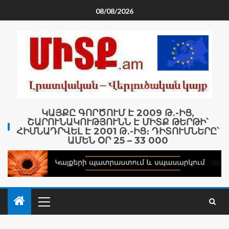
08/08/2026
ԿԱՅՔԸ ԳՈՐԾՈՒՄ Է 2009 Թ․-ԻՑ,
ՇԱՐՈՒՆԱԿՈՒԹՅՈՒՆՆ Է ՄԻՏՔ ԹԵՐԹԻ՝
ՀԻՄՆԱԴՐՎԵԼ Է 2001 Թ․-ԻՑ։ ԴԻՏՈՒՄՆԵՐԸ՝
ԱՄԵՆ ՕՐ 25 – 33 000