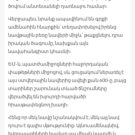
ծովում անտեսանելի դառնալու համար։
Վերջապես, նրանք ապավինում են գրքի
ամենահին հնարքին՝ տեղափոխելով իրենց
նավթային բեռը նավերի միջև՝ թաքցնելու դրա
իրական ծագումը, նախքան այն
նավահանգիստ կհասնի։
ԵՄ-ն, պատժամիջոցների հաջորդական
փաթեթների միջոցով, սև ցուցակում ներառել է
այս ստվերային նավերից ավելի քան 600-ը, բայց
տարիներ շարունակ տևած ճնշումները
վերածվել են խլուրդի հարվածի
հիասթափեցնող խաղի։
Հենց որ մեկ նավը նշանակվում է, մեկ այլ նավ
դուրս է գալիս մթությունից։ Այնուամենայնիվ,
եվրոպացիների համար սա միայն կատվի և