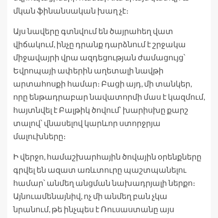
մկան ֆինանսական խաղ չէ։
Այս նավերը գտնվում են ծայրահեղ վատ
վիճակում, ինչը դրանք դարձնում է շրջակա
միջավայրի վրա ազդեցության ժամացույց՝
Եվրոպայի ափերին աղետալի նավթի
արտահոսքի համար։ Բացի այդ, մի տանկեր,
որը ենթադրաբար նավատորմի մաս է կազմում,
հայտնվել է Բալթիկ ծովում՝ խարիսխը քարշ
տալով՝ վնասելով կարևոր ստորջրյա
մալուխները։
Ի վերջո, համաշխարհային ծովային օրենքները
գրվել են ազատ առևտուրը պաշտպանելու
համար՝ անմեղ անցման նախադրյալի ներքո։
Այնուամենայնիվ, ոչ մի անմեղ բան չկա
նրանում, թե ինչպես է Ռուսաստանը այս