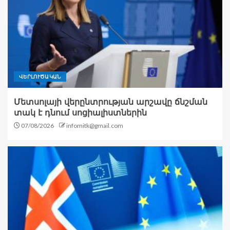
ՎԵՐԼՈՒԾԱԿԱՆ
Մետսոլայի վերընտրության արշավը ճնշման
տակ է դնում սոցիալիստներին
07/08/2026
infomitk@gmail.com