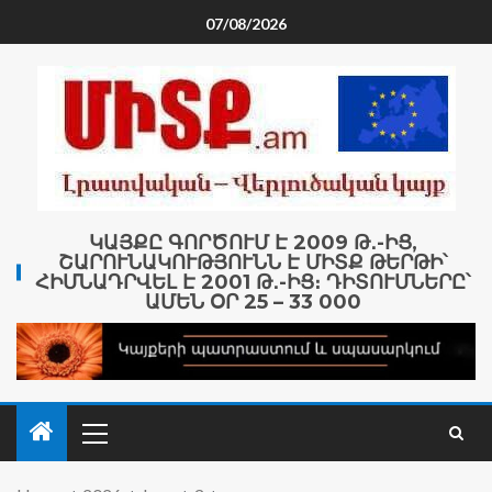
07/08/2026
ԿԱՅՔԸ ԳՈՐԾՈՒՄ Է 2009 Թ․-ԻՑ,
ՇԱՐՈՒՆԱԿՈՒԹՅՈՒՆՆ Է ՄԻՏՔ ԹԵՐԹԻ՝
ՀԻՄՆԱԴՐՎԵԼ Է 2001 Թ․-ԻՑ։ ԴԻՏՈՒՄՆԵՐԸ՝
ԱՄԵՆ ՕՐ 25 – 33 000