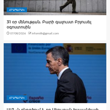
ՀՐԱՊԱՐԱԿ
31 օր մենության. Բարի գալուստ Բրյուսել
օգոստոսին
07/08/2026
infomitk@gmail.com
ՀՐԱՊԱՐԱԿ
ԱՄՆ-ն ընդգծում է, որ Սեուտան Իսպանիայի