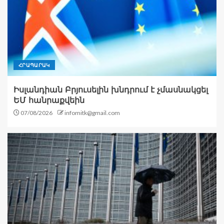
ՀՐԱՊԱՐԱԿ
Իսլանդիան Բրյուսելին խնդրում է չմասնակցել
ԵՄ հանրաքվեին
07/08/2026
infomitk@gmail.com