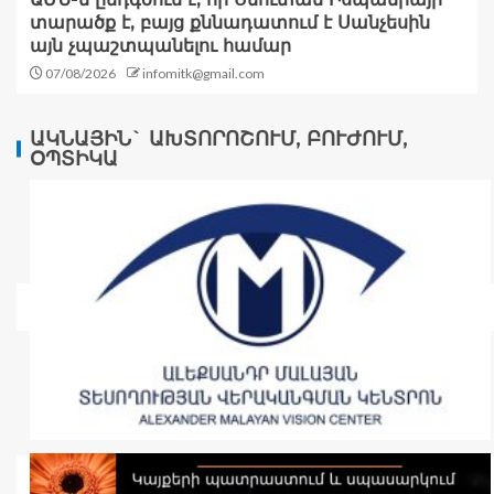
տարածք է, բայց քննադատում է Սանչեսին
այն չպաշտպանելու համար
07/08/2026
infomitk@gmail.com
ԱԿՆԱՅԻՆ` ԱԽՏՈՐՈՇՈՒՄ, ԲՈՒԺՈՒՄ,
ՕՊՏԻԿԱ