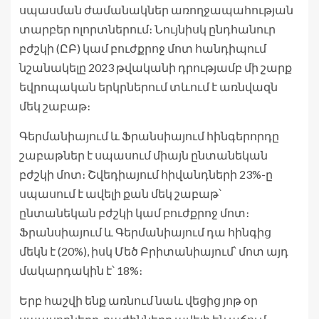
սպասման ժամանակներ առողջապահության
տարբեր ոլորտներում։ Նույնիսկ ընդհանուր
բժշկի (ԸԲ) կամ բուժքրոջ մոտ հանդիպում
նշանակելը 2023 թվականի դրությամբ մի շարք
եվրոպական երկրներում տևում է առնվազն
մեկ շաբաթ։
Գերմանիայում և Ֆրանսիայում հինգերորդը
շաբաթներ է սպասում միայն ընտանեկան
բժշկի մոտ։ Շվեդիայում հիվանդների 23%-ը
սպասում է ավելի քան մեկ շաբաթ՝
ընտանեկան բժշկի կամ բուժքրոջ մոտ։
Ֆրանսիայում և Գերմանիայում դա հինգից
մեկն է (20%), իսկ Մեծ Բրիտանիայում՝ մոտ այդ
մակարդակին է՝ 18%։
Երբ հաշվի ենք առնում նաև վեցից յոթ օր