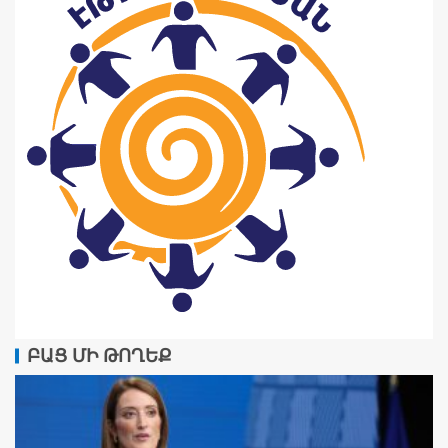
ԲԱՑ ՄԻ ԹՈՂԵՔ