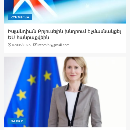
ՀՐԱՊԱՐԱԿ
Իսլանդիան Բրյուսելին խնդրում է չմասնակցել
ԵՄ հանրաքվեին
07/08/2026
infomitk@gmail.com
ՈՎ ՈՎ Է