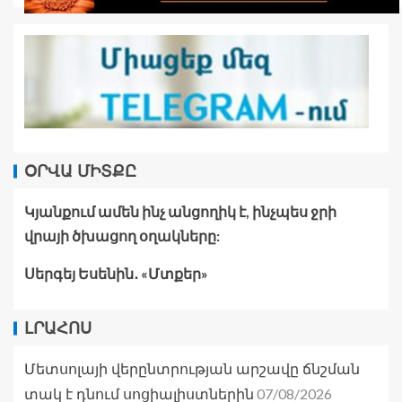
ՕՐՎԱ ՄԻՏՔԸ
Կյանքում ամեն ինչ անցողիկ է, ինչպես ջրի
վրայի ծխացող օղակները:
Սերգեյ Եսենին․ «Մտքեր»
ԼՐԱՀՈՍ
Մետսոլայի վերընտրության արշավը ճնշման
07/08/2026
տակ է դնում սոցիալիստներին