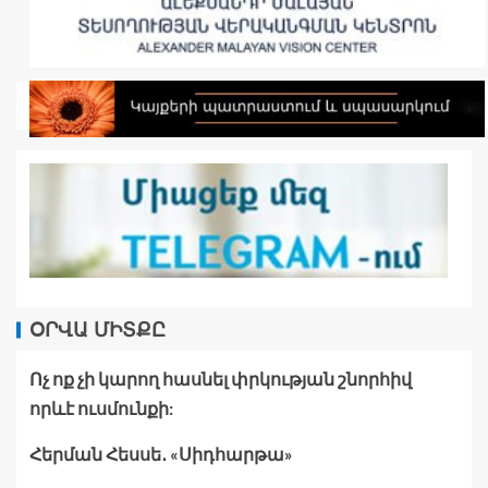
ՕՐՎԱ ՄԻՏՔԸ
Ոչ ոք չի կարող հասնել փրկության շնորհիվ
որևէ ուսմունքի:
Հերման Հեսսե․ «Սիդհարթա»