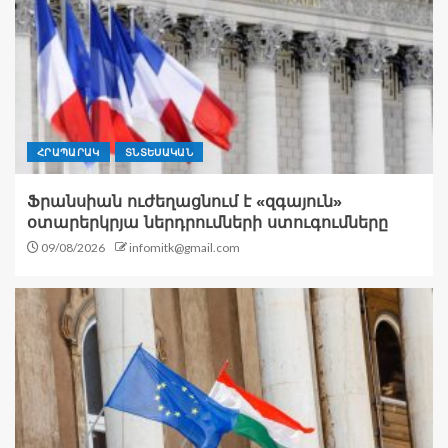
ՀՐԱՊԱՐԱԿ
ՏՆՏԵՍԱԿԱՆ
Ֆրանսիան ուժեղացնում է «զգայուն»
օտարերկրյա ներդրումների ստուգումները
09/08/2026
infomitk@gmail.com