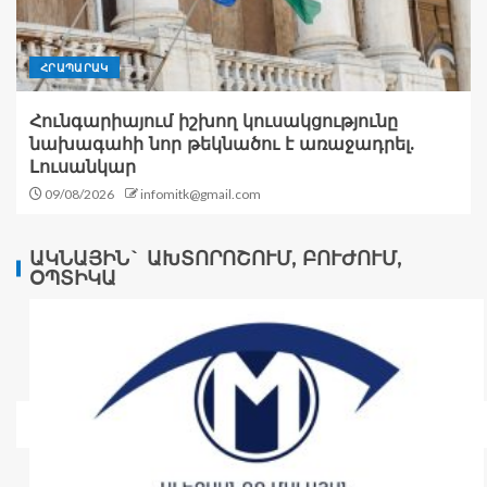
ՀՐԱՊԱՐԱԿ
Հունգարիայում իշխող կուսակցությունը
նախագահի նոր թեկնածու է առաջադրել.
Լուսանկար
09/08/2026
infomitk@gmail.com
ԱԿՆԱՅԻՆ` ԱԽՏՈՐՈՇՈՒՄ, ԲՈՒԺՈՒՄ,
ՕՊՏԻԿԱ