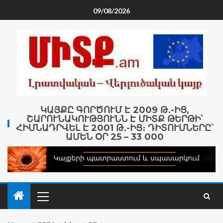
09/08/2026
ԿԱՅՔԸ ԳՈՐԾՈՒՄ Է 2009 Թ․-ԻՑ,
ՇԱՐՈՒՆԱԿՈՒԹՅՈՒՆՆ Է ՄԻՏՔ ԹԵՐԹԻ՝
ՀԻՄՆԱԴՐՎԵԼ Է 2001 Թ․-ԻՑ։ ԴԻՏՈՒՄՆԵՐԸ՝
ԱՄԵՆ ՕՐ 25 – 33 000