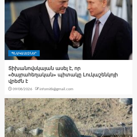
ՊՆԱԿԱԼԵԶՆԵՐ
Տիխանովսկայան ասել է, որ
«ծայրահեղական» պիտակը Լուկաշենկոյի
վրեժն է
09/08/2026
infomitk@gmail.com