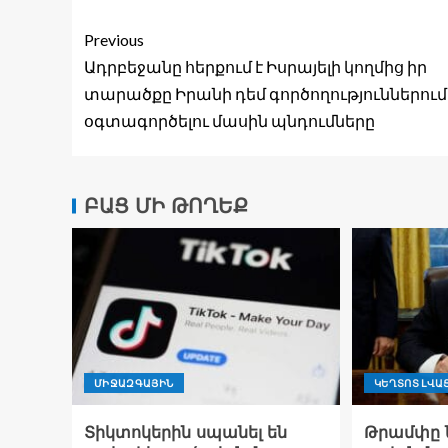
Previous
Ադրբեջանը հերքում է Իսրայելի կողմից իր
տարածքը Իրանի դեմ գործողություններում
օգտագործելու մասին պնդումները
ԲԱՑ ՄԻ ԹՈՂԵՔ
ՄԻՋԱԶԳԱՅԻՆ
ԿԵՂՏՈՏ ԼՎԱ
Տիկտոկերին սպանել են
Թրամփը ն