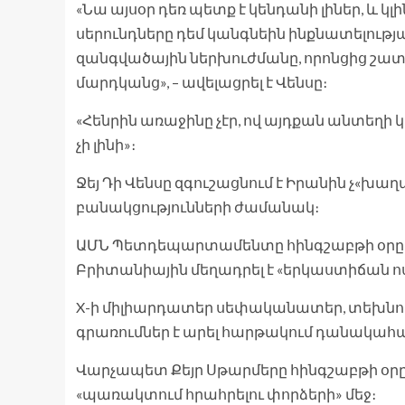
«Նա այսօր դեռ պետք է կենդանի լիներ, և կլ
սերունդները դեմ կանգնեին ինքնատելու
զանգվածային ներխուժմանը, որոնցից շատ
մարդկանց», – ավելացրել է Վենսը։
«Հենրին առաջինը չէր, ով այդքան անտեղի կո
չի լինի»։
Ջեյ Դի Վենսը զգուշացնում է Իրանին չ«
բանակցությունների ժամանակ։
ԱՄՆ Պետդեպարտամենտը հինգշաբթի օրը
Բրիտանիային մեղադրել է «երկաստիճան ո
X-ի միլիարդատեր սեփականատեր, տեխնոլ
գրառումներ է արել հարթակում դանակահ
Վարչապետ Քեյր Սթարմերը հինգշաբթի օր
«պառակտում հրահրելու փորձերի» մեջ։