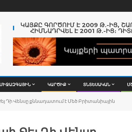
ԿԱՅՔԸ ԳՈՐԾՈՒՄ Է 2009 Թ․-ԻՑ, Շ
ՀԻՄՆԱԴՐՎԵԼ Է 2001 Թ․-ԻՑ։ ԴԻՏ
ՄԻՋԱԶԳԱՅԻՆ
ԿԱՐԾԻՔ
ՏՆՏԵՍԱԿԱՆ
Մ
 Դի Վենսը քննադատում է Մեծ Բրիտանիային