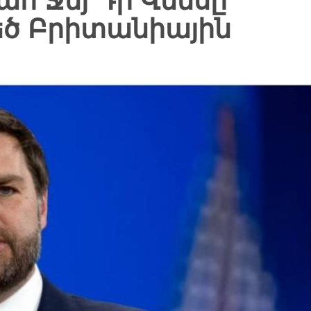
 Ջեյ Դի Վենսը
եծ Բրիտանիային