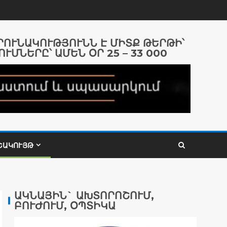
ԱՐՈՒՆԱԿՈՒԹՅՈՒՆՆ Է ՄԻՏՔ ԹԵՐԹԻ՝
ՈՒՄՆԵՐԸ՝ ԱՄԵՆ ՕՐ 25 – 33 000
ՇԱԿՈՒՅԹ
ԱԿՆԱՅԻՆ` ԱԽՏՈՐՈՇՈՒՄ,
ԲՈՒԺՈՒՄ, ՕՊՏԻԿԱ