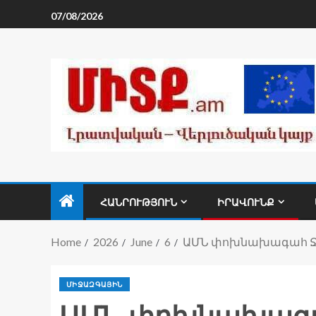
07/08/2026
ՀԱՆՐՈՒԹՅՈՒՆ
ԻՐԱՎՈՒՆՔ
Home
2026
June
6
ԱՄՆ փոխնախագահ Ջեյ
ՄԻՋԱԶԳԱՅԻՆ