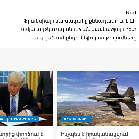
Next
Ֆրանսիայի նախագահը քննադատում է 11-
ամյա աղջկա սպանության կասկածյալի հետ
կապված «անընդունելի» բացթողումները
ՑՔ
ՄԻՋԱԶԳԱՅԻՆ
ՄԻՋԱԶԳԱՅԻՆ
որից փորձում է
Ինչպես է իրականացվում