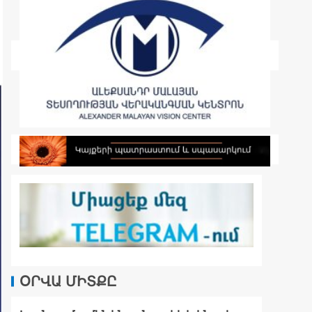
ՕՐՎԱ ՄԻՏՔԸ