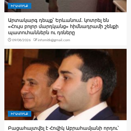
ԻՐԱՎՈՒՆՔ
Արտակարգ դեպք՝ Երևանում․ կոտրել են
«Հույս բոլոր մարդկանց» հիմնադրամի շենքի
պատուհաններն ու դռները
09/08/2026
infomitk@gmail.com
ԻՐԱՎՈՒՆՔ
Բացահայտվել է Հովիկ Աբրահամյանի որդու՝