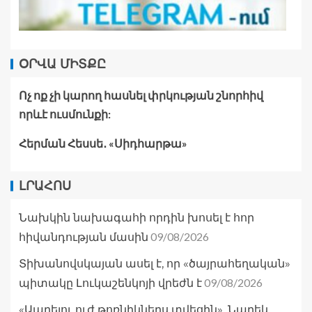
ՕՐՎԱ ՄԻՏՔԸ
Ոչ ոք չի կարող հասնել փրկության շնորհիվ
որևէ ուսմունքի:
Հերման Հեսսե․ «Սիդհարթա»
ԼՐԱՀՈՍ
Նախկին նախագահի որդին խոսել է հոր
09/08/2026
հիվանդության մասին
Տիխանովսկայան ասել է, որ «ծայրահեղական»
09/08/2026
պիտակը Լուկաշենկոյի վրեժն է
«Ապրելու ուժ թոռնիկներս տվեցին». Նարեկ