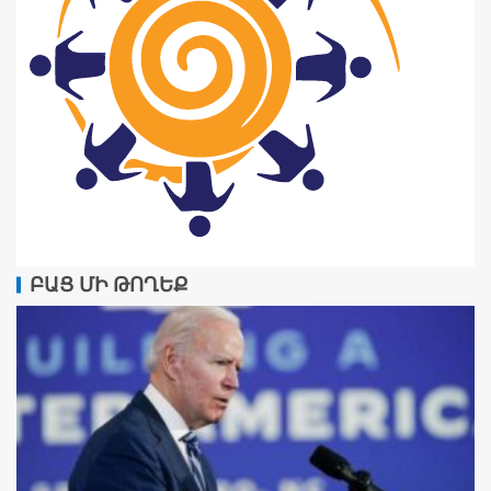
ԲԱՑ ՄԻ ԹՈՂԵՔ