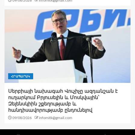
09/08/2026
infomitk@gmail.com
ՀՐԱՊԱՐԱԿ
Սերբիայի նախագահ Վուչիչը ազդանշան է
ուղարկում Բրյուսելին և Մոսկվային՝
Զելենսկիին շքեղությամբ և
հանդիսավորությամբ ընդունելով
09/08/2026
infomitk@gmail.com