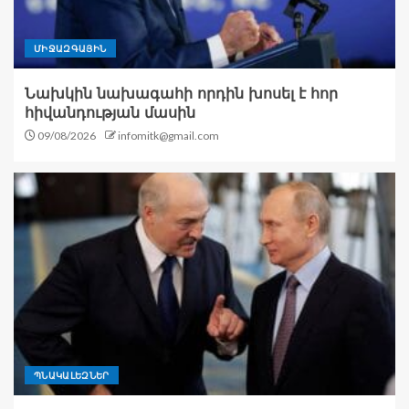
ՄԻՋԱԶԳԱՅԻՆ
Նախկին նախագահի որդին խոսել է հոր
հիվանդության մասին
09/08/2026
infomitk@gmail.com
ՊՆԱԿԱԼԵԶՆԵՐ