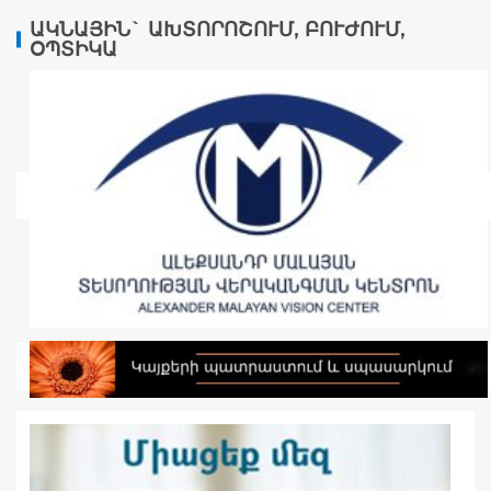
ԱԿՆԱՅԻՆ` ԱԽՏՈՐՈՇՈՒՄ, ԲՈՒԺՈՒՄ,
ՕՊՏԻԿԱ