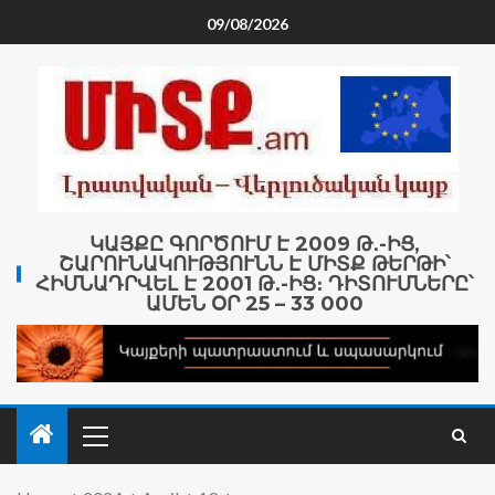
09/08/2026
ԿԱՅՔԸ ԳՈՐԾՈՒՄ Է 2009 Թ․-ԻՑ,
ՇԱՐՈՒՆԱԿՈՒԹՅՈՒՆՆ Է ՄԻՏՔ ԹԵՐԹԻ՝
ՀԻՄՆԱԴՐՎԵԼ Է 2001 Թ․-ԻՑ։ ԴԻՏՈՒՄՆԵՐԸ՝
ԱՄԵՆ ՕՐ 25 – 33 000