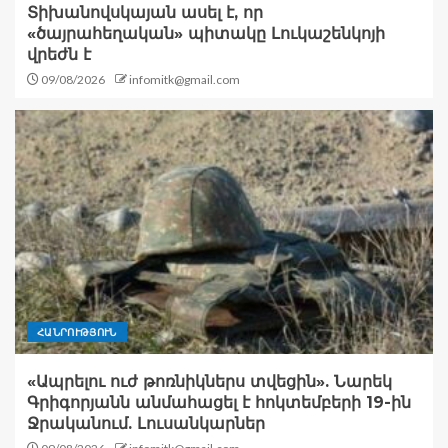
Տիխանովսկայան ասել է, որ
«ծայրահեղական» պիտակը Լուկաշենկոյի
վրեժն է
09/08/2026
infomitk@gmail.com
ՀԱՆՐՈՒԹՅՈՒՆ
«Ապրելու ուժ թոռնիկներս տվեցին». Նարեկ
Գրիգորյանն անմահացել է հոկտեմբերի 19-ին
Ջրականում. Լուսանկարներ