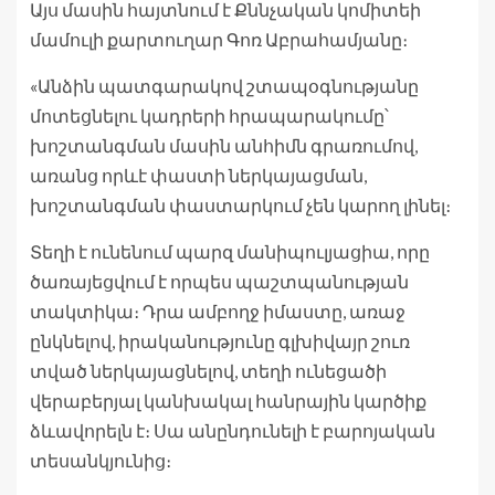
Այս մասին հայտնում է Քննչական կոմիտեի
մամուլի քարտուղար Գոռ Աբրահամյանը։
«Անձին պատգարակով շտապօգնությանը
մոտեցնելու կադրերի հրապարակումը՝
խոշտանգման մասին անհիմն գրառումով,
առանց որևէ փաստի ներկայացման,
խոշտանգման փաստարկում չեն կարող լինել։
Տեղի է ունենում պարզ մանիպուլյացիա, որը
ծառայեցվում է որպես պաշտպանության
տակտիկա։ Դրա ամբողջ իմաստը, առաջ
ընկնելով, իրականությունը գլխիվայր շուռ
տված ներկայացնելով, տեղի ունեցածի
վերաբերյալ կանխակալ հանրային կարծիք
ձևավորելն է։ Սա անընդունելի է բարոյական
տեսանկյունից։