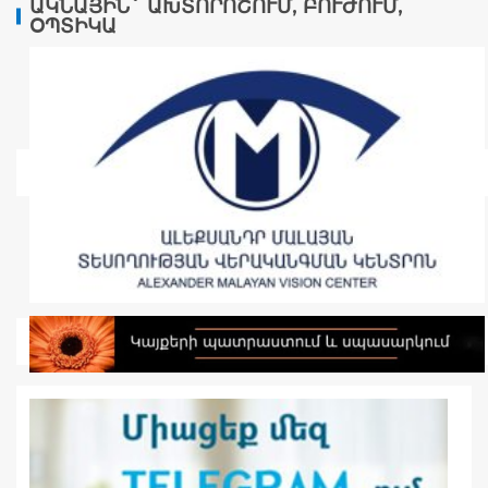
ԱԿՆԱՅԻՆ` ԱԽՏՈՐՈՇՈՒՄ, ԲՈՒԺՈՒՄ,
ՕՊՏԻԿԱ