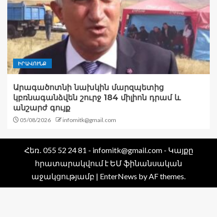
ԻՐԱՎՈՒՆՔ
Արագածոտնի նախկին մարզպետից
կբռնագանձվեն շուրջ 184 միլիոն դրամ և
անշարժ գույք
05/08/2026
infomitk@gmail.com
Հեռ․ 055 52 24 81 - infomitk@gmail.com - Կայքը
հրատարակվում է ԵՄ ֆինանսական
աջակցությամբ
|
EnterNews
by AF themes.