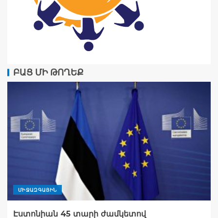
ԲԱՑ ՄԻ ԹՈՂԵՔ
ՄԻՋԱԶԳԱՅԻՆ
Էստոնիան 45 տարի ժամկետով