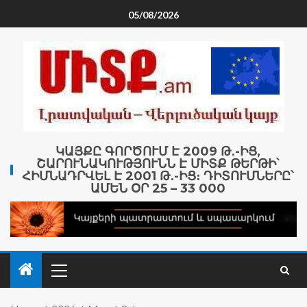
05/08/2026
ԿԱՅՔԸ ԳՈՐԾՈՒՄ Է 2009 Թ․-ԻՑ,
ՇԱՐՈՒՆԱԿՈՒԹՅՈՒՆՆ Է ՄԻՏՔ ԹԵՐԹԻ՝
ՀԻՄՆԱԴՐՎԵԼ Է 2001 Թ․-ԻՑ։ ԴԻՏՈՒՄՆԵՐԸ՝
ԱՄԵՆ ՕՐ 25 – 33 000