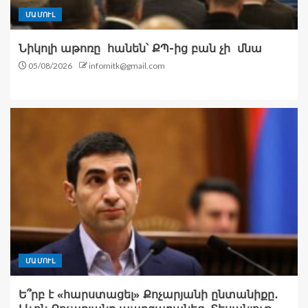
ՄԱՄՈՒԼ
Նիկոլի աթոռը հանեն՝ ՔՊ-ից բան չի մնա
05/08/2026
infomitk@gmail.com
ՄԱՄՈՒԼ
Ե՞րբ է «հարստացել» Քոչարյանի ընտանիքը․