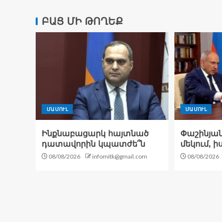
ԲԱՑ ՄԻ ԹՈՂԵՔ
ՄԱՄՈՒԼ
ՄԱՄՈՒԼ
Ինքնաբացարկ հայտնած
Փաշինյանն
դատավորին կպատժե՞ն
մեկում, 
08/08/2026
infomitk@gmail.com
08/08/2026