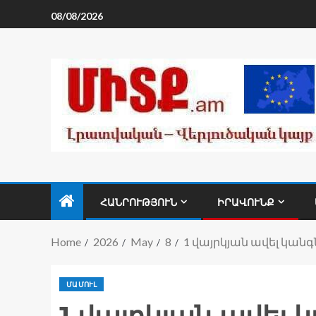
08/08/2026
ՀԱՆՐՈՒԹՅՈՒՆ
ԻՐԱՎՈՒՆՔ
Home
2026
May
8
1 վայրկյան ավել կան
ՄԱՄՈՒԼ