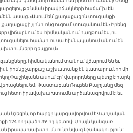
յրկյան ավել կանգառի համար են իրեն տուգանել։ Մենք
պարզելու, թե նման իրավիճակների հաճա՞խ են
 մեկն ասաց. «Ասում են՝ քաղաքացին տուգանքի
քաղաքացի չլինի, ոնց ուզում՝ տուգանում են։ Իրենց
րը վիճարկում ես, հիմնականում հաղթում ես, ու
 տուգանելու համար, ու սա հիմնականում անում են
խտումների դեպքում»:
տուգանքները, հիմնականում տանում վճարում են եւ
սկ իրենք չարքաշ աշխատանք են կատարում, որ մի
ոլ Փաշինյանն ասում էր` վարորդները պետք է հարկ
 վերացնելու եմ։ Փաստաբան Ռուբեն Բալոյանը մեզ
անալուց հետո իրավախախտումն արձանագրվում է, եւ
ան նշեցին, որ հարցը կարգավորվում է Վարչական
ի 124 հոդվածի 39-րդ կետով։ Միայն կանգառ
ն իրավախախտումն ունի նվազ նշանակություն`