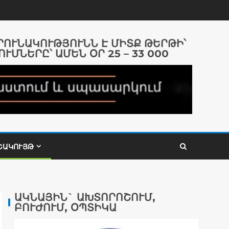
ԱՐՈՒՆԱԿՈՒԹՅՈՒՆՆ Է ՄԻՏՔ ԹԵՐԹԻ՝
ՈՒՄՆԵՐԸ՝ ԱՄԵՆ ՕՐ 25 – 33 000
ՇԱԿՈՒՅԹ
ԱԿՆԱՅԻՆ` ԱԽՏՈՐՈՇՈՒՄ,
ԲՈՒԺՈՒՄ, ՕՊՏԻԿԱ