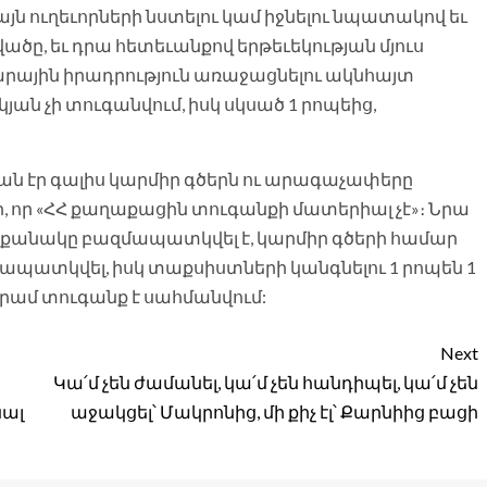
այն ուղեւորների նստելու կամ իջնելու նպատակով եւ
ը, եւ դրա հետեւանքով երթեւեկության մյուս
րային իրադրություն առաջացնելու ակնհայտ
րկյան չի տուգանվում, իսկ սկսած 1 րոպեից,
յան էր գալիս կարմիր գծերն ու արագաչափերը
ր, որ «ՀՀ քաղաքացին տուգանքի մատերիալ չէ»։ Նրա
քանակը բազմապատկվել է, կարմիր գծերի համար
ատկվել, իսկ տաքսիստների կանգնելու 1 րոպեն 1
րամ տուգանք է սահմանվում:
Next
Կա՛մ չեն ժամանել, կա՛մ չեն հանդիպել, կա՛մ չեն
նալ
աջակցել՝ Մակրոնից, մի քիչ էլ՝ Քարնիից բացի