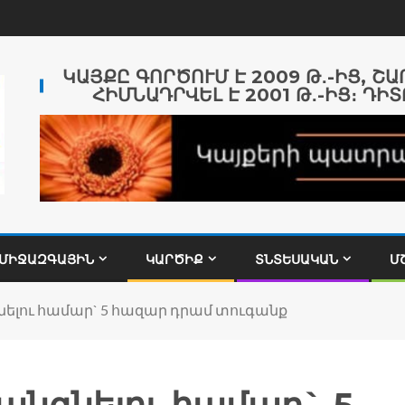
ԿԱՅՔԸ ԳՈՐԾՈՒՄ Է 2009 Թ․-ԻՑ, Շ
ՀԻՄՆԱԴՐՎԵԼ Է 2001 Թ․-ԻՑ։ ԴԻՏ
ՄԻՋԱԶԳԱՅԻՆ
ԿԱՐԾԻՔ
ՏՆՏԵՍԱԿԱՆ
Մ
գնելու համար` 5 հազար դրամ տուգանք