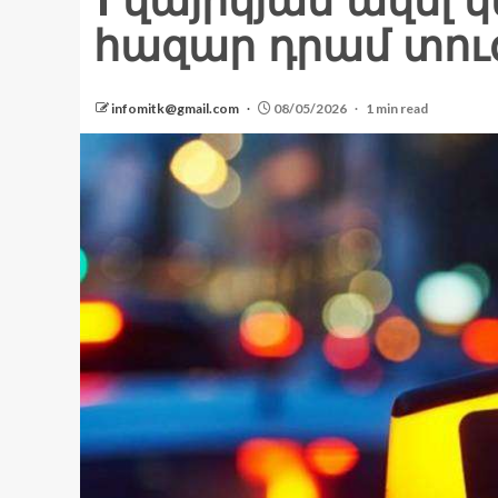
1 վայրկյան ավել 
հազար դրամ տու
infomitk@gmail.com
08/05/2026
1 min read