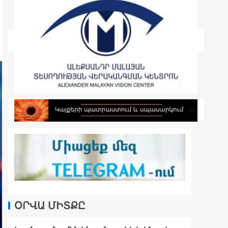
ՕՐՎԱ ՄԻՏՔԸ