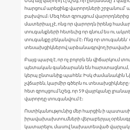
Մեկ այլ վարորդ էլ նշեց, որ ընդամենը 1 վա
հարցում արեցինք վարորդների շրջանում՝ 
բախվում։ Մեզ հետ զրույցում վարորդներից
մատերիալ չէ, ոնց որ վարորդն իրենց համար 
տուգանքների հետեւից որ գնում ես ու ակտե
տուգանքը բեկանվում է։ Ոնց որ տուգանեն`
տեսախցիկներով արձանագրվող իրավախա
Բայց պարզ է, որ ոչ բոլորն են վիճարկում 
պետական գանձարանն են հարստացնում, ի
կերպ ընտանիք պահեն: Իսկ ժամանակին Նիկ
չվճարեն, կարմիր գծերն ու տեսախցիկները
հետ զրույցում նշեց, որ 59 վայրկյանը լր
վարորդը տուգանվում է։
Ոստիկանությունից մեր հարցին ի պատասխ
իրավախախտումների վերաբերյալ օրենսգրք
կատարելու մասով նախատեսված վարչակա