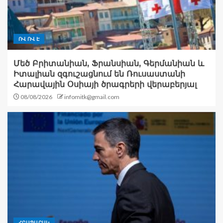
ՈՎ ՈՎ Է
Մեծ Բրիտանիան, Ֆրանսիան, Գերմանիան և
Իտալիան զգուշացնում են Ռուսաստանի
Հարավային Օսիայի ծրագրերի վերաբերյալ
08/08/2026
infomitk@gmail.com
ՀՐԱՊԱՐԱԿ