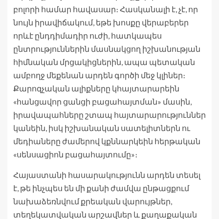
բոլորի համար հավասար։ Հասկանալի է, չէ, որ
նույն իրավիճակում, եթե խոսքը վերաբերեր
որևէ ընդդիմադիր ուժի, հատկապես
ընտրություններին մասնակցող իշխանության
հիմնական մրցակիցներին, ապա պետական
ամբողջ մեքենան արդեն գործի մեջ կլիներ։
Քարոզչական ալիքները կհայտարարեին
«հանցավոր ցանցի բացահայտման» մասին,
իրավապահները շտապ հայտարարություններ
կանեին, իսկ իշխանական սատելիտներն ու
մեդիաները ժամերով կքննարկեին հերթական
«սենսացիոն բացահայտումը»։
Հայաստանի հասարակությունն արդեն տեսել
է, թե ինչպես են մի քանի ժամվա ընթացքում
նախաձեռնվում քրեական վարույթներ,
տեղեկատվական արշավներ և քաղաքական