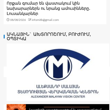
Որքան գումար են վաստակում կին
նախարարներն ու նրանց ամուսինները․
Լուսանկարներ
08/08/2026
infomitk@gmail.com
ԱԿՆԱՅԻՆ` ԱԽՏՈՐՈՇՈՒՄ, ԲՈՒԺՈՒՄ,
ՕՊՏԻԿԱ