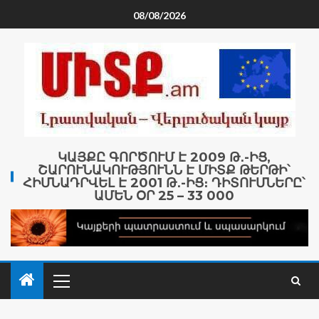
08/08/2026
ԿԱՅՔԸ ԳՈՐԾՈՒՄ Է 2009 Թ․-ԻՑ,
ՇԱՐՈՒՆԱԿՈՒԹՅՈՒՆՆ Է ՄԻՏՔ ԹԵՐԹԻ՝
ՀԻՄՆԱԴՐՎԵԼ Է 2001 Թ․-ԻՑ։ ԴԻՏՈՒՄՆԵՐԸ՝
ԱՄԵՆ ՕՐ 25 – 33 000