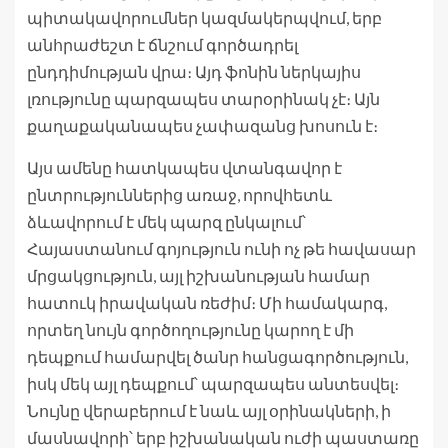
պիտակավորումներ կազմակերպվում, երբ
անհրաժեշտ է ճնշում գործադրել
ընդդիմության վրա։ Այդ ֆոնին ներկայիս
լռությունը պարզապես տարօրինակ չէ։ Այն
քաղաքականապես չափազանց խոսուն է։
Այս ամենը հատկապես վտանգավոր է
ընտրություններից առաջ, որովհետև
ձևավորում է մեկ պարզ ընկալում՝
Հայաստանում գոյություն ունի ոչ թե հավասար
մրցակցություն, այլ իշխանության համար
հատուկ իրավական ռեժիմ։ Մի համակարգ,
որտեղ նույն գործողությունը կարող է մի
դեպքում համարվել ծանր հանցագործություն,
իսկ մեկ այլ դեպքում՝ պարզապես անտեսվել։
Նույնը վերաբերում է նաև այլ օրինակների, ի
մասնավորի՝ երբ իշխանական ուժի պաստառը