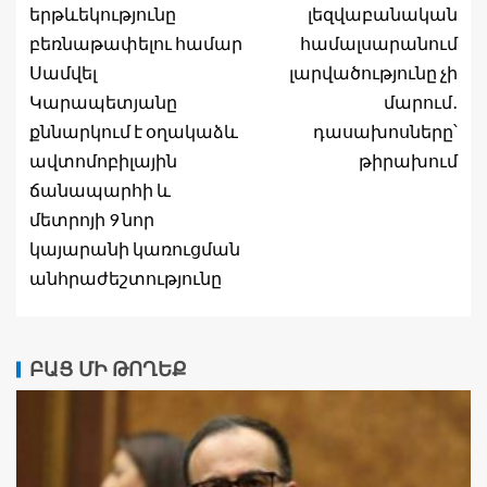
երթևեկությունը
լեզվաբանական
բեռնաթափելու համար
համալսարանում
Սամվել
լարվածությունը չի
Կարապետյանը
մարում․
քննարկում է օղակաձև
դասախոսները՝
ավտոմոբիլային
թիրախում
ճանապարհի և
մետրոյի 9 նոր
կայարանի կառուցման
անհրաժեշտությունը
ԲԱՑ ՄԻ ԹՈՂԵՔ