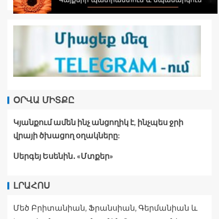
ՕՐՎԱ ՄԻՏՔԸ
Կյանքում ամեն ինչ անցողիկ է, ինչպես ջրի
վրայի ծխացող օղակները:
Սերգեյ Եսենին․ «Մտքեր»
ԼՐԱՀՈՍ
Մեծ Բրիտանիան, Ֆրանսիան, Գերմանիան և