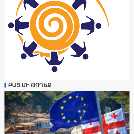
ԲԱՑ ՄԻ ԹՈՂԵՔ