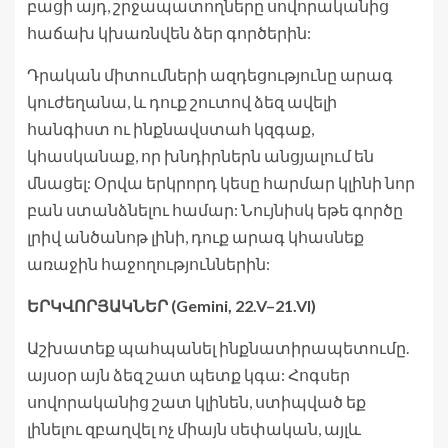
բացի այդ, շրջապատողները սովորականից
հաճախ կխառնվեն ձեր գործերին:
Դրական միտումների ազդեցությունը արագ
կուժեղանա, և դուք շուտով ձեզ ավելի
հանգիստ ու ինքնավստահ կզգաք,
կհասկանաք, որ խնդիրներն անցյալում են
մնացել: Օրվա երկրորդ կեսը հարմար կլինի նոր
բան ստանձնելու համար: Նույնիսկ եթե գործը
լրիվ անծանոթ լինի, դուք արագ կհասնեք
առաջին հաջողություններին:
ԵՐԿՎՈՐՅԱԿՆԵՐ (Gemini, 22.V–21.VI)
Աշխատեք պահպանել ինքնատիրապետումը.
այսօր այն ձեզ շատ պետք կգա: Հոգսեր
սովորականից շատ կլինեն, ստիպված եք
լինելու զբաղվել ոչ միայն սեփական, այլև