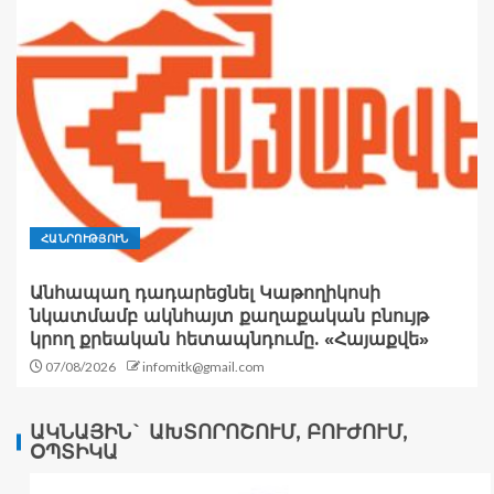
ՀԱՆՐՈՒԹՅՈՒՆ
Անհապաղ դադարեցնել Կաթողիկոսի
նկատմամբ ակնհայտ քաղաքական բնույթ
կրող քրեական հետապնդումը. «Հայաքվե»
07/08/2026
infomitk@gmail.com
ԱԿՆԱՅԻՆ` ԱԽՏՈՐՈՇՈՒՄ, ԲՈՒԺՈՒՄ,
ՕՊՏԻԿԱ