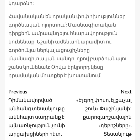
կդարձնի:
Հավանական են դրական փոփոխություններ
գործնական ոլորտում: Մասնագիտական
դիրքերն ամրապնդելու հնարավորություն
կունենաք: Նշանի ամենահնարամիտ ու
գործունյա ներկայացուցիչները
մասնագիտական սանդուղքով բարձրանալու
շանս կունենան: Օրվա երկրորդ կեսը
դրամական մուտքեր է խոստանում:
Previous
Next
Դիմակավորված
«Էլ գող փիսո, էլ քաչալ
անձանց տեսանյութը
շուն» Փաշինյանի`
ակնհայտ սադրանք է,
քարոզարշավային
այն առնչություն չունի
«դեբոշները».
արցախցիների հետ․
Տեսանյութ