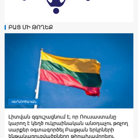
ԲԱՑ ՄԻ ԹՈՂԵՔ
ՎԵՐԼՈՒԾԱԿԱՆ
Լիտվան զգուշացնում է, որ Ռուսաստանը
կարող է կեղծ ուկրաինական անօդաչու թռչող
սարքեր օգտագործել Բալթյան երկրների
ենթակառուցվածքները թիրախավորելու