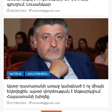
գյուղում. Լուսանկար
08/08/2026
infomitk@gmail.com
ԿԱՐԾԻՔ
ՀԱՆՐՈՒԹՅՈՒՆ
Այսօր դատարանի առաջ կանգնած է ոչ միայն
Եկեղեցին. այսօր փորձության է ենթարկվում
Հայաստանի խիղճը
07/08/2026
infomitk@gmail.com