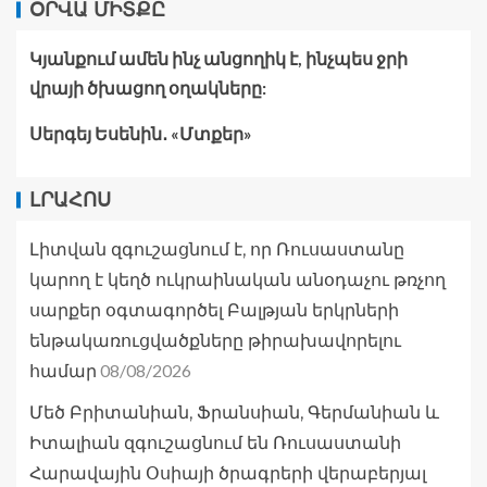
ՕՐՎԱ ՄԻՏՔԸ
Կյանքում ամեն ինչ անցողիկ է, ինչպես ջրի
վրայի ծխացող օղակները:
Սերգեյ Եսենին․ «Մտքեր»
ԼՐԱՀՈՍ
Լիտվան զգուշացնում է, որ Ռուսաստանը
կարող է կեղծ ուկրաինական անօդաչու թռչող
սարքեր օգտագործել Բալթյան երկրների
ենթակառուցվածքները թիրախավորելու
08/08/2026
համար
Մեծ Բրիտանիան, Ֆրանսիան, Գերմանիան և
Իտալիան զգուշացնում են Ռուսաստանի
Հարավային Օսիայի ծրագրերի վերաբերյալ