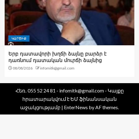
ԿԱՐԾԻՔ
Երբ դատավորի խղճի ձայնը բարձր է
դառնում դատական մուրճի ձայնից
08/08/2026
infomitk@gmail.com
Հեռ․ 055 52 24 81 - infomitk@gmail.com - Կայքը
հրատարակվում է ԵՄ ֆինանսական
աջակցությամբ
|
EnterNews
by AF themes.