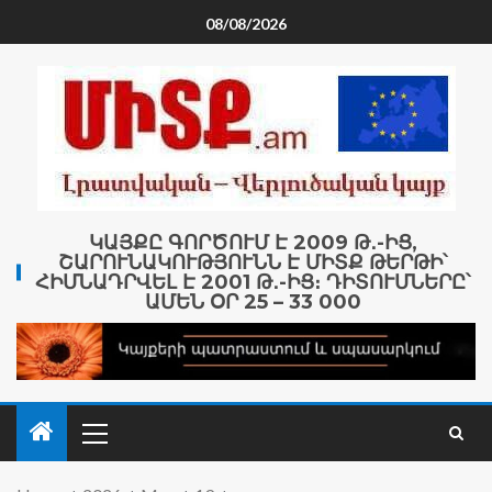
08/08/2026
ԿԱՅՔԸ ԳՈՐԾՈՒՄ Է 2009 Թ․-ԻՑ,
ՇԱՐՈՒՆԱԿՈՒԹՅՈՒՆՆ Է ՄԻՏՔ ԹԵՐԹԻ՝
ՀԻՄՆԱԴՐՎԵԼ Է 2001 Թ․-ԻՑ։ ԴԻՏՈՒՄՆԵՐԸ՝
ԱՄԵՆ ՕՐ 25 – 33 000