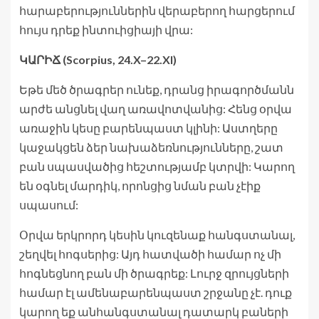
հարաբերություններին վերաբերող հարցերում
հույս դրեք ինտուիցիայի վրա:
ԿԱՐԻՃ (Scorpius, 24.X–22.XI)
Եթե մեծ ծրագրեր ունեք, դրանց իրագործմանն
արժե անցնել վաղ առավոտվանից: Հենց օրվա
առաջին կեսը բարենպաստ կլինի: Աստղերը
կաջակցեն ձեր նախաձեռնությունները, շատ
բան սպասվածից հեշտությամբ կտրվի: Կարող
են օգնել մարդիկ, որոնցից նման բան չէիք
սպասում:
Օրվա երկրորդ կեսին կուզենաք հանգստանալ,
շեղվել հոգսերից: Այդ հատվածի համար ոչ մի
հոգնեցնող բան մի ծրագրեք: Լուրջ զրույցների
համար էլ ամենաբարենպաստ շրջանը չէ. դուք
կարող եք անհանգստանալ դատարկ բաների