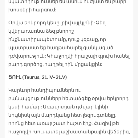
նկատողություններ են անում ու ժլատ են բարի
խոսքերի հարցում:
Օրվա երկրորդ կեսը լրիվ այլ կլինի: Ձեզ
կվերադառնա ձեզ բնորոշ
ինքնատիրապետումը, դուք կզգաք, որ
պատրաստ եք հաղթահարել ցանկացած
դժվարություն: Կհաջողվի հրաշալի գլուխ հանել
բարդ գործից, հաղթել հին մրցակցին:
ՑՈՒԼ (Taurus, 21.IV–21.V)
Կարևոր հանդիպումներն ու
բանակցությունները հետաձգեք օրվա երկրորդ
կեսի համար: Առավոտյան դժվար կլինի
նույնիսկ այն մարդկանց հետ լեզու գտնելը,
որոնց հետ առաջ շատ հաշտ էիք: Հազիվ թե
հաջողվի խուսափել աշխատանքային վեճերից,