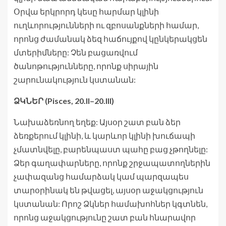
Օրվա երկրորդ կեսը հարմար կլինի
ուղևորությունների ու զբոսանքների համար,
որոնց ժամանակ ձեզ հաճույքով կընկերակցեն
մտերիմները: Չեն բացառվում
ծանոթությունները, որոնք սիրային
շարունակություն կստանան:
ՁԿՆԵՐ (Pisces, 20.II–20.III)
Նախաձեռնող եղեք: Այսօր շատ բան ձեր
ձեռքերում կլինի, և կարևոր կլինի խուճապի
չմատնվելը, բարենպաստ պահը բաց չթողնելը:
Ձեր գաղափարները, որոնք շրջապատողներին
չափազանց համարձակ կամ պարզապես
տարօրինակ են թվացել, այսօր աջակցություն
կստանան: Որոշ Ձկներ համախոհներ կգտնեն,
որոնց աջակցությունը շատ բան հնարավոր