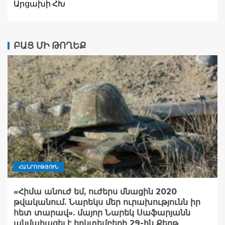
Արցախի ՀԽ
ԲԱՑ ՄԻ ԹՈՂԵՔ
ՀԱՆՐՈՒԹՅՈՒՆ
«Հիմա անուժ եմ, ուժերս մնացին 2020
թվականում. Նարեկս մեր ուրախությունն իր
հետ տարավ». մայոր Նարեկ Սաֆարյանն
անմահացել է հոկտեմբերի 29-ին Քերթ