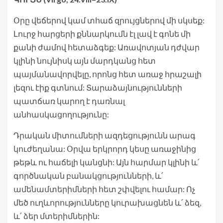
Օրը վեճերով կամ տհաճ զրույցներով մի սկսեք:
Լուրջ հարցերի քննարկումն էլ լավ է գոնե մի
քանի ժամով հետաձգեք: Առավոտյան դժվար
կլինի նույնիսկ այն մարդկանց հետ
պայմանավորվելը, որոնց հետ առաջ հրաշալի
լեզու էիք գտնում: Տարաձայնությունների
պատճառ կարող է դառնալ
անհասկացողությունը:
Դրական միտումների ազդեցությունն արագ
կուժեղանա: Օրվա երկրորդ կեսը առաջինից
թեթև ու հաճելի կանցնի: Այն հարմար կլինի և՛
գործնական բանակցությունների, և՛
ամենամտերիմների հետ շփվելու համար: Ոչ
մեծ ուղևորությունները կուրախացնեն և՛ ձեզ,
և՛ ձեր մտերիմներին: