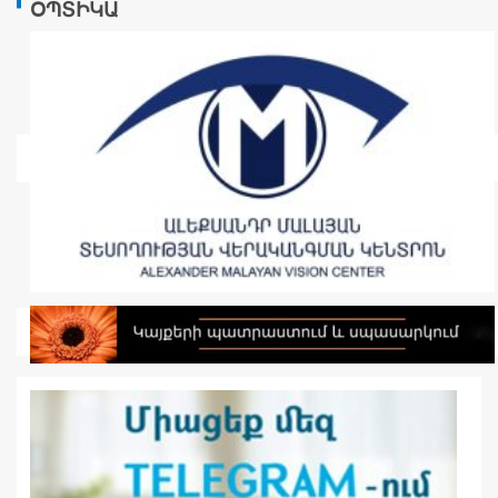
ՕՊՏԻԿԱ