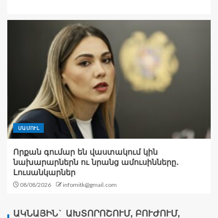
ՄԱՄՈՒԼ
Որքան գումար են վաստակում կին
նախարարներն ու նրանց ամուսինները․
Լուսանկարներ
08/08/2026
infomitk@gmail.com
ԱԿՆԱՅԻՆ` ԱԽՏՈՐՈՇՈՒՄ, ԲՈՒԺՈՒՄ,