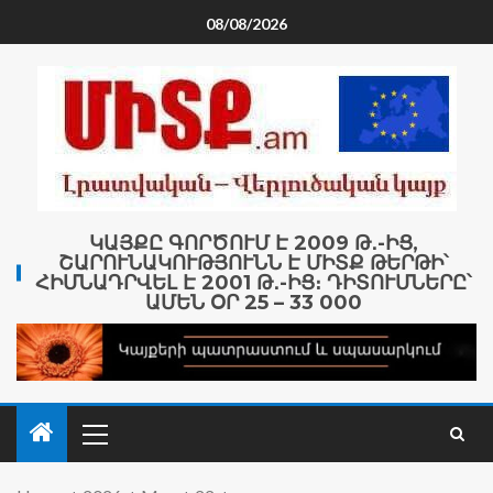
08/08/2026
ԿԱՅՔԸ ԳՈՐԾՈՒՄ Է 2009 Թ․-ԻՑ,
ՇԱՐՈՒՆԱԿՈՒԹՅՈՒՆՆ Է ՄԻՏՔ ԹԵՐԹԻ՝
ՀԻՄՆԱԴՐՎԵԼ Է 2001 Թ․-ԻՑ։ ԴԻՏՈՒՄՆԵՐԸ՝
ԱՄԵՆ ՕՐ 25 – 33 000