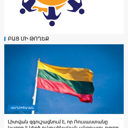
ԲԱՑ ՄԻ ԹՈՂԵՔ
ՎԵՐԼՈՒԾԱԿԱՆ
Լիտվան զգուշացնում է, որ Ռուսաստանը
կարող է կեղծ ուկրաինական անօդաչու թռչող