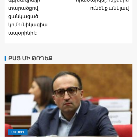
տարածքով
ունենք անկլավ
ցանկացած
կոմունիկացիա
ապօրինի է
ԲԱՑ ՄԻ ԹՈՂԵՔ
ՄԱՄՈՒԼ