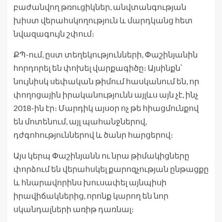
բաժանվող թռուցիկներ, անվտանգության
խիստ վերահսկողություն և մարդկանց հետ
նվազագույն շփում։
ՔՊ-ում, ըստ տեղեկությունների, Փաշինյանին
հորդորել են փոխել վարքագիծը։ Այսինքն՝
նույնիսկ սեփական թիմում հասկանում են, որ
փողոցային իրականությունն այլևս այն չէ, ինչ
2018-ին էր։ Մարդիկ այսօր ոչ թե հիացմունքով
են մոտենում, այլ պահանջներով,
դժգոհություններով և ծանր հարցերով։
Այս կերպ Փաշինյանն ու նրա թիմակիցները
փորձում են վերահսկել քարոզչության ընթացքը
և հնարավորինս խուսափել այնպիսի
իրավիճակներից, որոնք կարող են նոր
սկանդալների առիթ դառնալ։