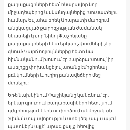
քաղաքացիների հետ՝ հնարավոր նոր
միջադեպերից և սկանդալներից խուսափելու
համար։ Եվ ահա երեկ Արարատի մարզում
անցկացված քարոզչության ժամանակ
նկատելի էր, որ Նիկոլ Փաշինյանը
քաղաքացիների հետ երկար շփումների չէր
գնում։ Կարճ ողջույններից հետո նա
հիմնականում խոսում էր բարձրախոսով՝ իր
ասելիքը փոխանցելով առանց էմոցիոնալ
բռնկումների և ուղիղ բանավեճերի մեջ
մտնելու։
Եթե նախկինում Փաշինյանը կանգնում էր,
երկար զրուցում քաղաքացիների հետ, լսում
դժգոհություններն ու փորձում անմիջական
շփման տպավորություն ստեղծել, ապա այժմ
պատկերն այլ է՝ արագ քայլք, հեռվից