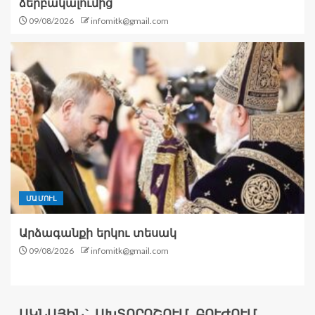
ձերբակալումից
09/08/2026
infomitk@gmail.com
ՄԱՄՈՒԼ
Արձագանքի երկու տեսակ
09/08/2026
infomitk@gmail.com
ԱԿՆԱՅԻՆ` ԱԽՏՈՐՈՇՈՒՄ, ԲՈՒԺՈՒՄ,