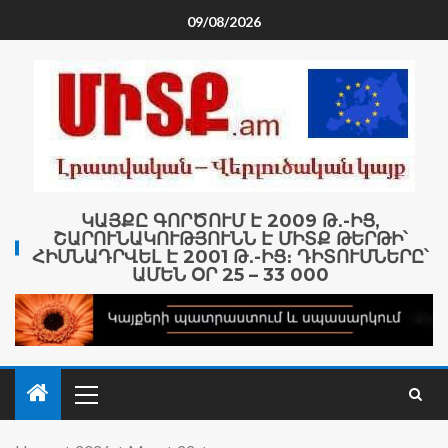
09/08/2026
ԿԱՅՔԸ ԳՈՐԾՈՒՄ Է 2009 Թ․-ԻՑ,
ՇԱՐՈՒՆԱԿՈՒԹՅՈՒՆՆ Է ՄԻՏՔ ԹԵՐԹԻ՝
ՀԻՄՆԱԴՐՎԵԼ Է 2001 Թ․-ԻՑ։ ԴԻՏՈՒՄՆԵՐԸ՝
ԱՄԵՆ ՕՐ 25 – 33 000