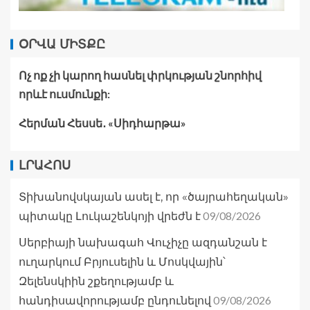
ՕՐՎԱ ՄԻՏՔԸ
Ոչ ոք չի կարող հասնել փրկության շնորհիվ
որևէ ուսմունքի:
Հերման Հեսսե․ «Սիդհարթա»
ԼՐԱՀՈՍ
Տիխանովսկայան ասել է, որ «ծայրահեղական»
09/08/2026
պիտակը Լուկաշենկոյի վրեժն է
Սերբիայի նախագահ Վուչիչը ազդանշան է
ուղարկում Բրյուսելին և Մոսկվային՝
Զելենսկիին շքեղությամբ և
09/08/2026
հանդիսավորությամբ ընդունելով