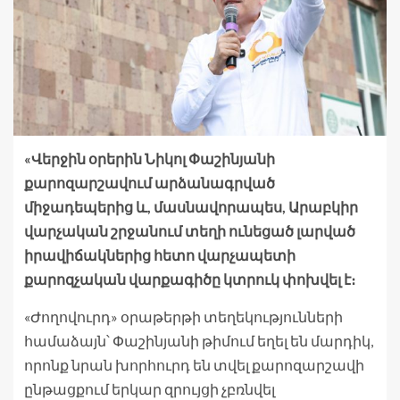
«Վերջին օրերին Նիկոլ Փաշինյանի
քարոզարշավում արձանագրված
միջադեպերից և, մասնավորապես, Արաբկիր
վարչական շրջանում տեղի ունեցած լարված
իրավիճակներից հետո վարչապետի
քարոզչական վարքագիծը կտրուկ փոխվել է։
«Ժողովուրդ» օրաթերթի տեղեկությունների
համաձայն՝ Փաշինյանի թիմում եղել են մարդիկ,
որոնք նրան խորհուրդ են տվել քարոզարշավի
ընթացքում երկար զրույցի չբռնվել