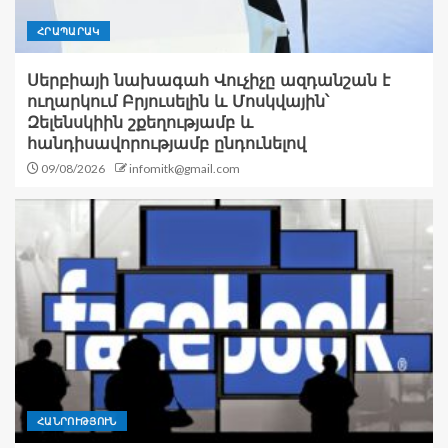
ՀՐԱՊԱՐԱԿ
Սերբիայի նախագահ Վուչիչը ազդանշան է
ուղարկում Բրյուսելին և Մոսկվային՝
Զելենսկիին շքեղությամբ և
հանդիսավորությամբ ընդունելով
09/08/2026
infomitk@gmail.com
ՀԱՆՐՈՒԹՅՈՒՆ