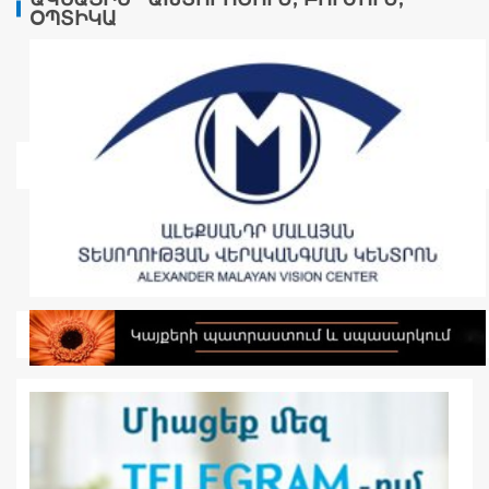
ՕՊՏԻԿԱ