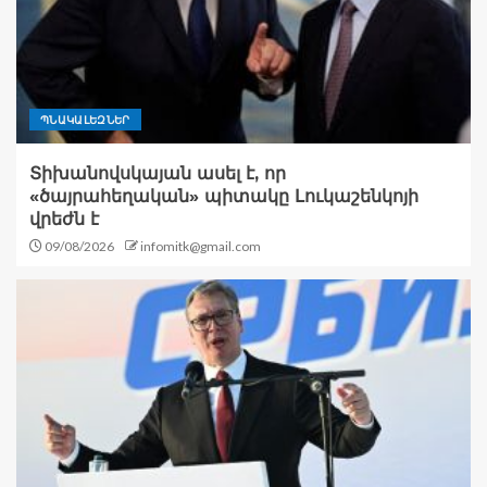
ՊՆԱԿԱԼԵԶՆԵՐ
Տիխանովսկայան ասել է, որ
«ծայրահեղական» պիտակը Լուկաշենկոյի
վրեժն է
09/08/2026
infomitk@gmail.com