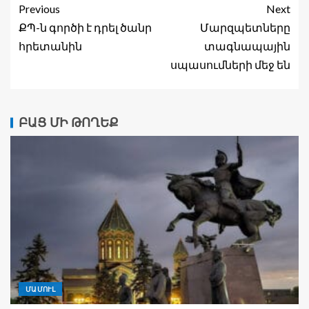
Previous
Next
ՔՊ-ն գործի է դրել ծանր
Մարզպետները
հրետանին
տագնապային
սպասումների մեջ են
ԲԱՑ ՄԻ ԹՈՂԵՔ
ՄԱՄՈՒԼ