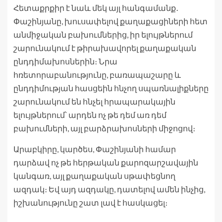
Հետաքրքիր է նաև մեկ այլ հանգամանք․
Փաշինյանը, խուսափելով քաղաքացիների հետ
անմիջական բախումներից, իր ելույթներում
շարունակում է թիրախավորել քաղաքական
ընդդիմախոսներին։ Նրա
հռետորաբանությունը, բառապաշարը և
ընդդիմության հասցեին հնչող սպառնալիքները
շարունակում են հնչել հրապարակային
ելույթներում՝ արդեն ոչ թե դեմ առ դեմ
բախումների, այլ բարձրախոսների միջոցով։
Արաբկիրը, կարծես, Փաշինյանի համար
դարձավ ոչ թե հերթական քարոզարշավային
կանգառ, այլ քաղաքական սթափեցնող
ազդակ։ Եվ այդ ազդակը, դատելով ամեն ինչից,
իշխանությունը շատ լավ է հասկացել։