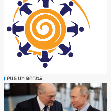
ԲԱՑ ՄԻ ԹՈՂԵՔ