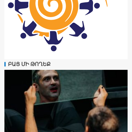
ԲԱՑ ՄԻ ԹՈՂԵՔ