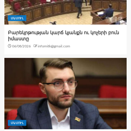
ՄԱՄՈՒԼ
Բարեկրթության կարճ կյանքն ու կոչերի բուն
իմաստը
06/08/2026
infomitk@gmail.com
ՄԱՄՈՒԼ