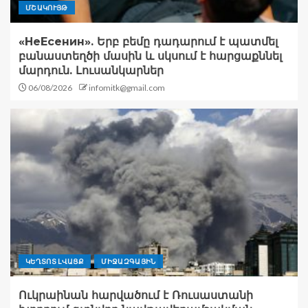
ՄՇԱԿՈՒՅԹ
«НеЕсенин». Երբ բեմը դադարում է պատմել
բանաստեղծի մասին և սկսում է հարցաքննել
մարդուն. Լուսանկարներ
06/08/2026
infomitk@gmail.com
ԿԵՂՏՈՏ ԼՎԱՑՔ
ՄԻՋԱԶԳԱՅԻՆ
Ուկրաինան հարվածում է Ռուսաստանի