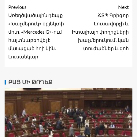
Previous
Next
Առեղծվածային դեպք
ՃՏՊ Գրիգոր
«Խաչմերուկ» օբյեկտի
Լուսավորչի և
մոտ, «Mercedes G»-ում
Իտալիայի փողոցների
հայտնաբերվել է
խաչմերուկում․ կան
մաhացած հղի կին․
տուժածներ և զոհ
Լուսանկար
ԲԱՑ ՄԻ ԹՈՂԵՔ