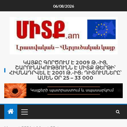
06/08/2026
ԿԱՅՔԸ ԳՈՐԾՈՒՄ Է 2009 Թ․-ԻՑ,
ՇԱՐՈՒՆԱԿՈՒԹՅՈՒՆՆ Է ՄԻՏՔ ԹԵՐԹԻ՝
ՀԻՄՆԱԴՐՎԵԼ Է 2001 Թ․-ԻՑ։ ԴԻՏՈՒՄՆԵՐԸ՝
ԱՄԵՆ ՕՐ 25 – 33 000