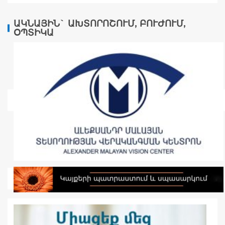
ԱԿՆԱՅԻՆ` ԱԽՏՈՐՈՇՈՒՄ, ԲՈՒԺՈՒՄ,
ՕՊՏԻԿԱ