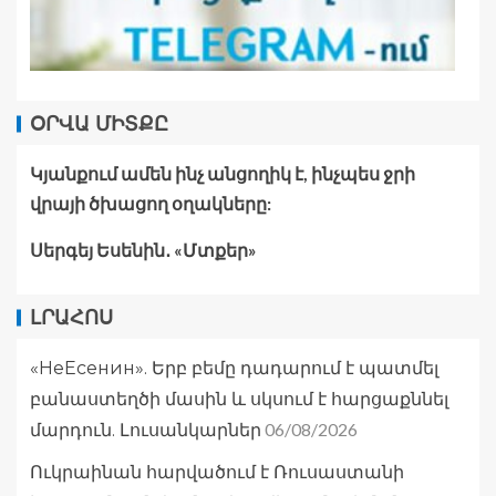
ՕՐՎԱ ՄԻՏՔԸ
Կյանքում ամեն ինչ անցողիկ է, ինչպես ջրի
վրայի ծխացող օղակները:
Սերգեյ Եսենին․ «Մտքեր»
ԼՐԱՀՈՍ
«НеЕсенин». Երբ բեմը դադարում է պատմել
բանաստեղծի մասին և սկսում է հարցաքննել
06/08/2026
մարդուն. Լուսանկարներ
Ուկրաինան հարվածում է Ռուսաստանի