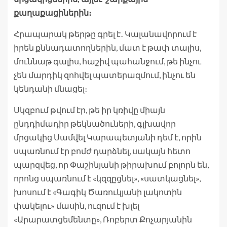
քաղաքացիներին։
Հրապարակ թերթը գրել է․ Կալանավորում է
իրեն քննադատողներին, մատ է թափ տալիս,
մուննաթ գալիս, հաշիվ պահանջում, թե ինչու
չեն մարդիկ զոհվել պատերազմում, ինչու են
կենդանի մնացել։
Սկզբում թվում էր, թե իր կռիվը միայն
ընդդիմադիր թեկնածուների, գլխավոր
մրցակից Սամվել Կարապետյանի դեմ է, որին
սպառնում էր բոմժ դարձնել, սակայն հետո
պարզվեց, որ Փաշինյանի թիրախում բոլորն են,
որոնց սպառնում է «կզզըցնել», «սատկացնել»,
խոսում է «Գագիկ Ծառուկյանի լակոտին
փակելու» մասին, ուզում է խլել
«Արարատցեմենտը», Ռոբերտ Քոչարյանին