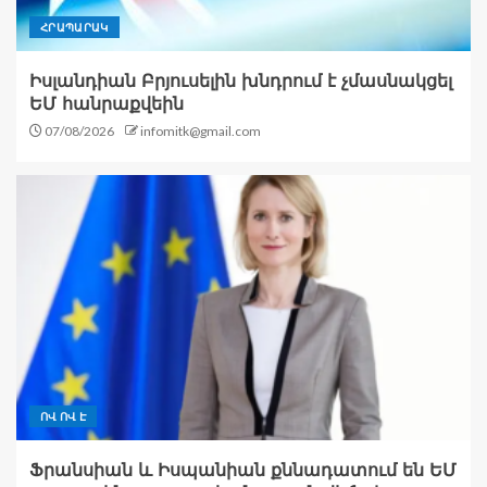
ՀՐԱՊԱՐԱԿ
Իսլանդիան Բրյուսելին խնդրում է չմասնակցել
ԵՄ հանրաքվեին
07/08/2026
infomitk@gmail.com
ՈՎ ՈՎ Է
Ֆրանսիան և Իսպանիան քննադատում են ԵՄ