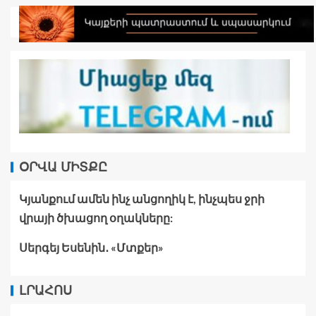
ՕՐՎԱ ՄԻՏՔԸ
Կյանքում ամեն ինչ անցողիկ է, ինչպես ջրի
վրայի ծխացող օղակները:
Սերգեյ Եսենին․ «Մտքեր»
ԼՐԱՀՈՍ