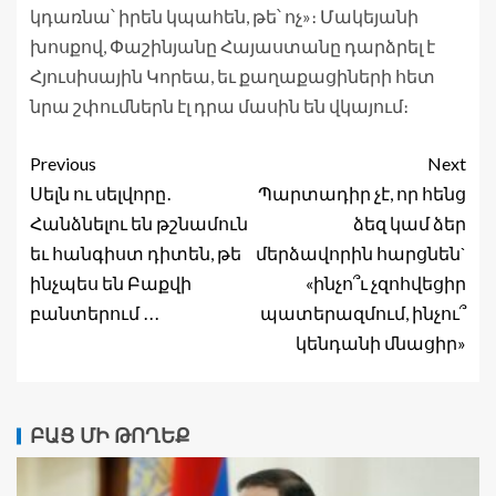
կդառնա՝ իրեն կպահեն, թե՝ ոչ»։ Մակեյանի
խոսքով, Փաշինյանը Հայաստանը դարձրել է
Հյուսիսային Կորեա, եւ քաղաքացիների հետ
նրա շփումներն էլ դրա մասին են վկայում։
Previous
Next
Սելն ու սելվորը․
Պարտադիր չէ, որ հենց
Հանձնելու են թշնամուն
ձեզ կամ ձեր
եւ հանգիստ դիտեն, թե
մերձավորին հարցնեն`
ինչպես են Բաքվի
«ինչո՞ւ չզոհվեցիր
բանտերում ․․․
պատերազմում, ինչու՞
կենդանի մնացիր»
ԲԱՑ ՄԻ ԹՈՂԵՔ