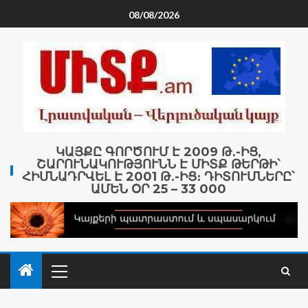
08/08/2026
ԿԱՅՔԸ ԳՈՐԾՈՒՄ Է 2009 Թ․-ԻՑ,
ՇԱՐՈՒՆԱԿՈՒԹՅՈՒՆՆ Է ՄԻՏՔ ԹԵՐԹԻ՝
ՀԻՄՆԱԴՐՎԵԼ Է 2001 Թ․-ԻՑ։ ԴԻՏՈՒՄՆԵՐԸ՝
ԱՄԵՆ ՕՐ 25 – 33 000