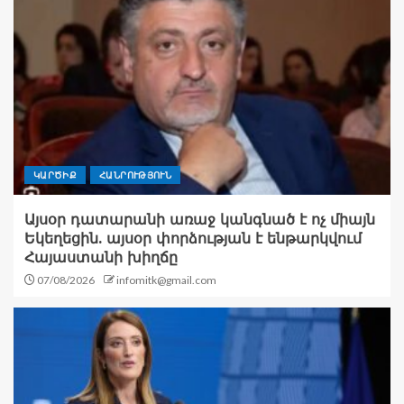
ԿԱՐԾԻՔ
ՀԱՆՐՈՒԹՅՈՒՆ
Այսօր դատարանի առաջ կանգնած է ոչ միայն
Եկեղեցին. այսօր փորձության է ենթարկվում
Հայաստանի խիղճը
07/08/2026
infomitk@gmail.com