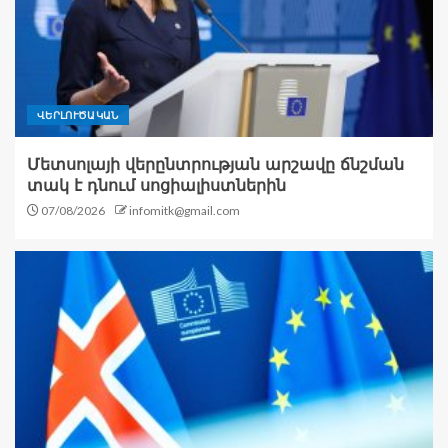
ՎԵՐԼՈՒԾԱԿԱՆ
Մետսոլայի վերընտրության արշավը ճնշման
տակ է դնում սոցիալիստներին
07/08/2026
infomitk@gmail.com