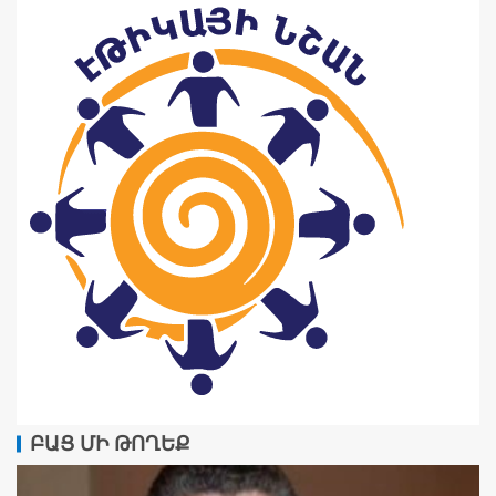
ԲԱՑ ՄԻ ԹՈՂԵՔ