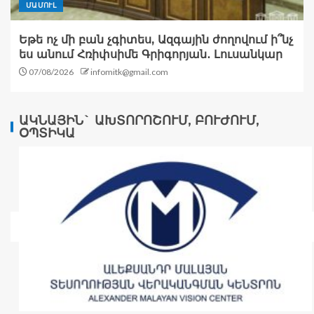
ՄԱՄՈՒԼ
Եթե ոչ մի բան չգիտես, Ազգային ժողովում ի՞նչ
ես անում Հռիփսիմե Գրիգորյան․ Լուսանկար
07/08/2026
infomitk@gmail.com
ԱԿՆԱՅԻՆ` ԱԽՏՈՐՈՇՈՒՄ, ԲՈՒԺՈՒՄ,
ՕՊՏԻԿԱ