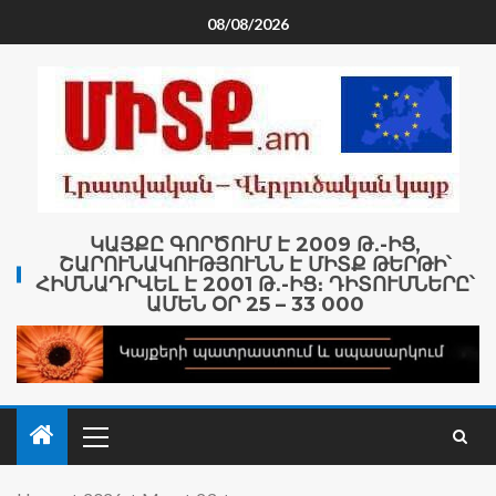
08/08/2026
ԿԱՅՔԸ ԳՈՐԾՈՒՄ Է 2009 Թ․-ԻՑ,
ՇԱՐՈՒՆԱԿՈՒԹՅՈՒՆՆ Է ՄԻՏՔ ԹԵՐԹԻ՝
ՀԻՄՆԱԴՐՎԵԼ Է 2001 Թ․-ԻՑ։ ԴԻՏՈՒՄՆԵՐԸ՝
ԱՄԵՆ ՕՐ 25 – 33 000