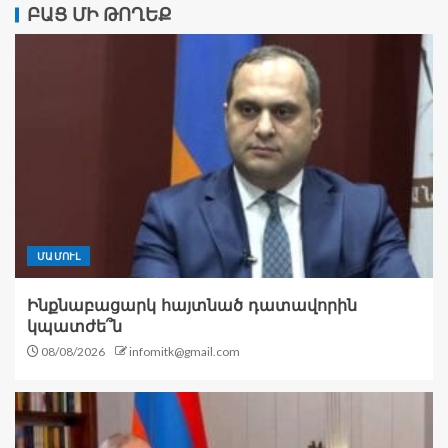
ԲԱՑ ՄԻ ԹՈՂԵՔ
ՄԱՄՈՒԼ
Ինքնաբացարկ հայտնած դատավորին
կպատժե՞ն
08/08/2026
infomitk@gmail.com