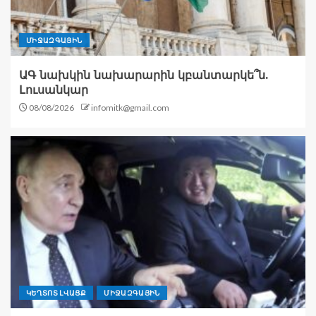
ՄԻՋԱԶԳԱՅԻՆ
ԱԳ նախկին նախարարին կբանտարկե՞ն.
Լուսանկար
08/08/2026
infomitk@gmail.com
ԿԵՂՏՈՏ ԼՎԱՑՔ
ՄԻՋԱԶԳԱՅԻՆ