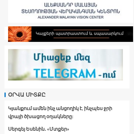
ՕՐՎԱ ՄԻՏՔԸ
Կյանքում ամեն ինչ անցողիկ է, ինչպես ջրի
վրայի ծխացող օղակները:
Սերգեյ Եսենին․ «Մտքեր»