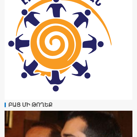
ԲԱՑ ՄԻ ԹՈՂԵՔ