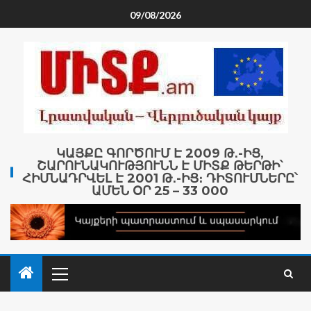
09/08/2026
ԿԱՅՔԸ ԳՈՐԾՈՒՄ Է 2009 Թ․-ԻՑ,
ՇԱՐՈՒՆԱԿՈՒԹՅՈՒՆՆ Է ՄԻՏՔ ԹԵՐԹԻ՝
ՀԻՄՆԱԴՐՎԵԼ Է 2001 Թ․-ԻՑ։ ԴԻՏՈՒՄՆԵՐԸ՝
ԱՄԵՆ ՕՐ 25 – 33 000