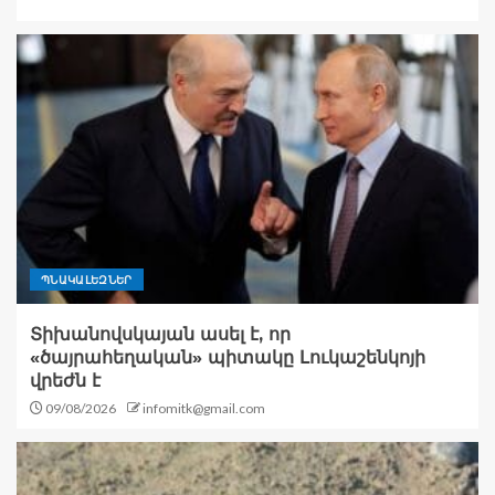
ՊՆԱԿԱԼԵԶՆԵՐ
Տիխանովսկայան ասել է, որ
«ծայրահեղական» պիտակը Լուկաշենկոյի
վրեժն է
09/08/2026
infomitk@gmail.com