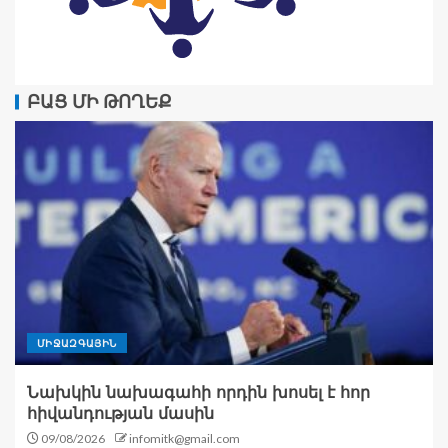
ԲԱՑ ՄԻ ԹՈՂԵՔ
ՄԻՋԱԶԳԱՅԻՆ
Նախկին նախագահի որդին խոսել է հոր
հիվանդության մասին
09/08/2026
infomitk@gmail.com