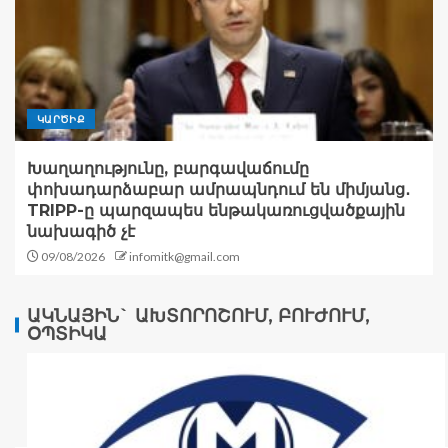
ԿԱՐԾԻՔ
Խաղաղությունը, բարգավաճումը
փոխադարձաբար ամրապնդում են միմյանց․
TRIPP-ը պարզապես ենթակառուցվածքային
նախագիծ չէ
09/08/2026
infomitk@gmail.com
ԱԿՆԱՅԻՆ` ԱԽՏՈՐՈՇՈՒՄ, ԲՈՒԺՈՒՄ,
ՕՊՏԻԿԱ