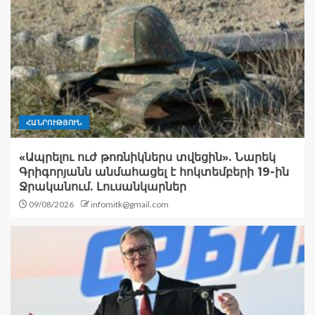
ՀԱՆՐՈՒԹՅՈՒՆ
«Ապրելու ուժ թոռնիկներս տվեցին». Նարեկ
Գրիգորյանն անմահացել է հոկտեմբերի 19-ին
Ջրականում. Լուսանկարներ
09/08/2026
infomitk@gmail.com