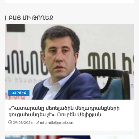
ԲԱՑ ՄԻ ԹՈՂԵՔ
ԿԱՐԾԻՔ
«Դատարանը մեռելածին մեղադրանքների
ցուցահանդես չէ». Ռուբեն Մելիքյան
09/08/2026
infomitk@gmail.com