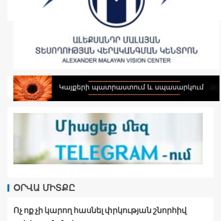
ՕՐՎԱ ՄԻՏՔԸ
Ոչ ոք չի կարող հասնել փրկության շնորհիվ