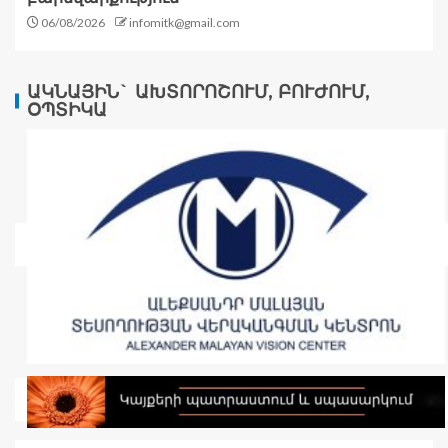
06/08/2026
infomitk@gmail.com
ԱԿՆԱՅԻՆ` ԱԽՏՈՐՈՇՈՒՄ, ԲՈՒԺՈՒՄ,
ՕՊՏԻԿԱ