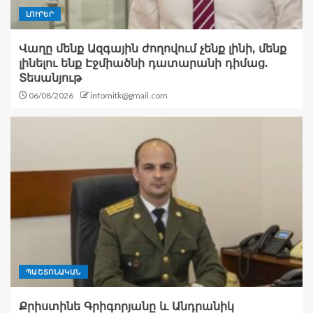
ԼՈՒՐԵՐ
Վաղը մենք Ազգային ժողովում չենք լինի, մենք
լինելու ենք Էջմիածնի դատարանի դիմաց.
Տեսանյութ
06/08/2026
infomitk@gmail.com
ՊԱՇՏՈՆԱԿԱՆ
Քրիստինե Գրիգորյանը և Անդրանիկ