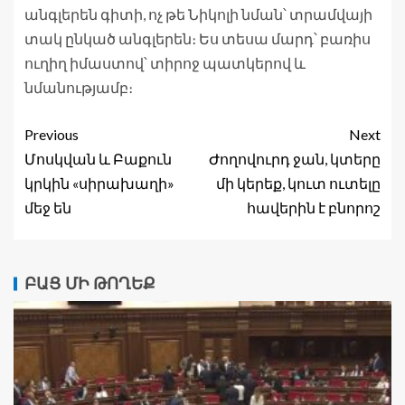
անգլերեն գիտի, ոչ թե Նիկոլի նման՝ տրամվայի
տակ ընկած անգլերեն։ Ես տեսա մարդ՝ բառիս
ուղիղ իմաստով՝ տիրոջ պատկերով և
նմանությամբ։
Previous
Next
Մոսկվան և Բաքուն
Ժողովուրդ ջան, կտերը
կրկին «սիրախաղի»
մի կերեք, կուտ ուտելը
մեջ են
հավերին է բնորոշ
ԲԱՑ ՄԻ ԹՈՂԵՔ