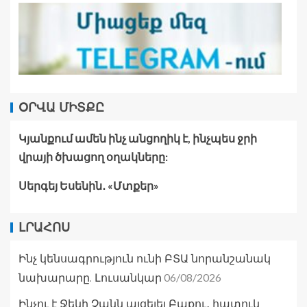
ՕՐՎԱ ՄԻՏՔԸ
Կյանքում ամեն ինչ անցողիկ է, ինչպես ջրի
վրայի ծխացող օղակները:
Սերգեյ Եսենին․ «Մտքեր»
ԼՐԱՀՈՍ
Ինչ կենսագրություն ունի ԲՏԱ նորանշանակ
06/08/2026
նախարարը. Լուսանկար
Ինչու է Ջեկի Չանն այցելել Բաքու․ հատուկ