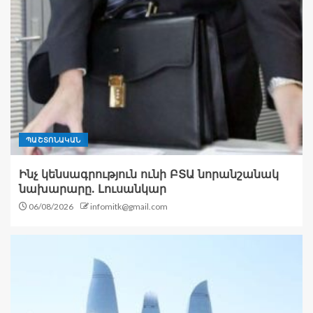
ՊԱՇՏՈՆԱԿԱՆ
Ինչ կենսագրություն ունի ԲՏԱ նորանշանակ
նախարարը. Լուսանկար
06/08/2026
infomitk@gmail.com