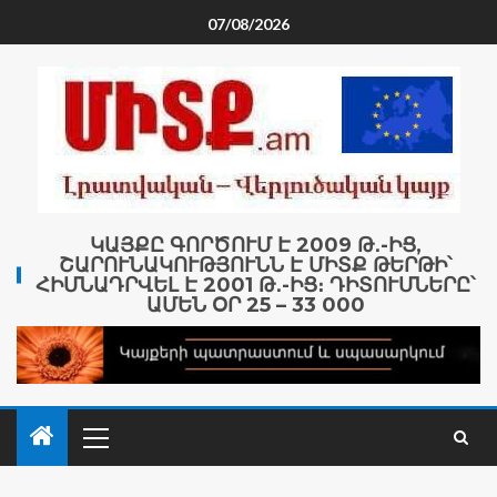
07/08/2026
ԿԱՅՔԸ ԳՈՐԾՈՒՄ Է 2009 Թ․-ԻՑ,
ՇԱՐՈՒՆԱԿՈՒԹՅՈՒՆՆ Է ՄԻՏՔ ԹԵՐԹԻ՝
ՀԻՄՆԱԴՐՎԵԼ Է 2001 Թ․-ԻՑ։ ԴԻՏՈՒՄՆԵՐԸ՝
ԱՄԵՆ ՕՐ 25 – 33 000