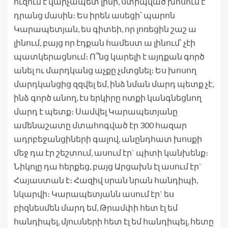
ուզում է վարչապետ լինի, ստիպված խոսում է
դրանց մասին։ Ես իրեն ասեցի՝ պարոն
Կարապետյան, ես գիտեի, որ լոռեցին շաշ ա
լինում, բայց որ էդքան համեստ ա լինում՝ չէի
պատկերացնում։ Ո՞նց կարելի է այդքան գործ
անել ու մարդկանց աչքը չմտցնել։ Ես խոսող
մարդկանցից զզվել եմ, ինձ նման մարդ պետք չէ,
ինձ գործ անող, էս երկիրը ոտքի կանգնեցնող
մարդ է պետք։ Սամվել Կարապետյանը
ամենաշատը մտահոգված էր 300 հազար
ադրբեջանցիների գալով, անընդհատ խոսքի
մեջ դա էր շեշտում, ասում էր` պիտի կանխենք։
Նիկոլը դա հերքեց, բայց Արցախն էլ ասում էր`
Հայաստան է։ Հազիվ սրան նրան հանդիպի,
նկարվի։ Կարապետյանն ասում էր` ես
բիզնեսմեն մարդ եմ, Թրամփի հետ էլ եմ
հանդիպել, մյուսների հետ էլ եմ հանդիպել, հետը