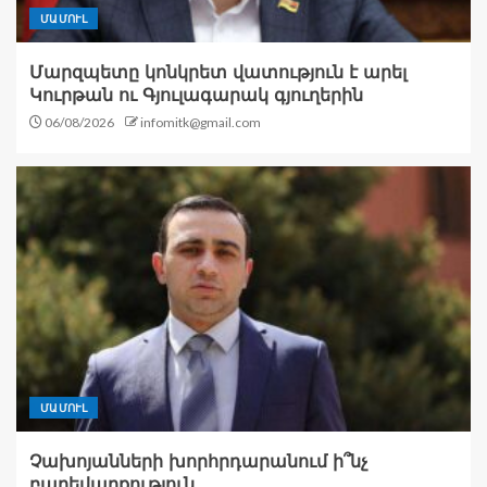
ՄԱՄՈՒԼ
Մարզպետը կոնկրետ վատություն է արել
Կուրթան ու Գյուլագարակ գյուղերին
06/08/2026
infomitk@gmail.com
ՄԱՄՈՒԼ
Չախոյանների խորհրդարանում ի՞նչ
բարեվարքություն