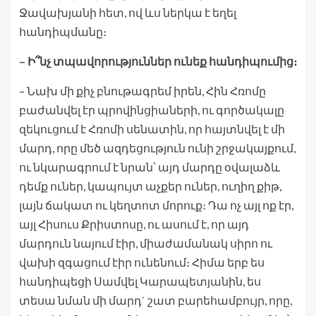
Ջավախյանի հետ, ով ևս ներկա է եղել
հանդիպմանը։
– Ի՞նչ տպավորություններ ունեք հանդիպումից։
– Նախ մի քիչ բնութագրեմ իրեն, Հին Հռոմը
բաժանվել էր պրովինցիաների, ու գործակալը
զեկուցում է Հռոմի սենատին, որ հայտնվել է մի
մարդ, որը մեծ ազդեցություն ունի շրջակայքում,
ու նկարագրում է նրան՝ այդ մարդը օվալաձև
դեմք ուներ, կապույտ աչքեր ուներ, ուղիղ քիթ,
լայն ճակատ ու կեղտոտ մորուք։ Դա ոչ այլ ոք էր,
այլ Հիսուս Քրիստոսը, ու ասում է, որ այդ
մարդուն նայում էիր, միաժամանակ սիրո ու
վախի զգացում էիր ունենում։ Հիմա երբ ես
հանդիպեցի Սամվել Կարապետյանին, ես
տեսա նման մի մարդ` շատ բարեհամբույր, որը,