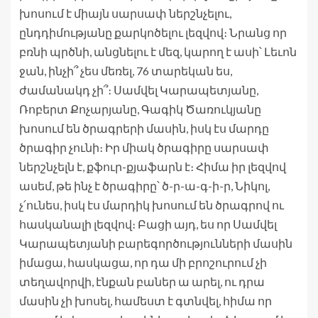
խոսում է միայն սարսափ ներշնչելու,
ընդդիմությանը քարկոծելու լեզվով։ Նրանց որ
բռնի պրծնի, անցնելու է մեզ, կարող է ասի՝ Լեւոն
ջան, ինչի՞ չես մեռել, 76 տարեկան ես,
ժամանակդ չի՞։ Սամվել Կարապետյանը,
Ռոբերտ Քոչարյանը, Գագիկ Ծառուկյանը
խոսում են ծրագրերի մասին, իսկ էս մարդը
ծրագիր չունի։ Իր միակ ծրագիրը սարսափ
ներշնչելն է, քֆուր-քյաֆարն է։ Հիմա իր լեզվով
ասեմ, թե ինչ է ծրագիրը՝ ծ-ր-ա-գ-ի-ր, Նիկոլ,
չ՛ունես, իսկ էս մարդիկ խոսում են ծրագրով ու
հասկանալի լեզվով։ Բացի այդ, ես որ Սամվել
Կարապետյանի բարեգործությունների մասին
իմացա, հասկացա, որ դա մի բրոշուրում չի
տեղավորվի, էնքան բաներ ա արել, ու դրա
մասին չի խոսել, համեստ է գտնվել, հիմա որ