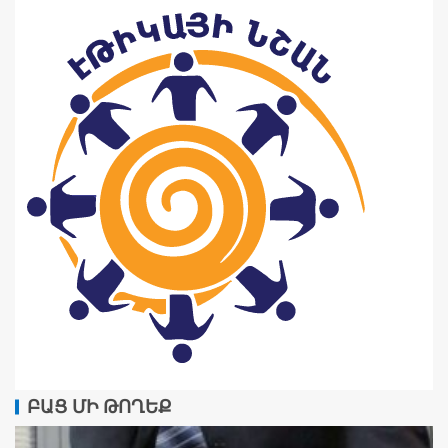
ԲԱՑ ՄԻ ԹՈՂԵՔ