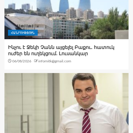
ՀԱՆՐՈՒԹՅՈՒՆ
Ինչու է Ջեկի Չանն այցելել Բաքու․ հատուկ
ուժեր են ուղեկցում. Լուսանկար
06/08/2026
infomitk@gmail.com