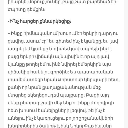
իհարկե, մորուք չուներ, բայց շատ բարեհաճ էր՝
ժպիտը դեմքին։
-Ի՞նչ հարցեր քննարկեցիք։
– Ինքը հիմնականում խոսում էր երկրի դարդ ու
ցավից, ասում էր` ես գիտեմ ինչ է կյանքը, ես լավ
ապրել եմ կյանքը և գիտեմ լավ ապրելն ինչ է,
բայց երկրի վիճակն այնպիսին է, որ այդ լավ
կյանքը թողել եմ ու ինձ նվիրել եմ երկիրն այս
վիճակից հանելու գործին։ Ես պատահական
չհամեմատեցի նրան Քրիստոսի կերպարի հետ,
քանի որ նրան քաղաքականության մեջ
մտցրեց եկեղեցու դեմ պայքարը։ Բացի այդ
մենք ընտրարշավի մեջ ենք ու ինքը ժողովրդի
հետ խոսում է անելիքների լեզվով, թե ինչ է
անելու, ինչ է կառուցելու, բոլոր շրջանակների
խնդիրներին ծանոթ է, իսկ Նիկոլ Փաշինյանը