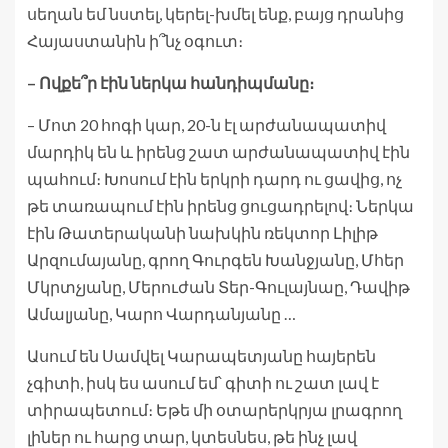
սեղան եմ նստել, կերել-խմել ենք, բայց դրանից
Հայաստանին ի՞նչ օգուտ։
– Ովքե՞ր էին ներկա հանդիպմանը։
– Մոտ 20 հոգի կար, 20-ն էլ արժանապատիվ
մարդիկ են և իրենց շատ արժանապատիվ էին
պահում։ Խոսում էին երկրի դարդ ու ցավից, ոչ
թե տառապում էին իրենց ցուցադրելով։ Ներկա
էին Թատերականի նախկին ռեկտոր Լիլիթ
Արզումայանը, գրող Գուրգեն Խանջյանը, Մհեր
Մկրտչյանը, Մերուժան Տեր-Գուլայնաը, Դավիթ
Ամալյանը, Կարո Վարդանյանը …
Ասում են Սամվել Կարապետյանը հայերեն
չգիտի, իսկ ես ասում եմ՝ գիտի ու շատ լավ է
տիրապետում։ Եթե մի օտարերկրյա լրագրող
լիներ ու հարց տար, կտեսնես, թե ինչ լավ