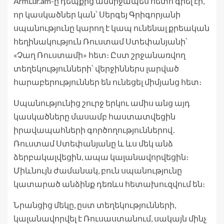
ArmLur.am-ը դեպքից անմիջապես հետո գրել էր,
որ կասկածներ կան՝ Սերգեյ Գրիգորյանի
սպանությունը կարող է կապ ունենալ քրեական
հեղինակություն Ռուստամ Ստեփանյանի՝
«Չաղ Ռուստամի» հետ։ Ըստ շրջանառվող
տեղեկությունների՝ վերջիններս լարված
հարաբերություններ են ունեցել միմյանց հետ։
Սպանությունից շուրջ երկու ամիս անց այդ
կասկածները մասամբ հաստատվեցին
իրավապահների գործողություններով․
Ռուստամ Ստեփանյանը և ևս մեկ անձ
ձերբակալվեցին, ապա կալանավորվեցին։
Միևնույն ժամանակ, բուն սպանությունը
կատարած անձինք դեռևս հետախուզվում են։
Նրանցից մեկը, ըստ տեղեկությունների,
կալանավորվել է Ռուսաստանում, սակայն մինչ