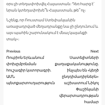
օրս չի տեղափոխվել Հայաստան։ Դեռ հարց է՝
նրան կտեղափոխե՞ն Հայաստան, թե՞ ոչ։
Նշենք, որ Ռուստամ Ստեփանյանին
առաջադրված մեղադրանքը նա չի ընդունում և
այս պահին շարունակում է մնալ կալանքի
տակ»։
Previous
Next
Ռուբիոն Երևանում
Սատելիտների
փոխըմբռնման
քաղաքականությունը.
հուշագիր կստորագրի.
ինչպես են «կեղծ
ԱՄՆ
ընդդիմադիրներն»
պետքարտուղարություն
աշխատում Նիկոլ
Փաշինյանի
վերարտադրության
համար