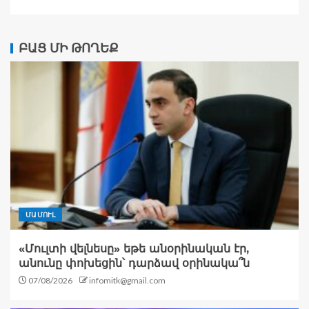
ԲԱՑ ՄԻ ԹՈՂԵՔ
ՄԱՄՈՒԼ
«Մուլտի վելնեսը» եթե անօրինական էր,
անունը փոխեցին՝ դարձավ օրինակա՞ն
07/08/2026
infomitk@gmail.com