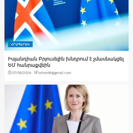
ՀՐԱՊԱՐԱԿ
Իսլանդիան Բրյուսելին խնդրում է չմասնակցել
ԵՄ հանրաքվեին
07/08/2026
infomitk@gmail.com