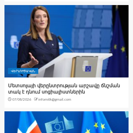
ՎԵՐԼՈՒԾԱԿԱՆ
Մետսոլայի վերընտրության արշավը ճնշման
տակ է դնում սոցիալիստներին
07/08/2026
infomitk@gmail.com