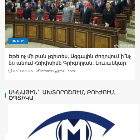
ՄԱՄՈՒԼ
Եթե ոչ մի բան չգիտես, Ազգային ժողովում ի՞նչ
ես անում Հռիփսիմե Գրիգորյան․ Լուսանկար
07/08/2026
infomitk@gmail.com
ԱԿՆԱՅԻՆ` ԱԽՏՈՐՈՇՈՒՄ, ԲՈՒԺՈՒՄ,
ՕՊՏԻԿԱ