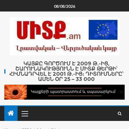
08/08/2026
ԿԱՅՔԸ ԳՈՐԾՈՒՄ Է 2009 Թ․-ԻՑ,
ՇԱՐՈՒՆԱԿՈՒԹՅՈՒՆՆ Է ՄԻՏՔ ԹԵՐԹԻ՝
ՀԻՄՆԱԴՐՎԵԼ Է 2001 Թ․-ԻՑ։ ԴԻՏՈՒՄՆԵՐԸ՝
ԱՄԵՆ ՕՐ 25 – 33 000