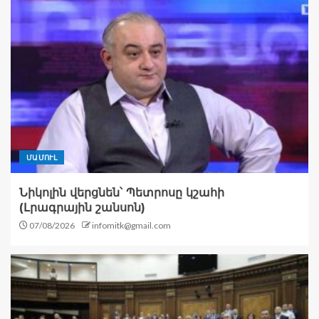
ՄԱՄՈՒԼ
Նիկոլին վերցնեն՝ Պետրոսը կշահի
(Լրագրային շանսոն)
07/08/2026
infomitk@gmail.com