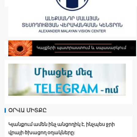
ՕՐՎԱ ՄԻՏՔԸ
Կյանքում ամեն ինչ անցողիկ է, ինչպես ջրի
վրայի ծխացող օղակները: