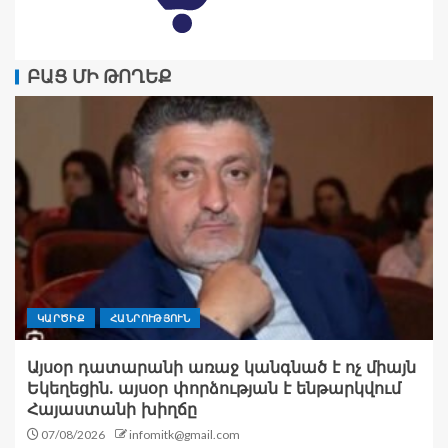
ԲԱՑ ՄԻ ԹՈՂԵՔ
ԿԱՐԾԻՔ
ՀԱՆՐՈՒԹՅՈՒՆ
Այսօր դատարանի առաջ կանգնած է ոչ միայն
Եկեղեցին. այսօր փորձության է ենթարկվում
Հայաստանի խիղճը
07/08/2026
infomitk@gmail.com