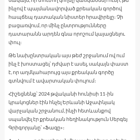
ինչով է պայմանավորված քրեական գործով
հապճեպ դատական նիստեր հրավիրելը։ Չի
բացառվում, որ մինչ ընտրությունները
դատարանն արդեն գնա որոշում կայացնելու
փուլ։
Թե նախընտրական այս թեժ շրջանում ով ում
ինչ է խոստացել՝ դժվար է ասել, սակայն փաստ
է, որ աղմկահարույց այս քրեական գործը
գտնվում է ավարտական փուլում։
Հիշեցնենք՝ 2024 թվականի հունիսի 11-ին
կրակոցներ էին հնչել Երևանի Աջափնյակ
վարչական շրջանում, ինչի հետևանքով
սպանվել էր քրեական հեղինակություն Սերգեյ
Գրիգորյանը՝ «Ֆազը»։