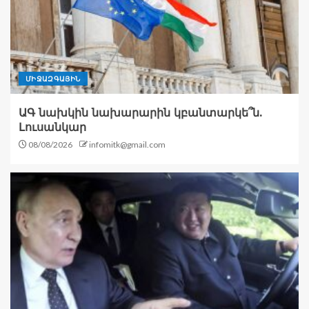
ՄԻՋԱԶԳԱՅԻՆ
ԱԳ նախկին նախարարին կբանտարկե՞ն.
Լուսանկար
08/08/2026
infomitk@gmail.com