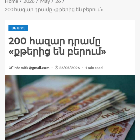
Home
2026
May
26
200 հազար դրամը «քթերից են բերում»
ՄԱՄՈՒԼ
200 հազար դրամը
«քթերից են բերում»
infomitk@gmail.com
26/05/2026
1 min read