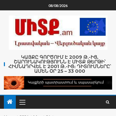
08/08/2026
ԿԱՅՔԸ ԳՈՐԾՈՒՄ Է 2009 Թ․-ԻՑ,
ՇԱՐՈՒՆԱԿՈՒԹՅՈՒՆՆ Է ՄԻՏՔ ԹԵՐԹԻ՝
ՀԻՄՆԱԴՐՎԵԼ Է 2001 Թ․-ԻՑ։ ԴԻՏՈՒՄՆԵՐԸ՝
ԱՄԵՆ ՕՐ 25 – 33 000