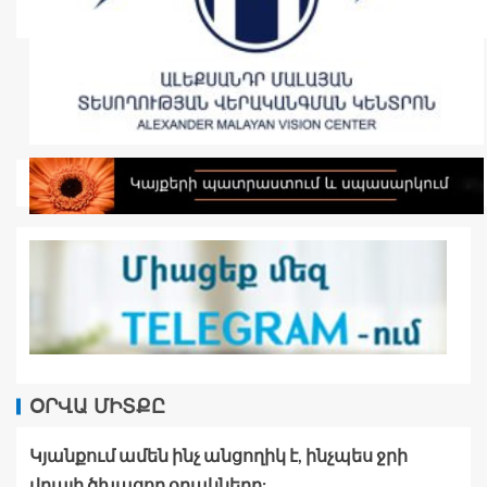
ՕՐՎԱ ՄԻՏՔԸ
Կյանքում ամեն ինչ անցողիկ է, ինչպես ջրի
վրայի ծխացող օղակները: