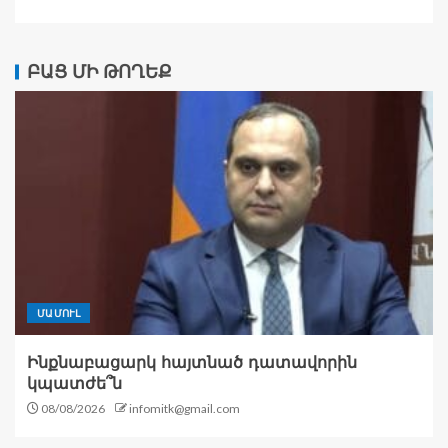
ԲԱՑ ՄԻ ԹՈՂԵՔ
ՄԱՄՈՒԼ
Ինքնաբացարկ հայտնած դատավորին
կպատժե՞ն
08/08/2026
infomitk@gmail.com