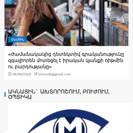
ՄԱՄՈՒԼ
«Ժամանակակից դետեկտիվ գրականությունը
զգալիորեն մոտեցել է իրական կյանքի ռիթմին
ու բարդությանը»
08/08/2026
infomitk@gmail.com
ԱԿՆԱՅԻՆ` ԱԽՏՈՐՈՇՈՒՄ, ԲՈՒԺՈՒՄ,
ՕՊՏԻԿԱ