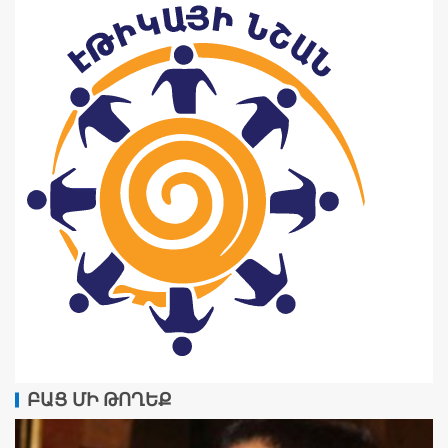
ԲԱՑ ՄԻ ԹՈՂԵՔ