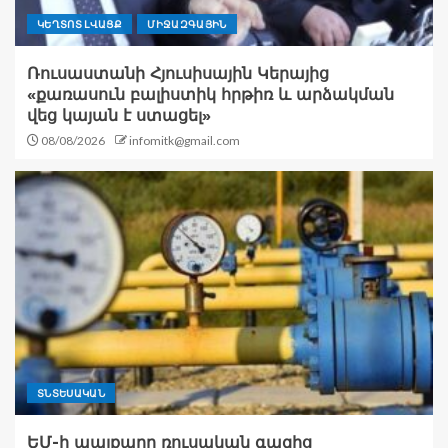
ԿԵՂՏՈՏ ԼՎԱՑՔ
ՄԻՋԱԶԳԱՅԻՆ
Ռուսաստանի Հյուսիսային Կերայից
«քառասուն բալիստիկ հրթիռ և արձակման
վեց կայան է ստացել»
08/08/2026
infomitk@gmail.com
ՏՆՏԵՍԱԿԱՆ
ԵՄ-ի պայքարը ռուսական գազից