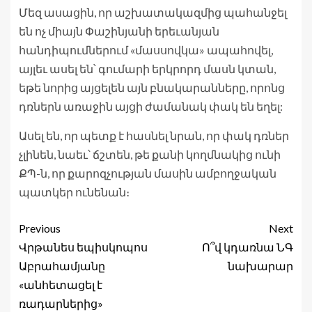
Մեզ ասացին, որ աշխատակազմից պահանջել
են ոչ միայն Փաշինյանի երեւանյան
հանդիպումներում «մասսովկա» ապահովել,
այլեւ ասել են՝ գումարի երկրորդ մասն կտան,
եթե նորից այցելեն այն բնակարանները, որոնց
դռներն առաջին այցի ժամանակ փակ են եղել:
Ասել են, որ պետք է հասնել նրան, որ փակ դռներ
չլինեն, նաեւ՝ ճշտեն, թե քանի կողմնակից ունի
ՔՊ-ն, որ քարոզչության մասին ամբողջական
պատկեր ունենան։
Previous
Next
Վրթանես եպիսկոպոս
Ո՞վ կդառնա ՆԳ
Աբրահամյանը
նախարար
«անհետացել է
ռադարներից»