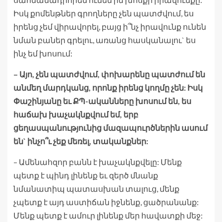
Իսկ քոմենթներ գրողները չեն պատժվում, ես
իրենց չեմ վիրավորել, բայց ի՞նչ իրավունք ունեն
նման բաներ գրելու, առանց հասկանալու` ես
ինչ եմ խոսում:
– Այո, չեն պատժվում, փոխարենը պատժում են
անմեղ մարդկանց, որոնք իրենց կողմը չեն: Իսկ
Փաշինյանը եւ ՔՊ-ականները խոսում են, ես
հաճախ խաչակնքվում եմ, երբ
ցեղասպանությունից մազապուրծներին ասում
են` ինչո՞ւ չեք մեռել, տականքներ:
– Ամենահզոր բանն է խաչակնքվելը: Մենք
պետք է պինդ լինենք եւ զերծ մնանք
նմանատիպ պատասխան տալուց, մենք
չպետք է այդ աստիճան իջնենք, ցածրանանք:
Մենք պետք է ամուր լինենք մեր հավատքի մեջ: