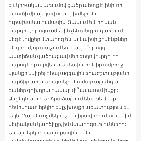
ե՛ւ կրթական առումով ցածր պետք է լինի, որ
մտածի միայն լավ ուտել-խմելու եւ
ուրախանալու մասին: Ցավում եմ, որ կան
մարդիկ, որ այս ամենին չեն անդրադառնում,
մեզ էլ, ովքեր մտահոգ են, այնպիսի քոմենթներ
են գրում, որ ապշում ես: Լավ, ե՞րբ այդ
աստիճան ցածրացավ մեր ժողովուրդը, որ
կարող է իր արվեստագետին, որն իր ամբողջ
կյանքը նվիրել է հայ ազգային երաժշտությանը,
կարծիք արտահայտելու համար այլանդակ
բաներ գրի, դրա համար չի՞ ամաչում ինքը:
Անընդհատ բարձրաձայնում ենք, թե մենք
դեմոկրատ երկիր ենք, խոսքի ազատություն եւ
այլն: Բայց ես ոչ մեկին չեմ վիրավորում, ունեմ իմ
սեփական կարծիքը, իմ մտահոգությունները:
Ես այս երկրի քաղաքացին եմ եւ
սահմանադրորեն ունեմ իմ խոսքի իրավունքը: