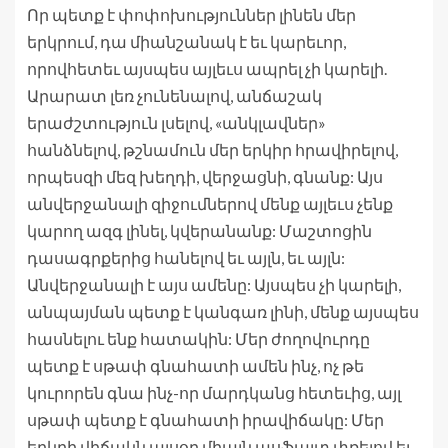
Որ պետք է փոփոխություններ լինեն մեր
երկրում, դա միանշանակ է եւ կարեւոր,
որովհետեւ այսպես այլեւս ապրել չի կարելի.
Արարատ լեռ չունենալով, անճաշակ
երաժշտություն լսելով, «անկլավներ»
հանձնելով, թշնամուն մեր երկիր հրավիրելով,
որպեսզի մեզ խեղդի, վերջացնի, գնանք: Այս
անվերջանալի զիջումներով մենք այլեւս չենք
կարող ազգ լինել, կվերանանք: Մաշտոցին
դասագրքերից հանելով եւ այլն, եւ այլն:
Անվերջանալի է այս ամենը: Այսպես չի կարելի,
անպայման պետք է կանգառ լինի, մենք այսպես
հասնելու ենք հատակին: Մեր ժողովուրդը
պետք է սթափ գնահատի ամեն ինչ, ոչ թե
կուրորեն գնա ինչ-որ մարդկանց հետեւից, այլ
սթափ պետք է գնահատի իրավիճակը: Մեր
երկրի վիճակն այսօր միայն ասֆալտ փռելով եւ