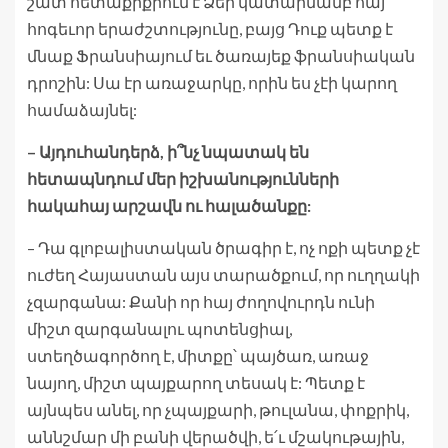
շատ հետաքրքրում է Ձեր կատարմամբ հայ
հոգեւոր երաժշտությունը, բայց Դուք պետք է
մնաք Ֆրանսիայում եւ ծառայեք ֆրանսիական
դրոշին: Սա էր առաջարկը, որին ես չէի կարող
համաձայնել:
– Այդուհանդերձ, ի՞նչ նպատակ են
հետապնդում մեր իշխանությունների
հակահայ արշավն ու հալածանքը:
– Դա գլոբալիստական ծրագիր է, ոչ ոքի պետք չէ
ուժեղ Հայաստան այս տարածքում, որ ուղղակի
չզարգանա: Քանի որ հայ ժողովուրդն ունի
միշտ զարգանալու պոտենցիալ,
ստեղծագործող է, միտքը՝ պայծառ, առաջ
նայող, միշտ պայքարող տեսակ է: Պետք է
այնպես անել, որ չպայքարի, թուլանա, փոքրիկ,
աննշմար մի բանի վերածվի, ե՛ւ մշակութային,