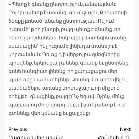
– Պետք է գնանք ընտրություն, անպայման:
Բոլորս պետք է առանց տրտնջալու, Քրիստոսի
ձեռքը բռնած՝ գնանք ընտրության: Ով ում
ուզում է՝ թող ընտրի, բայց պետք է գնանք, որ
հետո չփոշմանենք: Իսկ ովքեր նստեցին տանը
եւ ասացին` ինչ ուզում է լինի, դա տանելու է
կործանման: Պետք է, ի վերջո, բազմոցներից
պոկվենք, երկու քայլ անենք, գնանք եւ ընտրենք,
գոնե հանգիստ լինենք, որ քաղաքացու մեր
պարտքը կատարել ենք: Առանց մտահոգվելու,
կասկածելու, առանց տրտնջալու, որ միշտ է
եղել, թե` գնացինք, բայց ի՞նչ եղավ: Ոչինչ, մենք
պայքարող ժողովուրդ ենք, միշտ էլ պետք է ուժ
գտնենք, վեր կենանք եւ քայլենք:
Previous
Next
Բագրատ Սրբազանը
Հունիսի 7-ին