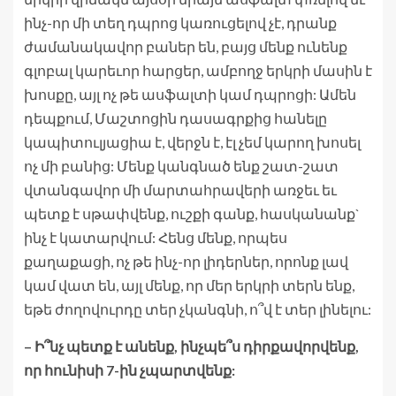
ինչ-որ մի տեղ դպրոց կառուցելով չէ, դրանք
ժամանակավոր բաներ են, բայց մենք ունենք
գլոբալ կարեւոր հարցեր, ամբողջ երկրի մասին է
խոսքը, այլ ոչ թե ասֆալտի կամ դպրոցի: Ամեն
դեպքում, Մաշտոցին դասագրքից հանելը
կապիտուլյացիա է, վերջն է, էլ չեմ կարող խոսել
ոչ մի բանից: Մենք կանգնած ենք շատ-շատ
վտանգավոր մի մարտահրավերի առջեւ եւ
պետք է սթափվենք, ուշքի գանք, հասկանանք`
ինչ է կատարվում: Հենց մենք, որպես
քաղաքացի, ոչ թե ինչ-որ լիդերներ, որոնք լավ
կամ վատ են, այլ մենք, որ մեր երկրի տերն ենք,
եթե ժողովուրդը տեր չկանգնի, ո՞վ է տեր լինելու:
– Ի՞նչ պետք է անենք, ինչպե՞ս դիրքավորվենք,
որ հունիսի 7-ին չպարտվենք: