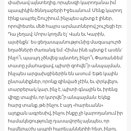
փախավ այնտեղից, որպեսզի կարողանա իմ
պապիկին ծննդաբերի Իջեւանում: Մենք կարող
էինք ապրել Շուշիում, ինչպես պետք է լիներ,
որովհետեւ մեծ հայրս արմատներով շուշեցի էր:
Դա չեղավ: Մորս կողմն էլ` Վան եւ Կարին,
այսինքն` ես ցեղասպանությունից մազապուրծ
եղածների ժառանգ եմ: Հիմա ինձ պետք է ասեն`
ինչո՞ւ պապդ չծնվեց այնտեղ, ինչո՞ւ Փառանձեմ
տատը չմահացավ, պիտի զոհվե՞ր անպայման,
ինչպես արցախցիներին են ասում: Եթե կային
ընտանիքներ, որոնք զինված չէին, եւ փրկվելու
տարբերակ կար, ինչ է, պիտի գնային եւ իրենց
վիզը տային, որ կտրվե՞ր անպայման: Եկեք
հարց տանք, թե ինչու է այդ «հարեւանն»
այդքան ագրեսիվ, ինչու ինքը չի կարողանում իր
համակեցությունը դասավորել այնպես, որ
համերաշխ ապրի հարեւաններիի հետ, ինչու