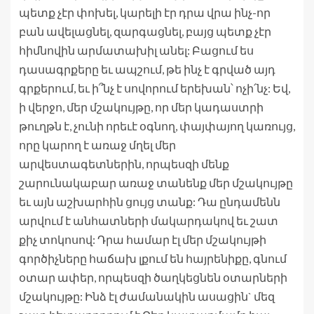
պետք չէր փոխել, կարելի էր դրա վրա ինչ-որ
բան ավելացնել, զարգացնել, բայց պետք չէր
հիմնովին արմատախիլ անել: Բացում ես
դասագրքերը եւ ապշում, թե ինչ է գրված այդ
գրքերում, եւ ի՞նչ է սովորում երեխան՝ ոչի՛նչ: Եվ,
ի վերջո, մեր մշակույթը, որ մեր կադաստրի
թուղթն է, չունի որեւէ օգնող, փայփայող կառույց,
որը կարող է առաջ մղել մեր
արվեստագետներին, որպեսզի մենք
շարունակաբար առաջ տանենք մեր մշակույթը
եւ այն աշխարհին ցույց տանք: Դա ընդամենն
արվում է անհատների մակարդակով եւ շատ
քիչ տոկոսով: Դրա համար էլ մեր մշակույթի
գործիչները հաճախ լքում են հայրենիքը, գնում
օտար ափեր, որպեսզի ծաղկեցնեն օտարների
մշակույթը: Ինձ էլ ժամանակին ասացին` մեզ