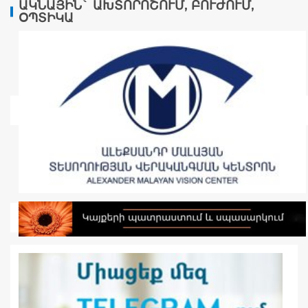
ԱԿՆԱՅԻՆ` ԱԽՏՈՐՈՇՈՒՄ, ԲՈՒԺՈՒՄ,
ՕՊՏԻԿԱ