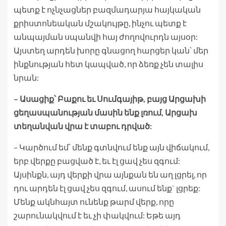
պետք է ոչնչացներ բազմադարյա հայկական
քրիստոնեական մշակույթը, ինչու պետք է
անպայման սպանվի հայ ժողովուրդն այսօր:
Այստեղ արդեն խորը գնացող հարցեր կան՝ մեր
ինքնության հետ կապված, որ ձեռք չեն տալիս
նրան:
– Ասացիք՝ Բաքու եւ Սումգայիթ, բայց Արցախի
ցեղասպանության մասին ենք լռում, Արցախ
տեղանվան վրա է տաբու դրված:
– Կարծում եմ՝ մենք գտնվում ենք այն վիճակում,
երբ վերքը բացված է, եւ էլ ցավ չես զգում:
Այսինքն, այդ վերքի վրա այնքան են աղ լցրել, որ
դու արդեն էլ ցավ չես զգում, ասում ենք` լցրեք:
Մենք ակնհայտ ունենք թարմ վերք, որը
շարունակվում է եւ չի փակվում: Եթե այդ