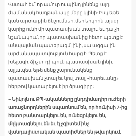
Վստահ եմ՝ որ ամուր ու պինդ լինենք, այդ
ժամանակ հաղթանակը մերը կլինի: Իսկ եթե
կան արտաքին ճնշումներ, մեր երկիրն այսօր
կարիք ունի մի պատասխան տալու, եւ դա չի
նշանակում, որ պատասխանից հետո պետք է
անպայման պատերազմ լինի, սա ազգային
արժանապատվություն հարց է: Պետք է
խելացի, ճիշտ, դիպուկ պատասխան լինի,
այլապես, եթե մենք շարունակենք
պատասխան չտալ եւ կուլ տալ, «հարեւանը»
հերթով կատարելու է իր ծրագիրը:
– Նիկոլն ու ՔՊ-ականները ընդդիմադիր ուժերի
առաջնորդներին սպառնում են, որ հունիսի 7-ից
հետո բանտարկելու են, ունեզրկելու են,
մղկտացնելու են եւ էլ չգիտեմ ինչ
վանդալիստական պատիժներ են թվարկում,