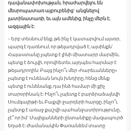
դավանափոխության, հրաժարվելու են
մեսրոպատառ այբուբենից` անցնելով
լատինատառի, եւ այն ամենից, ինչը մերն է,
ազգային է:
– Երբ տեսնում ենք, թե ինչ է կատարվում այսօր,
պարզ է դառնում, որ թելադրված է, այսինքն՝
Հայաստանը չպետք է լինի միատարր մարմին,
պետք է ձուլվի, որովհետեւ այդպես հարմար է
թելադրողին: Բայց ինչո՞ւ մեր «հարեւանները»
չպետք է ունենան նույն խնդիրը, հենց մենք
պետք է ունենանք, դա ինձ համար մի քիչ
տարօրինակ է: Ինչո՞ւ չպետք է բարձրաձայնվի
Սումգայիթի եւ Բաքվի ջարդերի հարցը, ինչո՞ւ
չպետք է առաջ քաշվի պահանջատիրությունը,
չէ՞ որ իմ` Մայիլյանների ընտանիքը մազապուրծ
եղած է: Ժամանակին Փառանձեմ տատը