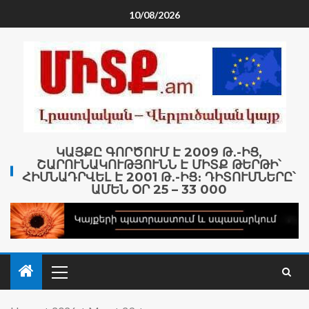
10/08/2026
ԿԱՅՔԸ ԳՈՐԾՈՒՄ Է 2009 Թ․-ԻՑ,
ՇԱՐՈՒՆԱԿՈՒԹՅՈՒՆՆ Է ՄԻՏՔ ԹԵՐԹԻ՝
ՀԻՄՆԱԴՐՎԵԼ Է 2001 Թ․-ԻՑ։ ԴԻՏՈՒՄՆԵՐԸ՝
ԱՄԵՆ ՕՐ 25 – 33 000