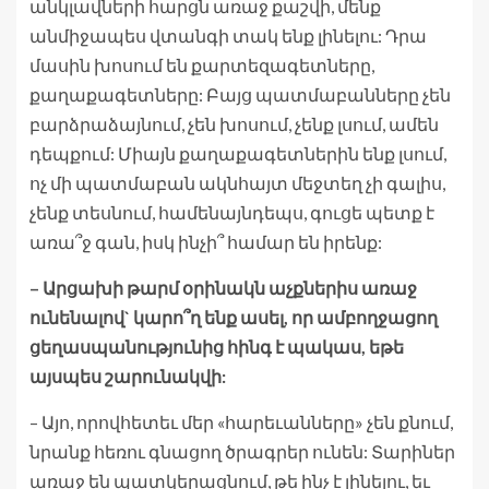
անկլավների հարցն առաջ քաշվի, մենք
անմիջապես վտանգի տակ ենք լինելու: Դրա
մասին խոսում են քարտեզագետները,
քաղաքագետները: Բայց պատմաբանները չեն
բարձրաձայնում, չեն խոսում, չենք լսում, ամեն
դեպքում: Միայն քաղաքագետներին ենք լսում,
ոչ մի պատմաբան ակնհայտ մեջտեղ չի գալիս,
չենք տեսնում, համենայնդեպս, գուցե պետք է
առա՞ջ գան, իսկ ինչի՞ համար են իրենք:
– Արցախի թարմ օրինակն աչքներիս առաջ
ունենալով` կարո՞ղ ենք ասել, որ ամբողջացող
ցեղասպանությունից հինգ է պակաս, եթե
այսպես շարունակվի:
– Այո, որովհետեւ մեր «հարեւանները» չեն քնում,
նրանք հեռու գնացող ծրագրեր ունեն: Տարիներ
առաջ են պատկերացնում, թե ինչ է լինելու, եւ