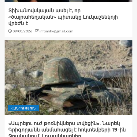
Տիխանովսկայան ասել է, որ
«ծայրահեղական» պիտակը Լուկաշենկոյի
վրեժն է
09/08/2026
infomitk@gmail.com
ՀԱՆՐՈՒԹՅՈՒՆ
«Ապրելու ուժ թոռնիկներս տվեցին». Նարեկ
Գրիգորյանն անմահացել է հոկտեմբերի 19-ին
Ջրականում. Լուսանկարներ