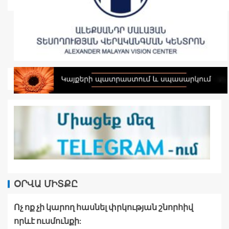
ՕՐՎԱ ՄԻՏՔԸ
Ոչ ոք չի կարող հասնել փրկության շնորհիվ
որևէ ուսմունքի: