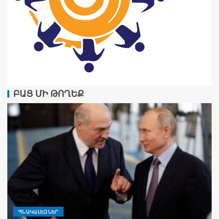
ԲԱՑ ՄԻ ԹՈՂԵՔ
ՊՆԱԿԱԼԵԶՆԵՐ