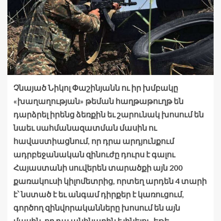
Չնայած Նիկոլ Փաշինյանն ու իր խմբակը
«խաղաղության» թեման հաղթաթուղթ են
դարձրել իրենց ձեռքին եւ շարունակ խոսում են
նաեւ սահմանազատման մասին ու
հավաստիացնում, որ դրա արդյունքում
ադրբեջանական զինուժը դուրս է գալու
Հայաստանի սուվերեն տարածքի այն 200
քառակուսի կիլոմետրից, որտեղ արդեն 4 տարի
է՝ նստած է եւ անգամ դիրքեր է կառուցում,
գործող զինվորականները խոսում են այն
մասին, որ դա անհնարին է լինելու, եթե