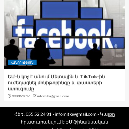
ՀԱՆՐՈՒԹՅՈՒՆ
ԵՄ-ն կոչ է անում Մետային և TikTok-ին
ուժեղացնել մոնիթորինգը և փաստերի
ստուգումը
09/08/2026
infomitk@gmail.com
Հեռ․ 055 52 24 81 - infomitk@gmail.com - Կայքը
հրատարակվում է ԵՄ ֆինանսական