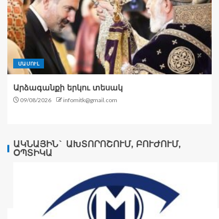
ՄԱՄՈՒԼ
Արձագանքի երկու տեսակ
09/08/2026
infomitk@gmail.com
ԱԿՆԱՅԻՆ` ԱԽՏՈՐՈՇՈՒՄ, ԲՈՒԺՈՒՄ,
ՕՊՏԻԿԱ