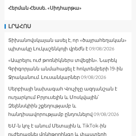
Հերման Հեսսե․ «Սիդհարթա»
ԼՐԱՀՈՍ
Տիխանովսկայան ասել է, որ «ծայրահեղական»
09/08/2026
պիտակը Լուկաշենկոյի վրեժն է
«Ապրելու ուժ թոռնիկներս տվեցին». Նարեկ
Գրիգորյանն անմահացել է հոկտեմբերի 19-ին
09/08/2026
Ջրականում. Լուսանկարներ
Սերբիայի նախագահ Վուչիչը ազդանշան է
ուղարկում Բրյուսելին և Մոսկվային՝
Զելենսկիին շքեղությամբ և
09/08/2026
հանդիսավորությամբ ընդունելով
ԵՄ-ն կոչ է անում Մետային և TikTok-ին
ուժեղացնել մոնիթորինգը և փաստերի