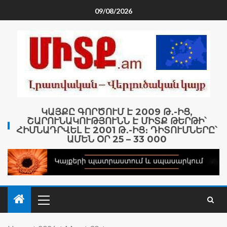
09/08/2026
ԿԱՅՔԸ ԳՈՐԾՈՒՄ Է 2009 Թ․-ԻՑ,
ՇԱՐՈՒՆԱԿՈՒԹՅՈՒՆՆ Է ՄԻՏՔ ԹԵՐԹԻ՝
ՀԻՄՆԱԴՐՎԵԼ Է 2001 Թ․-ԻՑ։ ԴԻՏՈՒՄՆԵՐԸ՝
ԱՄԵՆ ՕՐ 25 – 33 000