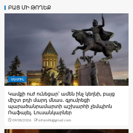
ԲԱՑ ՄԻ ԹՈՂԵՔ
ՄԱՄՈՒԼ
Կամքի ուժ ունեցար՝ ամեն ինչ կեղնի, բայց
միշտ բդի մարդ մնաս․ գյումրեցի
պարածանրամարտի աշխարհի չեմպիոն
Ռաֆայել․ Լուսանկարներ
09/08/2026
infomitk@gmail.com