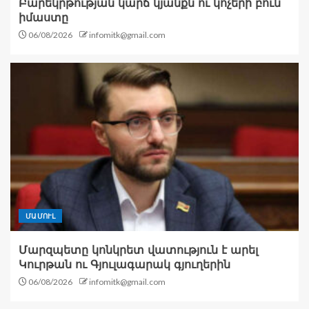
Բարեկրթության կարճ կյանքն ու կոչերի բուն
իմաստը
06/08/2026
infomitk@gmail.com
ՄԱՄՈՒԼ
Մարզպետը կոնկրետ վատություն է արել
Կուրթան ու Գյուլագարակ գյուղերին
06/08/2026
infomitk@gmail.com