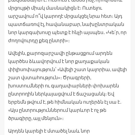
մրցույթի միակ մասնակիցն է։ Ուտելու
արշավում ո՞վ կարողէ մրցակցել նրա հետ։ Այդ
պատճառով էլ, հավանաբար, նախընտրական
նոր կարգախոսը պետք է հնչի այսպես․ «Կե՛ր, որ
ժողովուրդը քեզ ընտրի»։
Ավելին, քարոզարշավի ընթացքում արդեն
կարծես ձևավորվում է նոր քաղաքական
փիլիսոփայություն՝ «Ավելի շատ կալորիա, ավելի
շատ վստահություն»։ Ծրագրերի,
խոստումների ու գաղափարների փոխարեն
ընտրողին ներկայացվում է ճաշացանկ։ Եվ
երբեմն թվում է, թե հիմնական ուղերձն էլ սա է․
«Այս ընտրություններում կարևոր է ոչ թե
ծրագիրը, այլ մենյուն»։
Արդեն կարելի է մտածել նաև նոր