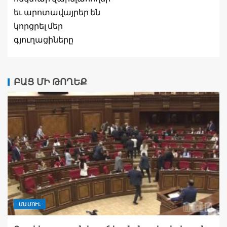
եւ արոտավայրեր են
կորցրել մեր
գյուղացիները
ԲԱՑ ՄԻ ԹՈՂԵՔ
ՄԱՄՈՒԼ