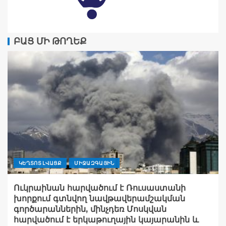
ԲԱՑ ՄԻ ԹՈՂԵՔ
ԿԵՂՏՈՏ ԼՎԱՑՔ
ՄԻՋԱԶԳԱՅԻՆ
Ուկրաինան հարվածում է Ռուսաստանի
խորքում գտնվող նավթավերամշակման
գործարաններին, մինչդեռ Մոսկվան
հարվածում է երկաթուղային կայարանին և