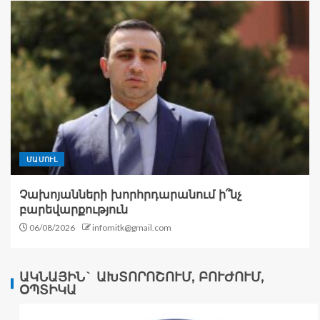
ՄԱՄՈՒԼ
Չախոյանների խորհրդարանում ի՞նչ
բարեվարքություն
06/08/2026
infomitk@gmail.com
ԱԿՆԱՅԻՆ` ԱԽՏՈՐՈՇՈՒՄ, ԲՈՒԺՈՒՄ,
ՕՊՏԻԿԱ