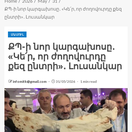
Home
2026
May
31
ՔՊ-ի նոր կարգախոսը․ «Կե՛ր, որ ժողովուրդը քեզ
ընտրի»․ Լուսանկար
ՄԱՄՈՒԼ
ՔՊ-ի նոր կարգախոսը․
«Կե՛ր, որ ժողովուրդը
քեզ ընտրի»․ Լուսանկար
infomitk@gmail.com
31/05/2026
1 min read