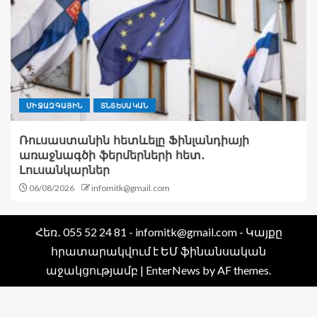
ՄԻՋԱԶԳԱՅԻՆ
ՏՆՏԵՍԱԿԱՆ
Ռուսաստանին հետևելը Ֆինլանդիայի
առաջնագծի ֆերմերների հետ․
Լուսանկարներ
06/08/2026
infomitk@gmail.com
Հեռ․ 055 52 24 81 - infomitk@gmail.com - Կայքը
հրատարակվում է ԵՄ ֆինանսական
աջակցությամբ
|
EnterNews
by AF themes.