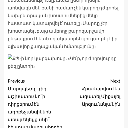
առնվազն մեկ բանի համար չեն կարող դժգոհել․
նախընտրական խոստումներից մեկը
հաստատ կատարվել է՝ ուտելը։ Մարդը չէր
խոստացել , բայց ամբողջ քարոզարշավի
ընթացքում հետևողականորեն ցուցադրել է իր
գլխավոր քաղաքական հմտությունը։
Previous
Next
Մարզպետը գիդ է
Հրաժարվում են
աշխատում. ո՞ր
ազատել Միքայել
դիրքերում են
Արզումանյանին
ադրբեջանցիներն
առաջ եկել, քանի՞
հեկտար վարելահողեր