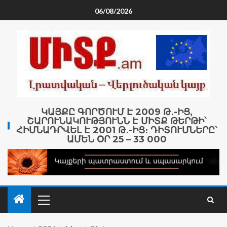
06/08/2026
ԿԱՅՔԸ ԳՈՐԾՈՒՄ Է 2009 Թ․-ԻՑ,
ՇԱՐՈՒՆԱԿՈՒԹՅՈՒՆՆ Է ՄԻՏՔ ԹԵՐԹԻ՝
ՀԻՄՆԱԴՐՎԵԼ Է 2001 Թ․-ԻՑ։ ԴԻՏՈՒՄՆԵՐԸ՝
ԱՄԵՆ ՕՐ 25 – 33 000