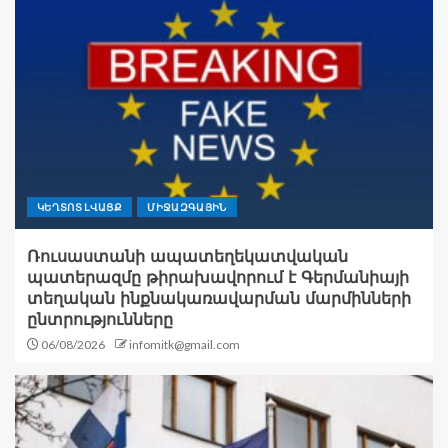
ԿԵՂՏՈՏ ԼՎԱՑՔ
ՄԻՋԱԶԳԱՅԻՆ
Ռուսաստանի ապատեղեկատվական
պատերազմը թիրախավորում է Գերմանիայի
տեղական ինքնակառավարման մարմինների
ընտրությունները
06/08/2026
infomitk@gmail.com