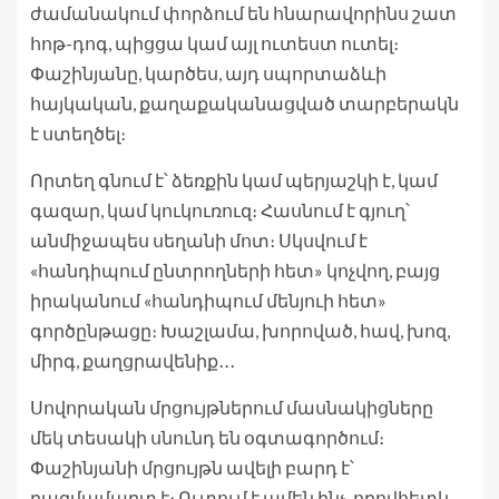
ժամանակում փորձում են հնարավորինս շատ
հոթ-դոգ, պիցցա կամ այլ ուտեստ ուտել։
Փաշինյանը, կարծես, այդ սպորտաձևի
հայկական, քաղաքականացված տարբերակն
է ստեղծել։
Որտեղ գնում է՝ ձեռքին կամ պերյաշկի է, կամ
գազար, կամ կուկուռուզ։ Հասնում է գյուղ՝
անմիջապես սեղանի մոտ։ Սկսվում է
«հանդիպում ընտրողների հետ» կոչվող, բայց
իրականում «հանդիպում մենյուի հետ»
գործընթացը։ Խաշլամա, խորոված, հավ, խոզ,
միրգ, քաղցրավենիք․․․
Սովորական մրցույթներում մասնակիցները
մեկ տեսակի սնունդ են օգտագործում։
Փաշինյանի մրցույթն ավելի բարդ է՝
բազմամարտ է։ Ուտում է ամեն ինչ, որովհետև