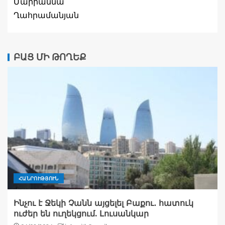
Մարիաննա
Ղահրամանյան
ԲԱՑ ՄԻ ԹՈՂԵՔ
ՀԱՆՐՈՒԹՅՈՒՆ
Ինչու է Ջեկի Չանն այցելել Բաքու․ հատուկ
ուժեր են ուղեկցում. Լուսանկար