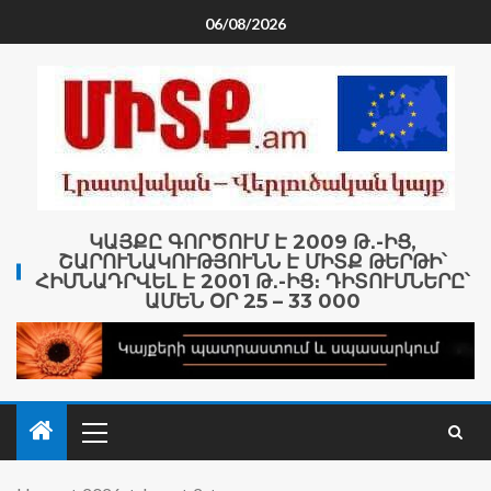
06/08/2026
ԿԱՅՔԸ ԳՈՐԾՈՒՄ Է 2009 Թ․-ԻՑ,
ՇԱՐՈՒՆԱԿՈՒԹՅՈՒՆՆ Է ՄԻՏՔ ԹԵՐԹԻ՝
ՀԻՄՆԱԴՐՎԵԼ Է 2001 Թ․-ԻՑ։ ԴԻՏՈՒՄՆԵՐԸ՝
ԱՄԵՆ ՕՐ 25 – 33 000