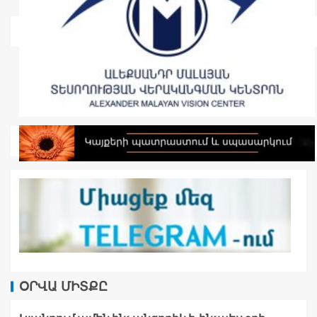
ՕՐՎԱ ՄԻՏՔԸ