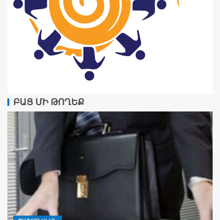
ԲԱՑ ՄԻ ԹՈՂԵՔ