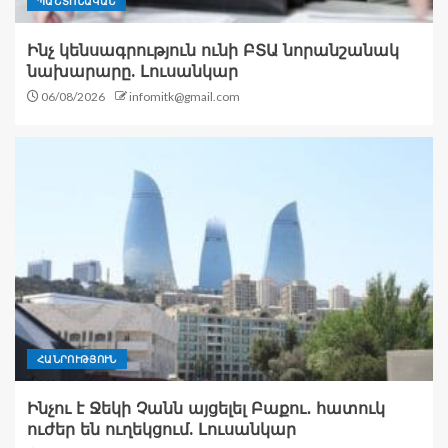
ՊԱՇՏՈՆԱԿԱՆ
Ինչ կենսագրություն ունի ԲՏԱ նորանշանակ
նախարարը. Լուսանկար
06/08/2026
infomitk@gmail.com
ՀԱՆՐՈՒԹՅՈՒՆ
Ինչու է Ջեկի Չանն այցելել Բաքու․ հատուկ
ուժեր են ուղեկցում. Լուսանկար