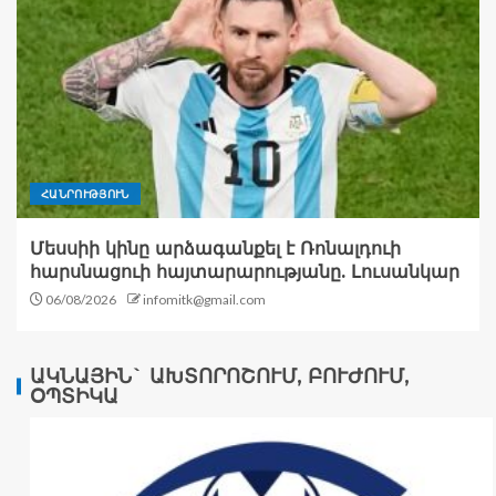
ՀԱՆՐՈՒԹՅՈՒՆ
Մեսսիի կինը արձագանքել է Ռոնալդուի
հարսնացուի հայտարարությանը. Լուսանկար
06/08/2026
infomitk@gmail.com
ԱԿՆԱՅԻՆ` ԱԽՏՈՐՈՇՈՒՄ, ԲՈՒԺՈՒՄ,
ՕՊՏԻԿԱ