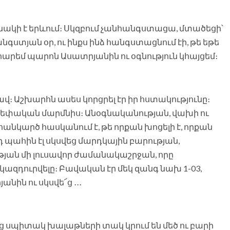
կնակի է երևում։ Սկզբում չանհանգստացա, մտածեցի՝
անգստյան օր, ու ինքս ինձ հանգստացնում էի, թե եթե
արեմ պարոն Ասատրյանին ու օգնություն կհայցեմ։
։ Աշխարհն ասես կորցրել էր իր հստակությունը։
՛չ սեփական մարմնիս։ Անօգնականության, վախի ու
հանկարծ հասկանում է, թե որքան խոցելի է, որքան
դ պահին էլ սկսվեց մարդկային բարության,
յան մի լուսավոր ժամանակաշրջան, որը
ք կազդուրվելը։ Բավական էր մեկ զանգ նախ 1-03,
ին ու սկսվե՜ց ․․․
նց սպիտակ խալաթների տակ կրում են մեծ ու բարի