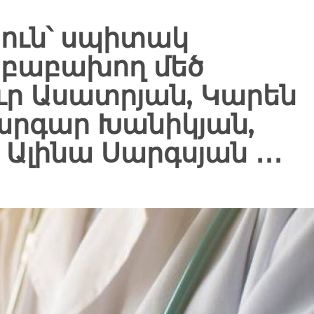
ուն՝ սպիտակ
 բաբախող մեծ
ւր Ասատրյան, Կարեն
րգար Խանիկյան,
Ալինա Սարգսյան ․․․