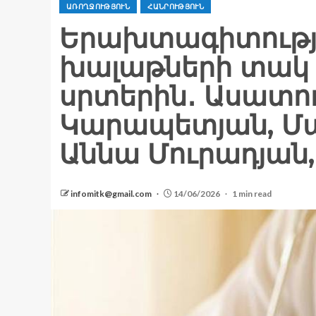
ԱՌՈՂՋՈՒԹՅՈՒՆ
ՀԱՆՐՈՒԹՅՈՒՆ
Երախտագիտությ
խալաթների տակ
սրտերին․ Ասատո
Կարապետյան, Մա
Աննա Մուրադյան, 
infomitk@gmail.com
14/06/2026
1 min read