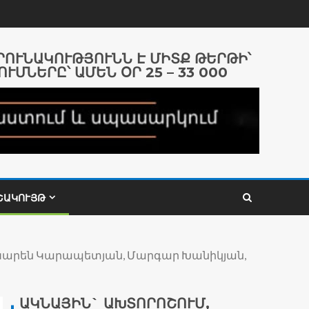
ԱՐՈՒՆԱԿՈՒԹՅՈՒՆՆ Է ՄԻՏՔ ԹԵՐԹԻ՝
ՈՒՄՆԵՐԸ՝ ԱՄԵՆ ՕՐ 25 – 33 000
ՇԱԿՈՒՅԹ
Կարեն Կարապետյան, Մարգար Խանիկյան,
ԱԿՆԱՅԻՆ` ԱԽՏՈՐՈՇՈՒՄ,