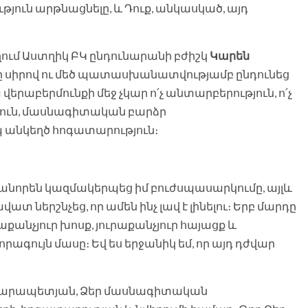
յուն արթնացնելը, և Դուք, անկասկած, այդ
ղում Աստղիկ ԲԿ ընդունարանի բժիշկ
Կարեն
րը սիրով ու մեծ պատասխանատվությամբ ընդունեց
ա վերաբերմունքի մեջ չկար ո՛չ անտարբերություն, ո՛չ
յուն, մասնագիտական բարձր
 անկեղծ հոգատարություն։
անորեն կազմակերպեց իմ բուժսպասարկումը, այլև
ատ ներշնչեց, որ ամեն ինչ լավ է լինելու։ Երբ մարդը
աքանչյուր խոսք, յուրաքանչյուր հայացք և
ագույն մասը։ Եվ ես երջանիկ եմ, որ այդ դժվար
ն Կարապետյան, Ձեր մասնագիտական