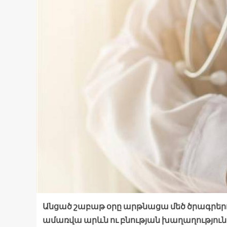
Անցած շաբաթ օրը արթնացա մեծ ծրագրերո
ամառվա արևն ու բնության խաղաղությունը։