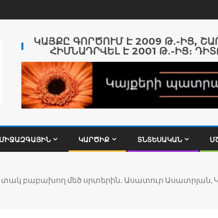
ԿԱՅՔԸ ԳՈՐԾՈՒՄ Է 2009 Թ․-ԻՑ, Շ
ՀԻՄՆԱԴՐՎԵԼ Է 2001 Թ․-ԻՑ։ ԴԻՏ
ՄԻՋԱԶԳԱՅԻՆ
ԿԱՐԾԻՔ
ՏՆՏԵՍԱԿԱՆ
Մ
տակ բաբախող մեծ սրտերին․ Ասատուր Ասատրյան, 