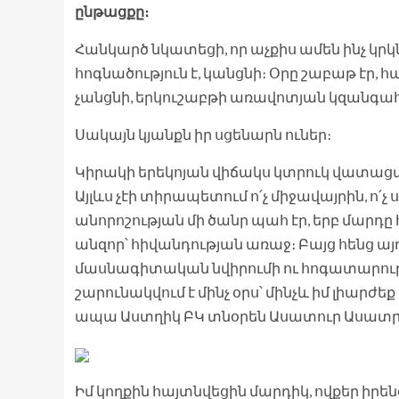
ընթացքը։
Հանկարծ նկատեցի, որ աչքիս ամեն ինչ կր
հոգնածություն է, կանցնի։ Օրը շաբաթ էր, հ
չանցնի, երկուշաբթի առավոտյան կզանգահ
Սակայն կյանքն իր սցենարն ուներ։
Կիրակի երեկոյան վիճակս կտրուկ վատացավ
Այլևս չէի տիրապետում ո՛չ միջավայրին, ո
անորոշության մի ծանր պահ էր, երբ մարդը 
անզոր՝ հիվանդության առաջ։ Բայց հենց այ
մասնագիտական նվիրումի ու հոգատարութ
շարունակվում է մինչ օրս՝ մինչև իմ լիարժե
ապա Աստղիկ ԲԿ տնօրեն Ասատուր Ասատրյան
Իմ կողքին հայտնվեցին մարդիկ, ովքեր իրե