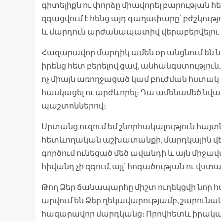
գիտելիքն ու փորձը միավորել բարության 
զգացվում է հենց այդ գաղափարը՝ բժշկություն
և մարդուն արժանապատիվ վերաբերվելու 
Հազարավոր մարդիկ ամեն օր անցնում են 
իրենց հետ բերելով ցավ, անհանգստություն,
ոչ միայն առողջացած կամ բուժման հստակ ճա
հասկացել ու արժևորել։ Դա ամենամեծ նվաճու
պաշտոններով։
Սրտանց ուզում եմ շնորհակալություն հայ
հետևողական աշխատանքի, մարդկային վ
գործում ունեցած մեծ ավանդի և այն միջավ
հիվանդ չի զգում, այլ՝ հոգածության ու վ
Թող Ձեր ճանապարհը միշտ ուղեկցվի նոր հաջ
արվում են Ձեր ղեկավարությամբ, շարունակ
հազարավոր մարդկանց։ Որովհետև իրական մե