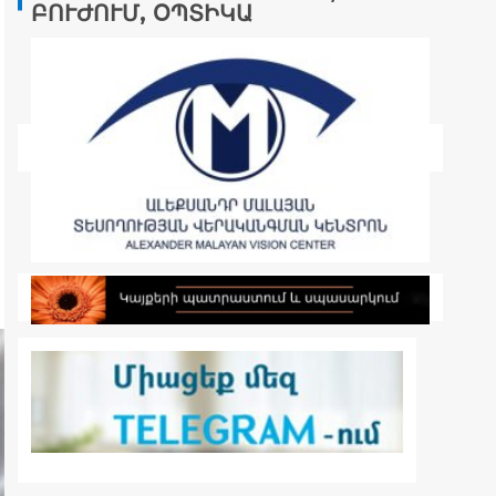
ԲՈՒԺՈՒՄ, ՕՊՏԻԿԱ