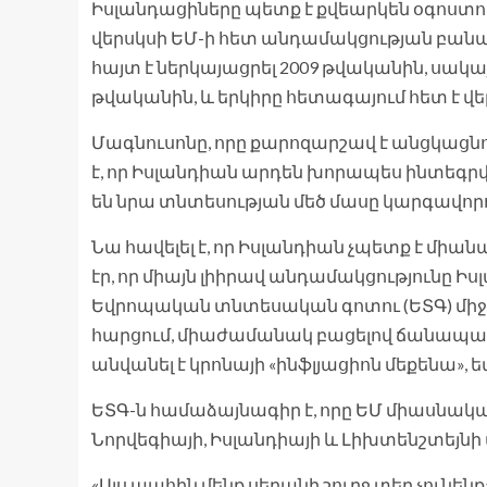
Իսլանդացիները պետք է քվեարկեն օգոստոսի 
վերսկսի ԵՄ-ի հետ անդամակցության բանա
հայտ է ներկայացրել 2009 թվականին, սակայ
թվականին, և երկիրը հետագայում հետ է վեր
Մագնուսոնը, որը քարոզարշավ է անցկացնո
է, որ Իսլանդիան արդեն խորապես ինտեգրված 
են նրա տնտեսության մեծ մասը կարգավոր
Նա հավելել է, որ Իսլանդիան չպետք է միա
էր, որ միայն լիիրավ անդամակցությունը 
Եվրոպական տնտեսական գոտու (ԵՏԳ) միջ
հարցում, միաժամանակ բացելով ճանապարհ
անվանել է կրոնայի «ինֆլյացիոն մեքենա», ե
ԵՏԳ-ն համաձայնագիր է, որը ԵՄ միասնական 
Նորվեգիայի, Իսլանդիայի և Լիխտենշտեյնի
«Այս պահին մենք սեղանի շուրջ տեղ չունենք»