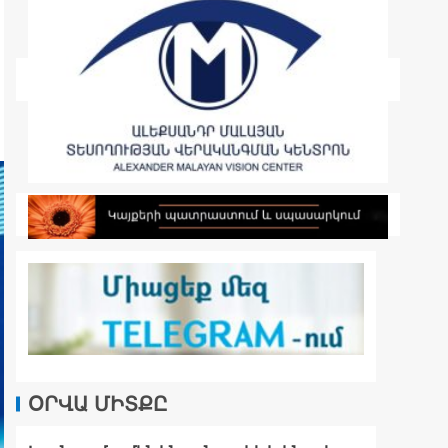
ՕՐՎԱ ՄԻՏՔԸ