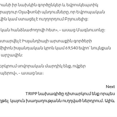
րանի իր նախկին գործընկեր և եվրոսկեպտիկ
րալդուր Օլաֆսոնի պնդումները, որ Եվրոպական
 կամ ստացել է ուղղորդում Բրյուսելից:
կան հանձնաժողովի հետ», – ասաց Մագնուսոնը:
տարվել է Իսլանդիայի արտաքին գործերի
միլիոն իսլանդական կրոն կամ 69,540 եվրո՝ նույնքան
 արշավին:
երկրում սովորական մարդիկ ենք, ովքեր
պերով», – ասաց նա։
Next
TRIPP նախագիծը դիտարկում ենք որպես
ղթել
կայուն խաղաղությանն ուղղված ներդրում․ Ալիև