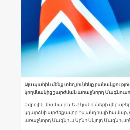
Այս պահին մենք տեղ չունենք բանակցություն
կողմնակից շարժման առաջնորդ Մագնուսո
Եվրոյին միանալը և ԵՄ կանոնների վերաբե
կդարձնի արժեքավոր Իսլանդիայի համար, Eu
առաջնորդ Մագնուս Արնի Սկյոլդ Մագնուս