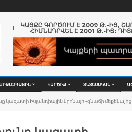
ԿԱՅՔԸ ԳՈՐԾՈՒՄ Է 2009 Թ․-ԻՑ, Շ
ՀԻՄՆԱԴՐՎԵԼ Է 2001 Թ․-ԻՑ։ ԴԻՏ
ՄԻՋԱԶԳԱՅԻՆ
ԿԱՐԾԻՔ
ՏՆՏԵՍԱԿԱՆ
Մ
ը կազատի Իսլանդիային կրոնայի «գնաճի մեքենայից»