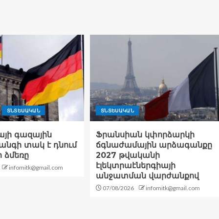
ՏՆՏԵՍԱԿԱՆ
ՏՆՏԵՍԱԿԱՆ
այի գազային
Ֆրանսիան կփորձարկի
անգի տակ է դնում
ճգնաժամային արձագանքը
 ձմեռը
2027 թվականի
էլեկտրաէներգիայի
infomitk@gmail.com
անջատման վարժանքով
07/08/2026
infomitk@gmail.com