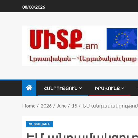
08/08/2026
ՀԱՆՐՈՒԹՅՈՒՆ
ԻՐԱՎՈՒՆՔ
Home
2026
June
15
ԵՄ անդամակցություն
ՏՆՏԵՍԱԿԱՆ