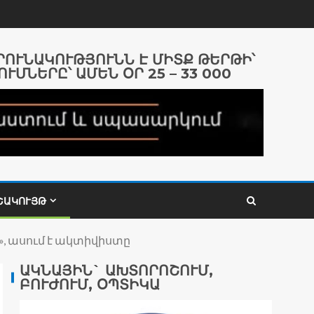
ԱՐՈՒՆԱԿՈՒԹՅՈՒՆՆ Է ՄԻՏՔ ԹԵՐԹԻ՝
ՈՒՄՆԵՐԸ՝ ԱՄԵՆ ՕՐ 25 – 33 000
ՇԱԿՈՒՅԹ
, ասում է ակտիվիստը
ԱԿՆԱՅԻՆ` ԱԽՏՈՐՈՇՈՒՄ,
ԲՈՒԺՈՒՄ, ՕՊՏԻԿԱ