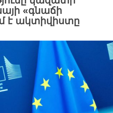
յունը կազատի
նայի «գնաճի
ւմ է ակտիվիստը