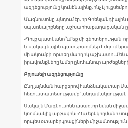
ազդեցությունը կունենայինք, ինչ Լյուքսեմբո
Մագնուսոնը պնդում էր, որ Գրենլանդիայ
սպառնալիքները աշխարհաքաղաքական ընտ
«Դուք պատկանո՞ւմ եք մի գերտերության, 
և սակագնային պատերազմներ է մղում նրան
մի ակումբի, որտեղ մարդիկ աշխատում են
իրավունքները և մեր ընդհանուր արժեքների
Բրյուսելի ազդեցությունը
Ընդլայնման հարցերով հանձնակատար Մարտ
հեռուստատեսությամբ՝ անդամակցության 
Սակայն Մագնուսոնն ասաց, որ նման միջամտ
կողմնակից արշավին: «Դա երկկողմանի սուր է
որպես օտարերկրացիների միջամտություն մե