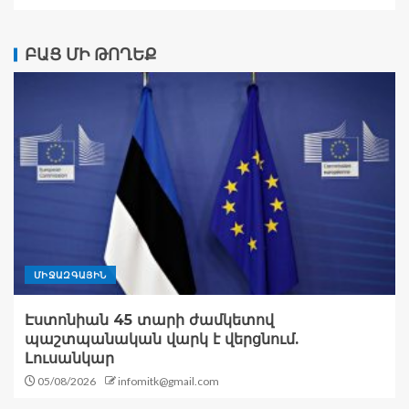
ԲԱՑ ՄԻ ԹՈՂԵՔ
ՄԻՋԱԶԳԱՅԻՆ
Էստոնիան 45 տարի ժամկետով
պաշտպանական վարկ է վերցնում.
Լուսանկար
05/08/2026
infomitk@gmail.com