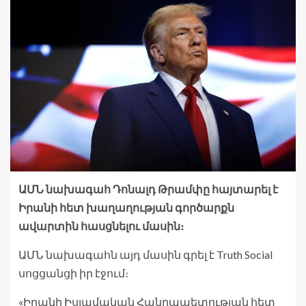
ԱՄՆ նախագահ Դոնալդ Թրամփը հայտարել է
Իրանի հետ խաղաղության գործարքն
ավարտին հասցնելու մասին։
ԱՄՆ նախագահն այդ մասին գրել է Truth Social
սոցցանցի իր էջում։
«Իրանի Իսլամական Հանրապետության հետ