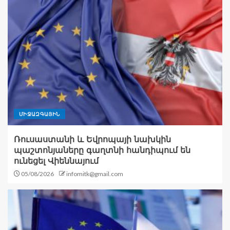
ՄԻՋԱԶԳԱՅԻՆ
Ռուսաստանի և Եվրոպայի նախկին
պաշտոնյաները գաղտնի հանդիպում են
ունեցել Վիեննայում
05/08/2026
infomitk@gmail.com