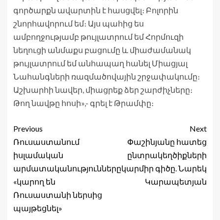
գործարքն ավարտին է հասցվել։ Բոլորին
շնորհավորում եմ։ Այս պահից ես
ամբողջությամբ թույլատրում եմ Հորմուզի
նեղուցի անմաքս բացումը և միաժամանակ
թույլատրում եմ անհապաղ հանել Միացյալ
Նահանգների ռազմածովային շրջափակումը։
Աշխարհի նավեր, միացրեք ձեր շարժիչները։
Թող նավթը հոսի»,- գրել է Թրամփը։
Previous
Next
Ռուսաստանում
Փաշինյանը հատեց
իսլամական
ընտրակեղծիքների
արմատականությունները
կարմիր գիծը. Նարեկ
«կարող են
Կարապետյան
Ռուսաստանի ներսից
պայթեցնել»