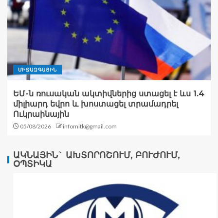
ՄԻՋԱԶԳԱՅԻՆ
ԵՄ-ն ռուսական ակտիվներից ստացել է ևս 1.4
միլիարդ եվրո և խոստացել տրամադրել
Ուկրաինային
05/08/2026
infomitk@gmail.com
ԱԿՆԱՅԻՆ` ԱԽՏՈՐՈՇՈՒՄ, ԲՈՒԺՈՒՄ,
ՕՊՏԻԿԱ