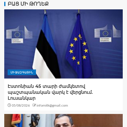
ԲԱՑ ՄԻ ԹՈՂԵՔ
ՄԻՋԱԶԳԱՅԻՆ
Էստոնիան 45 տարի ժամկետով
պաշտպանական վարկ է վերցնում.
Լուսանկար
05/08/2026
infomitk@gmail.com