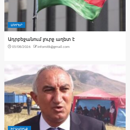
ԼՈՒՐԵՐ
Ադրբեջանում լուրջ աղետ է
05/08/2026
infomitk@gmail.com
ԻՐԱՎՈՒՆՔ