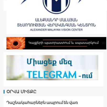
ՕՐՎԱ ՄԻՏՔԸ
Դաշնակահարներն ապրում են վառ