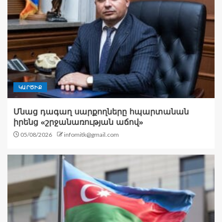
ԿԱՐԾԻՔ
Մնաց դագաղ սարքողները հպարտանան
իրենց «շրջանառության աճով»
05/08/2026
infomitk@gmail.com