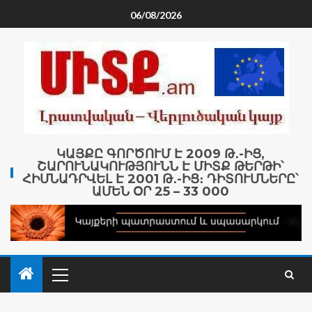
06/08/2026
ԿԱՅՔԸ ԳՈՐԾՈՒՄ Է 2009 Թ․-ԻՑ,
ՇԱՐՈՒՆԱԿՈՒԹՅՈՒՆՆ Է ՄԻՏՔ ԹԵՐԹԻ՝
ՀԻՄՆԱԴՐՎԵԼ Է 2001 Թ․-ԻՑ։ ԴԻՏՈՒՄՆԵՐԸ՝
ԱՄԵՆ ՕՐ 25 – 33 000