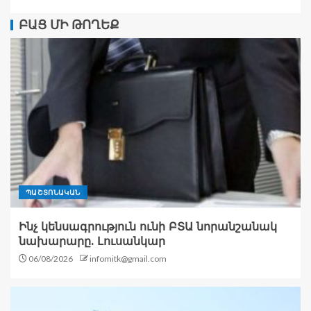
ԲԱՑ ՄԻ ԹՈՂԵՔ
ՊԱՇՏՈՆԱԿԱՆ
Ինչ կենսագրություն ունի ԲՏԱ նորանշանակ
նախարարը. Լուսանկար
06/08/2026
infomitk@gmail.com