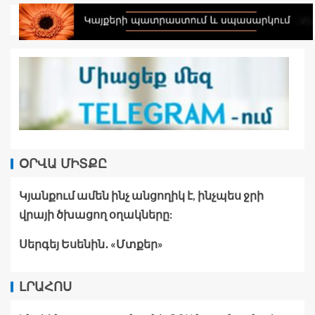
ՕՐՎԱ ՄԻՏՔԸ
Կյանքում ամեն ինչ անցողիկ է, ինչպես ջրի
վրայի ծխացող օղակները:
Սերգեյ Եսենին․ «Մտքեր»
ԼՐԱՀՈՍ