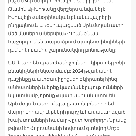
ինչ ՄԱԿ-ի մարդու իրավունքների խոսնակ
Թամին Ալ-Խիթանը վերջերս անվանել է
Իսրայելի «անօրինական բնակավայրերի
ընդլայնում» և «օկուպացված Արևմտյան ափի
մեծ մասերի անեքսիա»։ Դրանք նաև
հաջորդում են տարածքում պաղեստինցիների
դեմ երկու ամիս շարունակվող բռնությանը։
ԵՄ-ն արդեն պատժամիջոցներ է կիրառել բռնի
բնակիչների նկատմամբ։ 2024 թվականին
դաշինքը պատժամիջոցներ է կիրառել հինգ
անհատների և երեք կազմակերպությունների
նկատմամբ, որոնք «պատասխանատու են
Արևմտյան ափում պաղեստինցիների դեմ
մարդու իրավունքների լուրջ և համակարգված
խախտումների համար», ըստ Խորհրդի։ Նրանց
թվում էր Հորդանանի հովտում գտնվող Մոշե