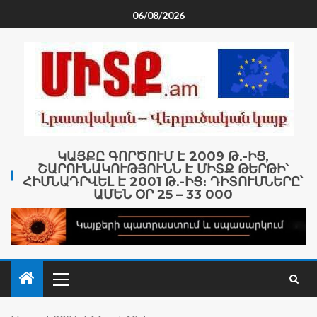
06/08/2026
ԿԱՅՔԸ ԳՈՐԾՈՒՄ Է 2009 Թ․-ԻՑ,
ՇԱՐՈՒՆԱԿՈՒԹՅՈՒՆՆ Է ՄԻՏՔ ԹԵՐԹԻ՝
ՀԻՄՆԱԴՐՎԵԼ Է 2001 Թ․-ԻՑ։ ԴԻՏՈՒՄՆԵՐԸ՝
ԱՄԵՆ ՕՐ 25 – 33 000