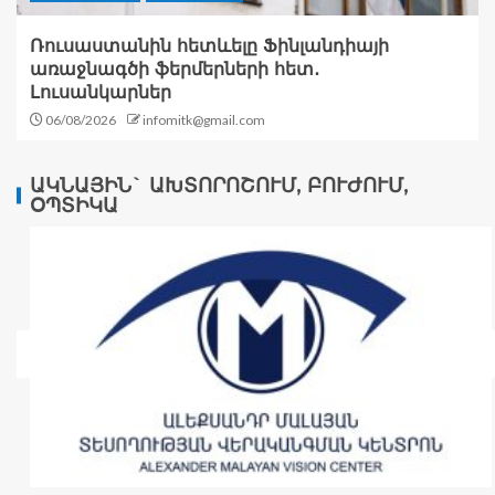
Ռուսաստանին հետևելը Ֆինլանդիայի
առաջնագծի ֆերմերների հետ․
Լուսանկարներ
06/08/2026
infomitk@gmail.com
ԱԿՆԱՅԻՆ` ԱԽՏՈՐՈՇՈՒՄ, ԲՈՒԺՈՒՄ,
ՕՊՏԻԿԱ