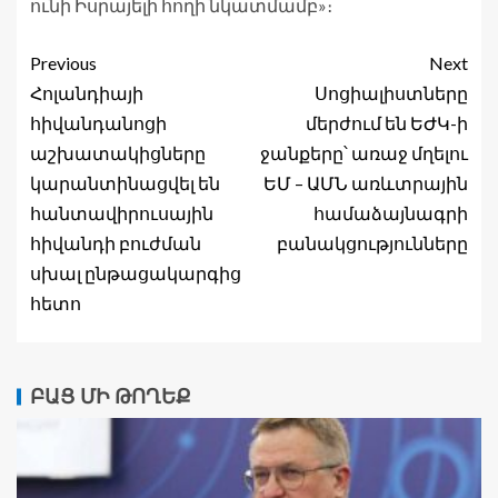
ունի Իսրայելի հողի նկատմամբ»։
Previous
Next
Հոլանդիայի
Սոցիալիստները
հիվանդանոցի
մերժում են ԵԺԿ-ի
աշխատակիցները
ջանքերը՝ առաջ մղելու
կարանտինացվել են
ԵՄ – ԱՄՆ առևտրային
հանտավիրուսային
համաձայնագրի
հիվանդի բուժման
բանակցությունները
սխալ ընթացակարգից
հետո
ԲԱՑ ՄԻ ԹՈՂԵՔ