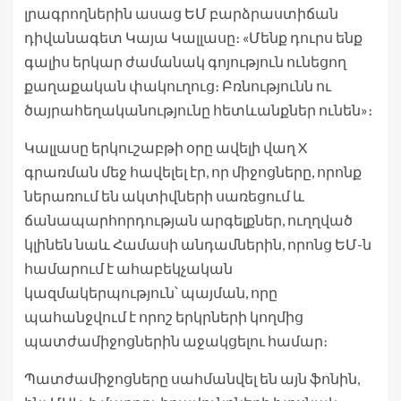
լրագրողներին ասաց ԵՄ բարձրաստիճան
դիվանագետ Կայա Կալլասը։ «Մենք դուրս ենք
գալիս երկար ժամանակ գոյություն ունեցող
քաղաքական փակուղուց։ Բռնությունն ու
ծայրահեղականությունը հետևանքներ ունեն»։
Կալլասը երկուշաբթի օրը ավելի վաղ X
գրառման մեջ հավելել էր, որ միջոցները, որոնք
ներառում են ակտիվների սառեցում և
ճանապարհորդության արգելքներ, ուղղված
կլինեն նաև Համասի անդամներին, որոնց ԵՄ-ն
համարում է ահաբեկչական
կազմակերպություն՝ պայման, որը
պահանջվում է որոշ երկրների կողմից
պատժամիջոցներին աջակցելու համար։
Պատժամիջոցները սահմանվել են այն ֆոնին,