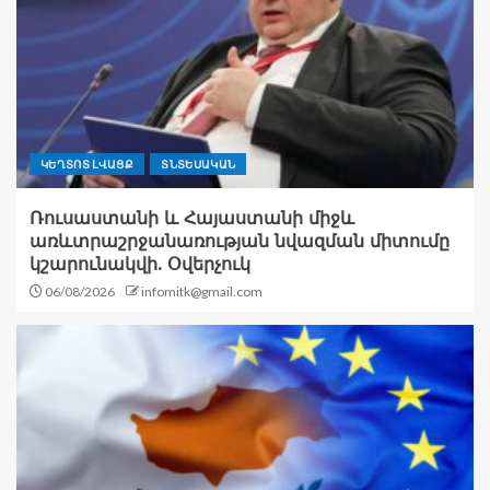
ԿԵՂՏՈՏ ԼՎԱՑՔ
ՏՆՏԵՍԱԿԱՆ
Ռուսաստանի և Հայաստանի միջև
առևտրաշրջանառության նվազման միտումը
կշարունակվի. Օվերչուկ
06/08/2026
infomitk@gmail.com