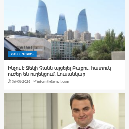
ՀԱՆՐՈՒԹՅՈՒՆ
Ինչու է Ջեկի Չանն այցելել Բաքու․ հատուկ
ուժեր են ուղեկցում. Լուսանկար
06/08/2026
infomitk@gmail.com