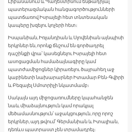
Լիբանանում և Պաղեստինում ենթադրյալ
պատերազմական հանցագործությունների
պատճառով Իսրայելի հետ տնտեսական
կապերը խզելու կոչերի հետ։
Իսպանիան, Իռլանդիան և Սլովենիան այնպիսի
երկրներ են, որոնք ճնշում են գործադրել
դաշինքի վրա՝ կասեցնելու Իսրայելի հետ
ասոցացման համաձայնագիրը կամ
պատժամիջոցներ կիրառելու ծայրահեղ աջ
կաբինետի նախարարներ Իտամար Բեն-Գվիրի
և Բեզալել Սմոտրիչի նկատմամբ։
Սակայն այդ միջոցառումները կպահանջեն
նաև միաձայնություն կամ որակյալ
մեծամասնություն՝ աջակցություն, որը որոշ
երկրներ, այդ թվում՝ Գերմանիան և Իտալիան,
դեռևս պատրաստ չեն տրամադրել։