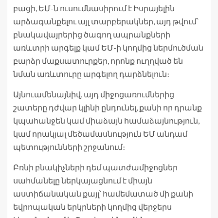
բացի, ԵՄ-ն ուսումնասիրում է Իսրայելին
արձագանքելու այլ տարբերակներ, այդ թվում՝
բնակավայրերից ծագող ապրանքների
առևտրի արգելք կամ ԵՄ-ի կողմից ներմուծման
բարձր մաքսատուրքեր, որոնք ուղղված են
նման առևտուրը արգելող դարձնելուն։
Այնուամենայնիվ, այդ միջոցառումներից
շատերը դժվար կլինի ընդունել, քանի որ դրանք
կպահանջեն կամ միաձայն համաձայնություն,
կամ որակյալ մեծամասնություն ԵՄ անդամ
պետությունների շրջանում։
Բռնի բնակիչների դեմ պատժամիջոցներ
սահմանելը ներկայացնում է միայն
աստիճանական քայլ՝ համեմատած մի քանի
եվրոպական երկրների կողմից վերջերս