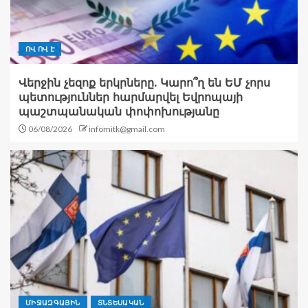
ՈՎ ՈՎ Է
Վերջին չեզոք երկրները. Կարո՞ղ են ԵՄ չորս
պետություններ հարմարվել Եվրոպայի
պաշտպանական փոփոխությանը
06/08/2026
infomitk@gmail.com
ՄԻՋԱԶԳԱՅԻՆ
ՏՆՏԵՍԱԿԱՆ