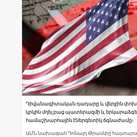
Դիվանագիտական ​​​​դադարը և վերջին փոխ
կրկին մղել բաց պատերազմի և երկարաձ
համաշխարհային էներգետիկ ճգնաժամը։
ԱՄՆ նախագահ Դոնալդ Թրամփը հայտարարե