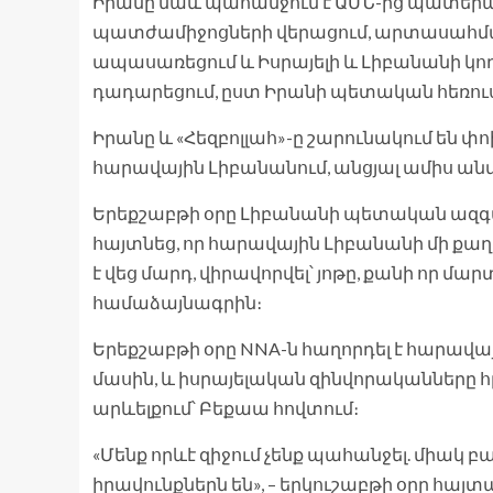
Իրանը նաև պահանջում է ԱՄՆ-ից պատեր
պատժամիջոցների վերացում, արտասահմ
ապասառեցում և Իսրայելի և Լիբանանի կո
դադարեցում, ըստ Իրանի պետական ​​հեռո
Իրանը և «Հեզբոլլահ»-ը շարունակում են 
հարավային Լիբանանում, անցյալ ամիս ա
Երեքշաբթի օրը Լիբանանի պետական ​​ազգ
հայտնեց, որ հարավային Լիբանանի մի քաղ
է վեց մարդ, վիրավորվել՝ յոթը, քանի որ մ
համաձայնագրին։
Երեքշաբթի օրը NNA-ն հաղորդել է հարավա
մասին, և իսրայելական զինվորականները 
արևելքում՝ Բեքաա հովտում։
«Մենք որևէ զիջում չենք պահանջել. միակ բ
իրավունքներն են», – երկուշաբթի օրը հա