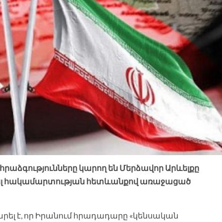
հրաձգությունները կարող են Մերձավոր Արևելքը
գել հակամարտության հետևանքով առաջացած
լ է, որ Իրանում հրադադարը «կենսական