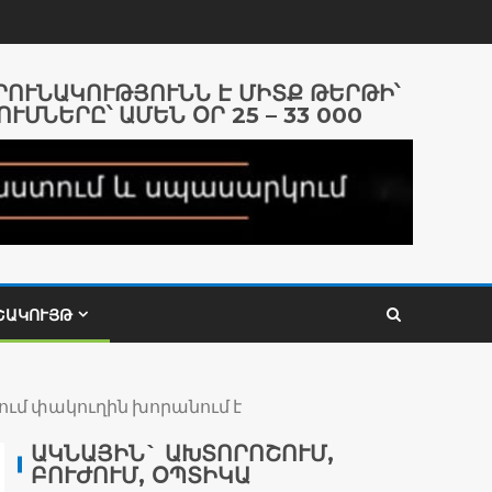
ԱՐՈՒՆԱԿՈՒԹՅՈՒՆՆ Է ՄԻՏՔ ԹԵՐԹԻ՝
ՈՒՄՆԵՐԸ՝ ԱՄԵՆ ՕՐ 25 – 33 000
ՇԱԿՈՒՅԹ
ում փակուղին խորանում է
ԱԿՆԱՅԻՆ` ԱԽՏՈՐՈՇՈՒՄ,
ԲՈՒԺՈՒՄ, ՕՊՏԻԿԱ