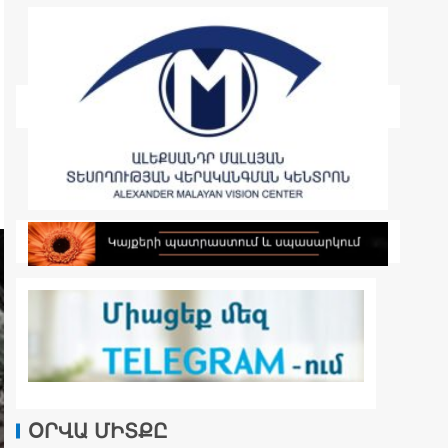
ՕՐՎԱ ՄԻՏՔԸ