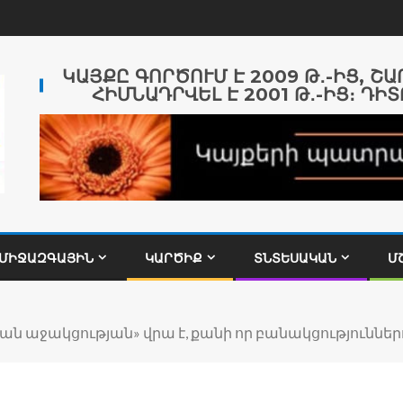
ԿԱՅՔԸ ԳՈՐԾՈՒՄ Է 2009 Թ․-ԻՑ, Շ
ՀԻՄՆԱԴՐՎԵԼ Է 2001 Թ․-ԻՑ։ ԴԻՏ
ՄԻՋԱԶԳԱՅԻՆ
ԿԱՐԾԻՔ
ՏՆՏԵՍԱԿԱՆ
Մ
ն աջակցության» վրա է, քանի որ բանակցություններ