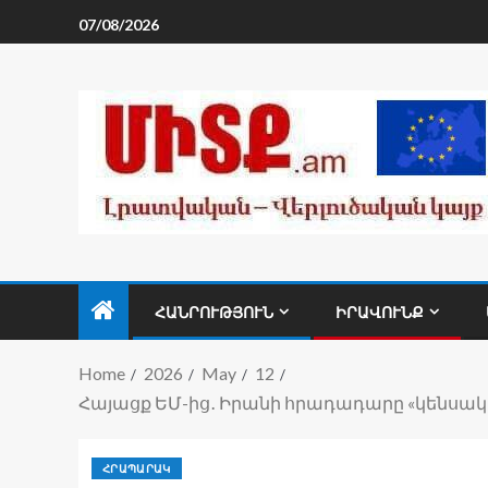
07/08/2026
ՀԱՆՐՈՒԹՅՈՒՆ
ԻՐԱՎՈՒՆՔ
Home
2026
May
12
Հայացք ԵՄ-ից․ Իրանի հրադադարը «կենսակա
ՀՐԱՊԱՐԱԿ