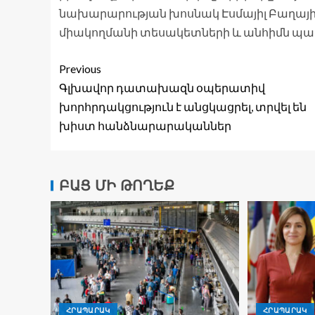
նախարարության խոսնակ Էսմայիլ Բաղային։
միակողմանի տեսակետների և անհիմն պա
Previous
Գլխավոր դատախազն օպերատիվ
խորհրդակցություն է անցկացրել, տրվել են
խիստ հանձնարարականներ
ԲԱՑ ՄԻ ԹՈՂԵՔ
ՀՐԱՊԱՐԱԿ
ՀՐԱՊԱՐԱԿ