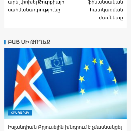
արել փոխել Թուրքիայի
ֆինանսական
սահմանադրությունը
հատկացման
ժամկետը
ԲԱՑ ՄԻ ԹՈՂԵՔ
ՀՐԱՊԱՐԱԿ
Իսլանդիան Բրյուսելին խնդրում է չմասնակցել