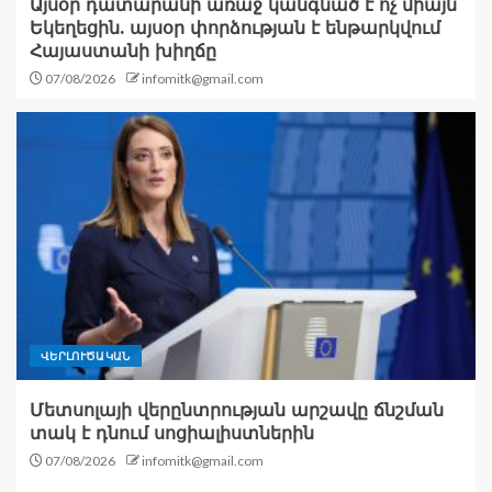
Այսօր դատարանի առաջ կանգնած է ոչ միայն
Եկեղեցին. այսօր փորձության է ենթարկվում
Հայաստանի խիղճը
07/08/2026
infomitk@gmail.com
ՎԵՐԼՈՒԾԱԿԱՆ
Մետսոլայի վերընտրության արշավը ճնշման
տակ է դնում սոցիալիստներին
07/08/2026
infomitk@gmail.com