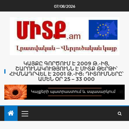
07/08/2026
ԿԱՅՔԸ ԳՈՐԾՈՒՄ Է 2009 Թ․-ԻՑ,
ՇԱՐՈՒՆԱԿՈՒԹՅՈՒՆՆ Է ՄԻՏՔ ԹԵՐԹԻ՝
ՀԻՄՆԱԴՐՎԵԼ Է 2001 Թ․-ԻՑ։ ԴԻՏՈՒՄՆԵՐԸ՝
ԱՄԵՆ ՕՐ 25 – 33 000