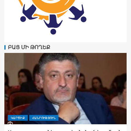
ԲԱՑ ՄԻ ԹՈՂԵՔ
ԿԱՐԾԻՔ
ՀԱՆՐՈՒԹՅՈՒՆ