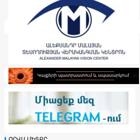
ՕՐՎԱ ՄԻՏՔԸ