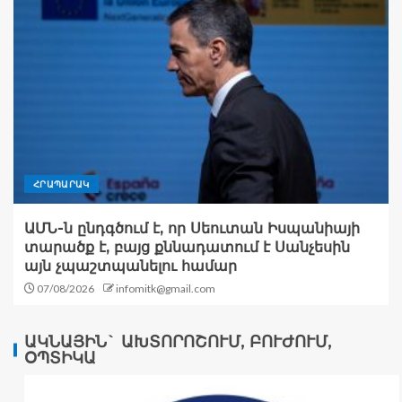
ՀՐԱՊԱՐԱԿ
ԱՄՆ-ն ընդգծում է, որ Սեուտան Իսպանիայի
տարածք է, բայց քննադատում է Սանչեսին
այն չպաշտպանելու համար
07/08/2026
infomitk@gmail.com
ԱԿՆԱՅԻՆ` ԱԽՏՈՐՈՇՈՒՄ, ԲՈՒԺՈՒՄ,
ՕՊՏԻԿԱ