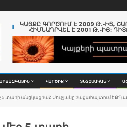
ԿԱՅՔԸ ԳՈՐԾՈՒՄ Է 2009 Թ․-ԻՑ, Շ
ՀԻՄՆԱԴՐՎԵԼ Է 2001 Թ․-ԻՑ։ ԴԻՏ
ՄԻՋԱԶԳԱՅԻՆ
ԿԱՐԾԻՔ
ՏՆՏԵՍԱԿԱՆ
Մ
ջ 5 տարի անցկացրած Սուջյանը բացահայտում է ՔՊ 