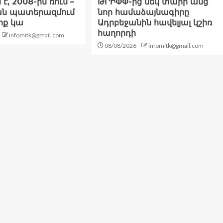
է, 2008-ին ռուս –
ԹՐԻՓՓ-ից մեկ տարի անց
ն պատերազմում
նոր համաձայնագիրը
իք կա
Ադրբեջանին հավելյալ կշիռ
հաղորդի
infomitk@gmail.com
08/08/2026
infomitk@gmail.com