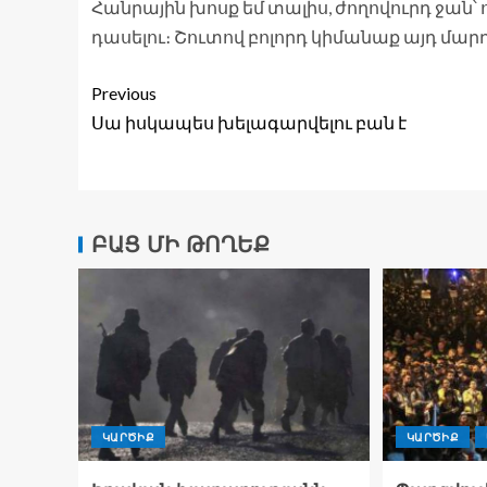
Հանրային խոսք եմ տալիս, ժողովուրդ ջան՝ ո
դասելու։ Շուտով բոլորդ կիմանաք այդ մարդ
Previous
Սա իսկապես խելագարվելու բան է
ԲԱՑ ՄԻ ԹՈՂԵՔ
ԿԱՐԾԻՔ
ԿԱՐԾԻՔ