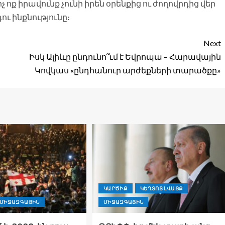
չ ոք իրավունք չունի իրեն օրենքից ու ժողովրդից վեր
ու ինքնությունը։
Next
Իսկ Ալիևը ընդունո՞ւմ է Եվրոպա – Հարավային
Կովկաս «ընդհանուր արժեքների տարածքը»
ԿԱՐԾԻՔ
ԿԵՂՏՈՏ ԼՎԱՑՔ
ՄԻՋԱԶԳԱՅԻՆ
ՄԻՋԱԶԳԱՅԻՆ