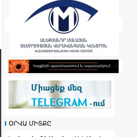
ՕՐՎԱ ՄԻՏՔԸ