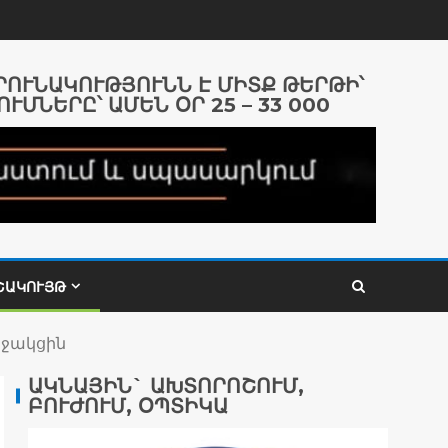
ԱՐՈՒՆԱԿՈՒԹՅՈՒՆՆ Է ՄԻՏՔ ԹԵՐԹԻ՝
ՈՒՄՆԵՐԸ՝ ԱՄԵՆ ՕՐ 25 – 33 000
ՇԱԿՈՒՅԹ
աջակցին
ԱԿՆԱՅԻՆ` ԱԽՏՈՐՈՇՈՒՄ,
ԲՈՒԺՈՒՄ, ՕՊՏԻԿԱ