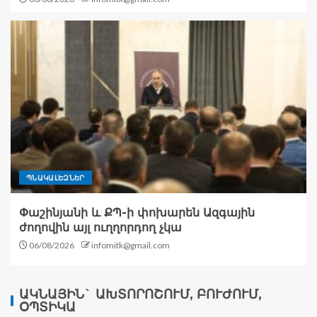
ՊՆԱԿԱԼԵԶՆԵՐ
Փաշինյանի և ՔՊ-ի փոխարեն Ազգային
ժողովին այլ ուղղորդող չկա
06/08/2026
infomitk@gmail.com
ԱԿՆԱՅԻՆ` ԱԽՏՈՐՈՇՈՒՄ, ԲՈՒԺՈՒՄ,
ՕՊՏԻԿԱ