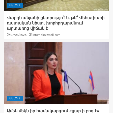
ՄԱՄՈՒԼ
Վարդևանյանի ընտրությո՞ւն, թե՞ Վեհափառի
դատական նիստ․ խորհրդարանում
արտառոց վիճակ է
07/08/2026
infomitk@gmail.com
ՄԱՄՈՒԼ
Ամեն մեկն իր համակարգում «ցար ի բոգ է»