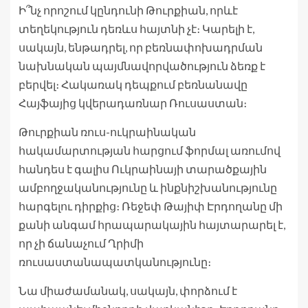
Ի՞նչ որոշում կընդունի Թուրքիան, որևէ
տեղեկություն դեռևս հայտնի չէ։ Կարելի է,
սակայն, ենթադրել, որ բեռնափոխադրման
նախնական պայմնավորվածություն ձեռք է
բերվել։ Հակառակ դեպքում բեռնանավը
Հայֆայից կվերադառնար Ռուսաստան։
Թուրքիան ռուս-ուկրաինական
հակամարտության հարցում ֆորմալ առումով
հանդես է գալիս Ուկրաինայի տարածքային
ամբողջականությունը և ինքնիշխանությունը
հարգելու դիրքից։ Ռեջեփ Թայիփ Էրդողանը մի
քանի անգամ հրապարակային հայտարարել է,
որ չի ճանաչում Ղրիմի
ռուսաստանապատկանությունը։
Նա միաժամանակ, սակայն, փորձում է