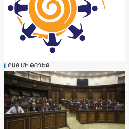
ԲԱՑ ՄԻ ԹՈՂԵՔ