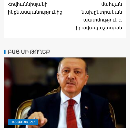
Հովհաննիսյանի
մահվան
ինքնասպանությունից
նախընտրական
պատմություն է․
իրավապաշտպան
ԲԱՑ ՄԻ ԹՈՂԵՔ
ՊՆԱԿԱԼԵԶՆԵՐ