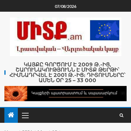
07/08/2026
ԿԱՅՔԸ ԳՈՐԾՈՒՄ Է 2009 Թ․-ԻՑ,
ՇԱՐՈՒՆԱԿՈՒԹՅՈՒՆՆ Է ՄԻՏՔ ԹԵՐԹԻ՝
ՀԻՄՆԱԴՐՎԵԼ Է 2001 Թ․-ԻՑ։ ԴԻՏՈՒՄՆԵՐԸ՝
ԱՄԵՆ ՕՐ 25 – 33 000