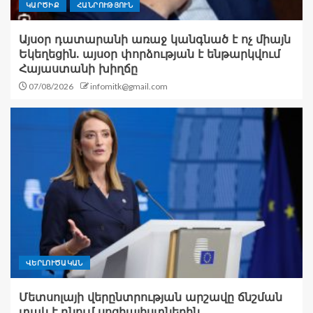
ԿԱՐԾԻՔ
ՀԱՆՐՈՒԹՅՈՒՆ
Այսօր դատարանի առաջ կանգնած է ոչ միայն
Եկեղեցին. այսօր փորձության է ենթարկվում
Հայաստանի խիղճը
07/08/2026
infomitk@gmail.com
ՎԵՐԼՈՒԾԱԿԱՆ
Մետսոլայի վերընտրության արշավը ճնշման
տակ է դնում սոցիալիստներին