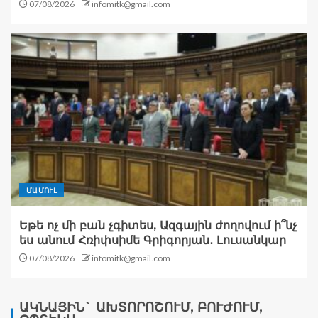
07/08/2026
infomitk@gmail.com
ՄԱՄՈՒԼ
Եթե ոչ մի բան չգիտես, Ազգային ժողովում ի՞նչ
ես անում Հռիփսիմե Գրիգորյան․ Լուսանկար
07/08/2026
infomitk@gmail.com
ԱԿՆԱՅԻՆ` ԱԽՏՈՐՈՇՈՒՄ, ԲՈՒԺՈՒՄ,