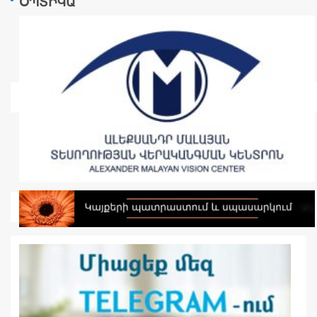
ՕՊՏԻԿԱ