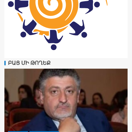
ԲԱՑ ՄԻ ԹՈՂԵՔ