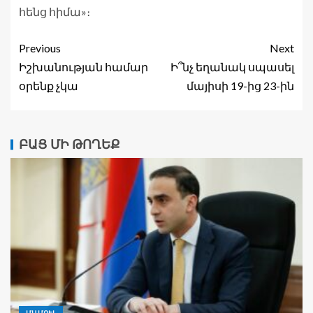
հենց հիմա»։
Previous
Next
Իշխանության համար
Ի՞նչ եղանակ սպասել
օրենք չկա
մայիսի 19-ից 23-ին
ԲԱՑ ՄԻ ԹՈՂԵՔ