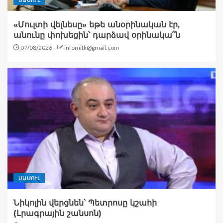
ՄԱՄՈՒԼ
«Մուլտի վելնեսը» եթե անօրինական էր,
անունը փոխեցին՝ դարձավ օրինակա՞ն
07/08/2026
infomitk@gmail.com
ՄԱՄՈՒԼ
Նիկոլին վերցնեն՝ Պետրոսը կշահի
(Լրագրային շանսոն)